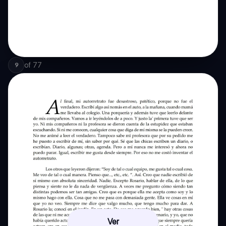
of
77
9
Ver