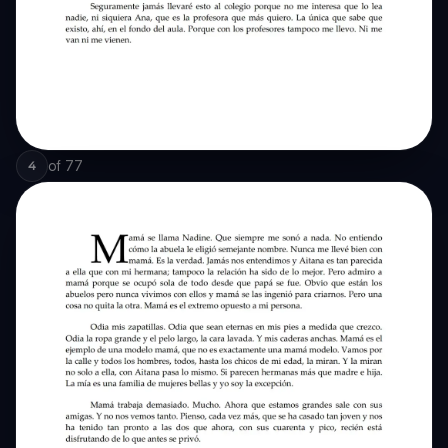
of
77
4