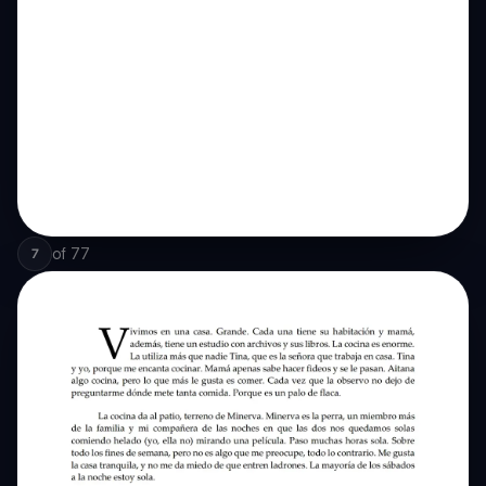
of
77
7