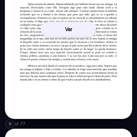
Ver
of
77
8