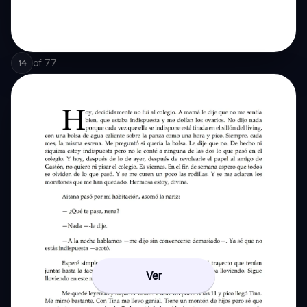
of
77
14
Ver