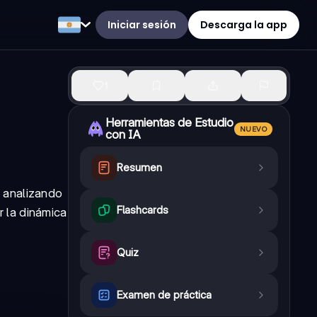
Iniciar sesión
Descarga la app
1
Herramientas de Estudio
NUEVO
con IA
Resumen
 analizando
Flashcards
 la dinámica
Quiz
Examen de práctica