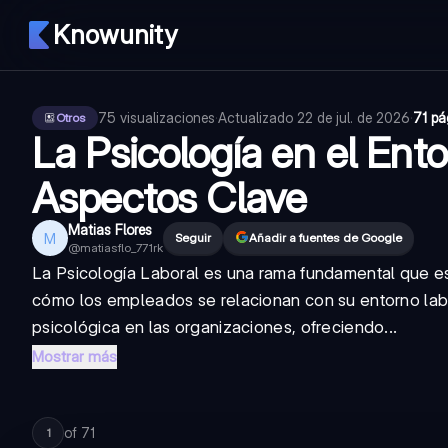
Knowunity
75
visualizaciones
·
Actualizado
22 de jul. de 2026
·
71 pá
Otros
La Psicología en el Ento
Aspectos Clave
Matias Flores
M
Seguir
Añadir a fuentes de Google
@
matiasflo_771rk
La Psicología Laboral es una rama fundamental que e
cómo los empleados se relacionan con su entorno lab
psicológica en las organizaciones, ofreciendo...
Mostrar más
of
71
1