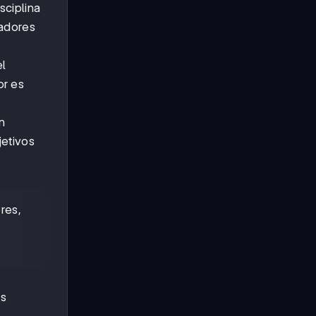
sciplina
jadores
el
or es
n
jetivos
res,
ás