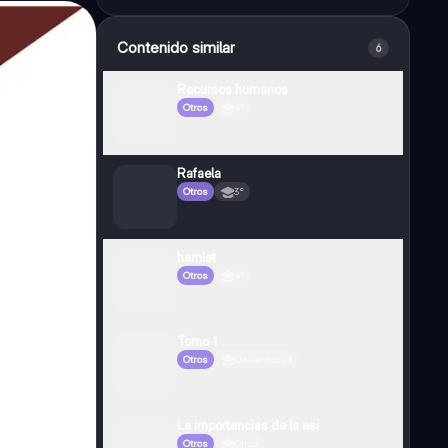
Contenido similar
6
Recursos humanos
Otros
4°
Rafaela
Otros
3°
hamlet
Otros
4°
Tomo 1
Otros
Universidad
La importancias de la esi
Otros
Otros