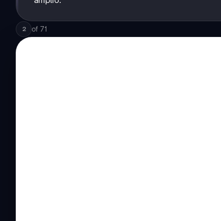
amplio.
of
71
2