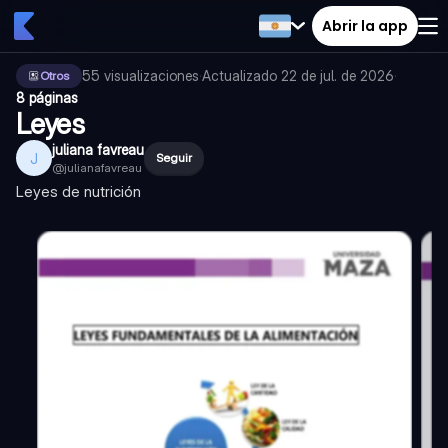
Abrir la app
55
visualizaciones
·
Actualizado
22 de jul. de 2026
·
Otros
8 páginas
Leyes
juliana favreau
J
Seguir
@
julianafavreau
Leyes de nutrición