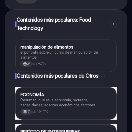
Contenidos más populares: Food
1
Technology
manipulación de alimentos
Otros
el pdf trata sobre un curso de manipulación de
alimentos
176
2
6°
Contenidos más populares de Otros
9
ECONOMÍA
Otros
Resumen: qué es la economía, recursos,
necesidades, agentes económicos, factores
productivos, oferta y demanda
494
9
5°
PERÍODO DE ENTREGUERRAS
Historia