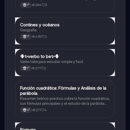
elementos del mapa-definición mapa-localización
284
3
1°
relativa y absoluta
Contines y océanos
Geografía
Geografía
435
2
1°
🪻✨️verbo to be✨️🪻
Inglés
Verbo tobe para estudiar simple y facil
271
2
1°
Función cuadrática: Fórmulas y Análisis de la
Matemáticas
parábola.
Resumen teórico-práctico sobre la función cuadrática,
sus fórmulas principales y el estudio de la parábola
como representación gráfica.Incluye desarrollo de la
271
4
4°
forma general, cálculo de raíces, vértice y elementos
fundamentales para su interpretación
Biologia
Biología