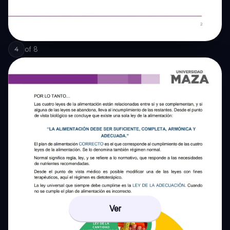
of
8
4
Ver