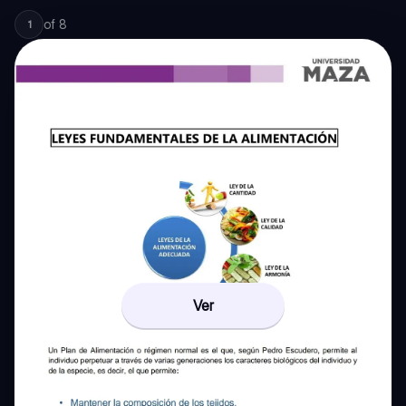
of
8
1
Ver