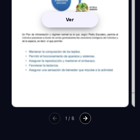
Ver
1
/
8