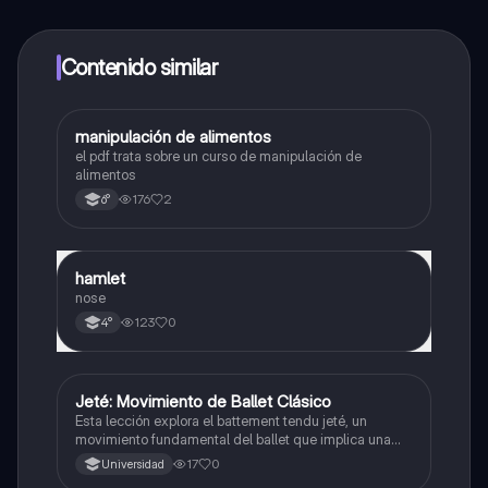
alumnos y recibir ayuda inmeditamente. Puedes ganar
dinero utilizando la aplicación, que te permitirá acceder
a determinadas funciones.
Contenido similar
manipulación de alimentos
Otros
el pdf trata sobre un curso de manipulación de
alimentos
176
2
6°
hamlet
Otros
nose
123
0
4°
Jeté: Movimiento de Ballet Clásico
Otros
Esta lección explora el battement tendu jeté, un
movimiento fundamental del ballet que implica una
extensión rápida de la pierna para desarrollar agilidad
17
0
Universidad
y precisión.