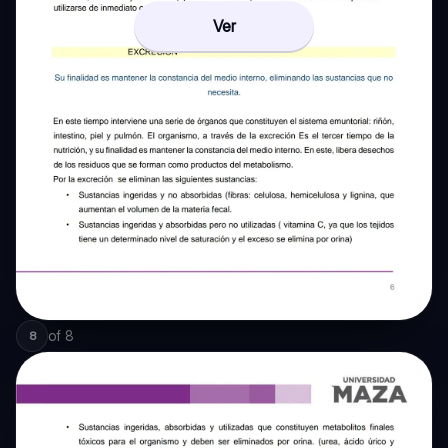
Ver
of
8
8