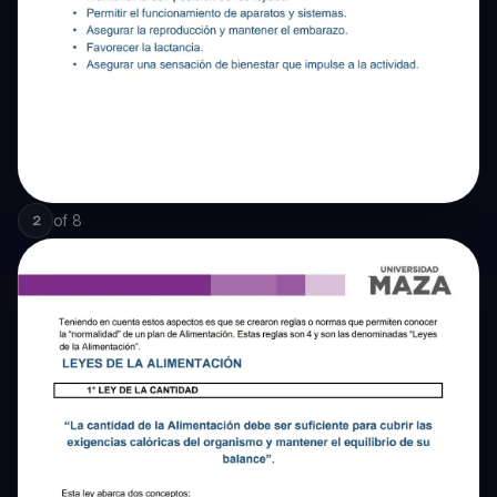
of
8
2