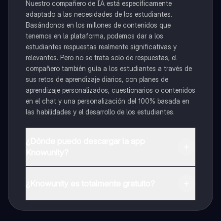
Nuestro compañero de IA está específicamente
adaptado a las necesidades de los estudiantes.
Basándonos en los millones de contenidos que
tenemos en la plataforma, podemos dar a los
estudiantes respuestas realmente significativas y
relevantes. Pero no se trata solo de respuestas, el
compañero también guía a los estudiantes a través de
sus retos de aprendizaje diarios, con planes de
aprendizaje personalizados, cuestionarios o contenidos
en el chat y una personalización del 100% basada en
las habilidades y el desarrollo de los estudiantes.
¿Dónde puedo descargar la app
Knowunity?
Puedes descargar la app en Google Play Store y Apple
App Store.
¿Knowunity es totalmente gratuito?
¡Sí lo es! Tienes acceso totalmente gratuito a todo el
contenido de la app, puedes chatear con otros