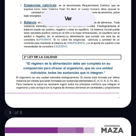
Ver
of
8
3