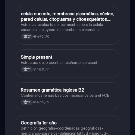
C
celula eucriota, membrana plasmática, núcleo,
Biología
pared celular, citoplasma y citoesqueletos.
nombre se las partes de la celula eucariota
Este quiz evalúa tu conocimiento sobre la célula
eucariota, incluyendo la membrana plasmática,
núcleo, pared celular, citoplasma y citoesqueleto.
490
0
2°
Simple present
Inglés
Estructura del present simple/simple present
483
7
1°
Resumen gramática inglesa B2
Inglés
Contiene los temas básicos necesarios para el FCE
472
6
6°
Geografía 1er año
Geografía
definición geografía-coordenadas geográficas-
meridianos-paralelos-definición latitud y longitud-