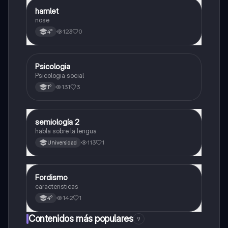
hamlet
Otros
nose
123
0
4°
Psicologia
Otros
Psicologia social
131
3
1°
semiología 2
Otros
habla sobre la lengua
113
1
Universidad
Fordismo
Otros
caracteristicas
142
1
4°
Contenidos más populares
9