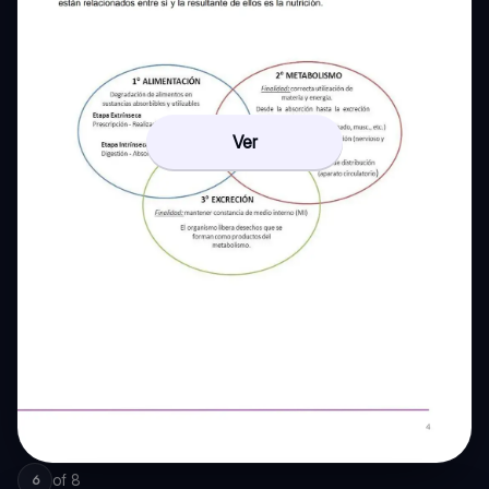
Ver
of
8
6