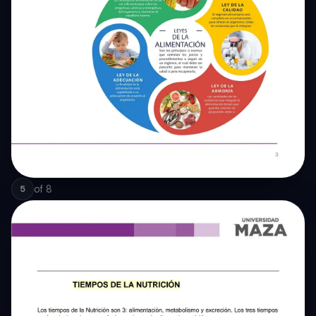
of
8
5