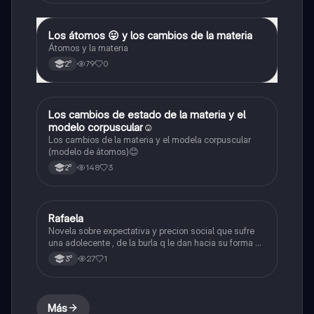
Los átomos 😛 y los cambios de la materia
Ciencias Naturales
Átomos y la materia
79
0
2°
Los cambios de estado de la materia y el
Ciencias Naturales
modelo corpuscular☺️
Los cambios de la materia y el modela corpuscular
(modelo de átomos)😊
148
3
2°
Rafaela
Otros
Novela sobre expectativa y precion social que sufre
una adolecente , de la burla q le dan hacia su forma de
ser y de vestirce , figura etc. Y del amor q llega a
27
1
3°
surgir entre dos adolecentes pero habiendo ya
problema
Más