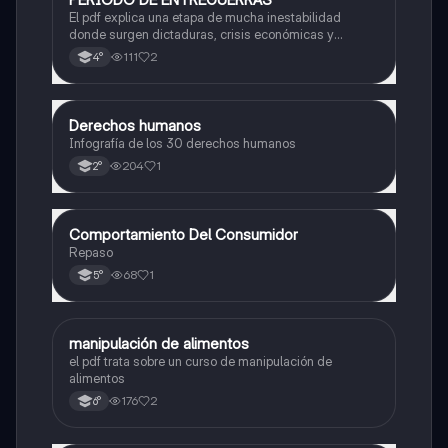
El pdf explica una etapa de mucha inestabilidad
donde surgen dictaduras, crisis económicas y
tensiones que terminan provocando una guerra a nivel
111
2
4°
mundial. También analiza los cambios políticos y
sociales que ocurrieron en ese tiempo.
Derechos humanos
Otros
Infografía de los 30 derechos humanos
204
1
2°
Comportamiento Del Consumidor
Otros
Repaso
68
1
5°
manipulación de alimentos
Otros
el pdf trata sobre un curso de manipulación de
alimentos
176
2
6°