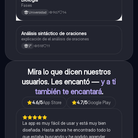
Fases
967
14
Universidad
Análisis sintáctico de oraciones
Lengua
explicación de el análisis de oraciones
518
11
2°
Mira lo que dicen nuestros
usuarios. Les encantó —
y a ti
también te encantará
.
4.6
/5
App Store
4.7
/5
Google Play
La app es muy fácil de usar y está muy bien
diseñada. Hasta ahora he encontrado todo lo
que estaba buscando y he podido aprender