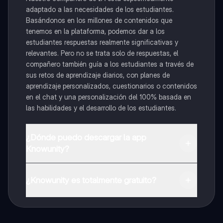
adaptado a las necesidades de los estudiantes.
Basándonos en los millones de contenidos que
tenemos en la plataforma, podemos dar a los
estudiantes respuestas realmente significativas y
relevantes. Pero no se trata solo de respuestas, el
compañero también guía a los estudiantes a través de
sus retos de aprendizaje diarios, con planes de
aprendizaje personalizados, cuestionarios o contenidos
en el chat y una personalización del 100% basada en
las habilidades y el desarrollo de los estudiantes.
¿Dónde puedo descargar la app
Knowunity?
Puedes descargar la app en Google Play Store y Apple
App Store.
¿Knowunity es totalmente gratuito?
¡Sí lo es! Tienes acceso totalmente gratuito a todo el
contenido de la app, puedes chatear con otros