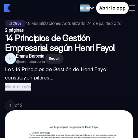
Abrir la app
48
visualizaciones
·
Actualizado
24 de jul. de 2026
·
Otros
2 páginas
14 Principios de Gestión
Empresarial según Henri Fayol
Emma Barberia
E
Seguir
@
emmabarberia
Los 14 Principios de Gestión de Henri Fayol
constituyen pilares...
Mostrar más
of
2
1