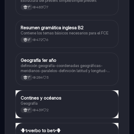
Estructura del present simple/simple present
483
7
1°
Resumen gramática inglesa B2
Inglés
Contiene los temas básicos necesarios para el FCE
472
6
6°
Geografía 1er año
Geografía
definición geografía-coordenadas geográficas-
meridianos-paralelos-definición latitud y longitud-
elementos del mapa-definición mapa-localización
284
3
1°
relativa y absoluta
Contines y océanos
Geografía
Geografía
439
2
1°
🪻✨️verbo to be✨️🪻
Inglés