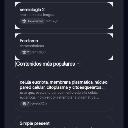
semiología 2
Otros
habla sobre la lengua
113
1
Universidad
Fordismo
Otros
caracteristicas
142
1
4°
Contenidos más populares
9
C
celula eucriota, membrana plasmática, núcleo,
Biología
pared celular, citoplasma y citoesqueletos.
nombre se las partes de la celula eucariota
Este quiz evalúa tu conocimiento sobre la célula
eucariota, incluyendo la membrana plasmática,
núcleo, pared celular, citoplasma y citoesqueleto.
490
0
2°
Simple present
Inglés