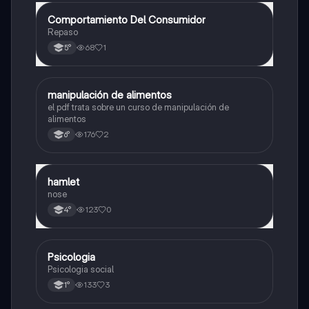
Comportamiento Del Consumidor
Otros
Repaso
68
1
5°
manipulación de alimentos
Otros
el pdf trata sobre un curso de manipulación de
alimentos
176
2
6°
hamlet
Otros
nose
123
0
4°
Psicologia
Otros
Psicologia social
133
3
1°