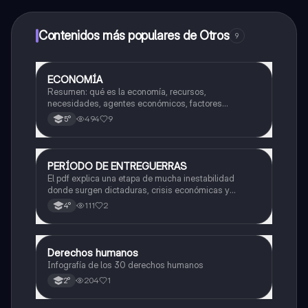
alumnos y recibir ayuda inmeditamente. Puedes ganar
dinero utilizando la aplicación, que te permitirá acceder
a determinadas funciones.
Contenidos más populares de Otros
9
ECONOMÍA
Otros
Resumen: qué es la economía, recursos,
necesidades, agentes económicos, factores
productivos, oferta y demanda
494
9
5°
PERÍODO DE ENTREGUERRAS
Historia
El pdf explica una etapa de mucha inestabilidad
donde surgen dictaduras, crisis económicas y
tensiones que terminan provocando una guerra a nivel
111
2
4°
mundial. También analiza los cambios políticos y
sociales que ocurrieron en ese tiempo.
Derechos humanos
Otros
Infografía de los 30 derechos humanos
204
1
2°