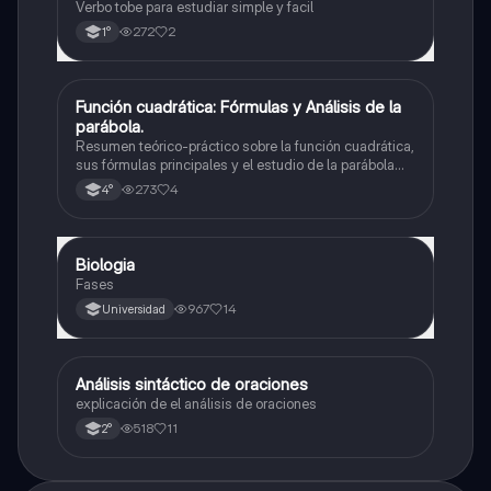
Verbo tobe para estudiar simple y facil
272
2
1°
Función cuadrática: Fórmulas y Análisis de la
Matemáticas
parábola.
Resumen teórico-práctico sobre la función cuadrática,
sus fórmulas principales y el estudio de la parábola
como representación gráfica.Incluye desarrollo de la
273
4
4°
forma general, cálculo de raíces, vértice y elementos
fundamentales para su interpretación
Biologia
Biología
Fases
967
14
Universidad
Análisis sintáctico de oraciones
Lengua
explicación de el análisis de oraciones
518
11
2°