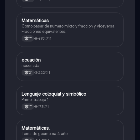
Matemáticas
Matemáticas
Como pasar de numero mixto y fracción y viceversa.
Fracciones equivalentes.
495
11
1°
ecuación
Matemáticas
nosenada
222
1
2°
Lenguaje coloquial y simbólico
Matemáticas
Primer trabajo 1
173
1
1°
Matemáticas.
Matemáticas
Tema de geometria 4 año.