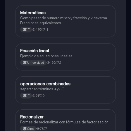
Matemáticas
Matemáticas
Como pasar de numero mixto y fracción y viceversa.
Fracciones equivalentes.
495
11
1°
Ecuación lineal
Matemáticas
Ejemplo de ecuaciones lineales
192
2
Universidad
operaciones combinadas
Matemáticas
separar en términos +y- ( )
91
0
1°
Racionalizar
Matemáticas
Formas de racionalizar con fórmulas de factorización.
78
1
Otros