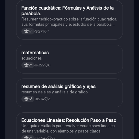
Función cuadrática: Fórmulas y Análisis de la
Matemáticas
parábola.
Resumen teórico-práctico sobre la función cuadrática,
sus fórmulas principales y el estudio de la parábola
como representación gráfica.Incluye desarrollo de la
271
4
4°
forma general, cálculo de raíces, vértice y elementos
fundamentales para su interpretación
M
matematicas
Matemáticas
ecuaciones
322
0
2°
resumen de análisis gráficos y ejes
Matemáticas
resumen de ejes y análisis de gráfico
274
3
3°
Ecuaciones Lineales: Resolución Paso a Paso
Matemáticas
Una guía detallada para resolver ecuaciones lineales
de una variable, con ejemplos y pasos claros.
3,247
27
2°