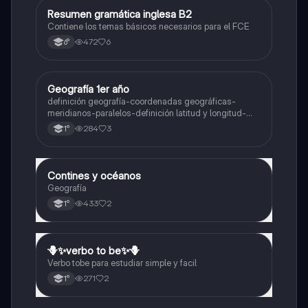
Resumen gramática inglesa B2
Inglés
Contiene los temas básicos necesarios para el FCE
472
6
6°
Geografía 1er año
Geografía
definición geografía-coordenadas geográficas-
meridianos-paralelos-definición latitud y longitud-
elementos del mapa-definición mapa-localización
284
3
1°
relativa y absoluta
Contines y océanos
Geografía
Geografía
433
2
1°
🪻✨️verbo to be✨️🪻
Inglés
Verbo tobe para estudiar simple y facil
271
2
1°