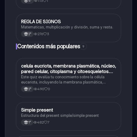
113
1
4°
REGLA DE SIGNOS
Matemáticas
Matematicas, multiplicación y división, suma y resta.
276
3
2°
Contenidos más populares
9
C
celula eucriota, membrana plasmática, núcleo,
Biología
pared celular, citoplasma y citoesqueletos.
nombre se las partes de la celula eucariota
Este quiz evalúa tu conocimiento sobre la célula
eucariota, incluyendo la membrana plasmática,
núcleo, pared celular, citoplasma y citoesqueleto.
490
0
2°
Simple present
Inglés
Estructura del present simple/simple present
482
7
1°