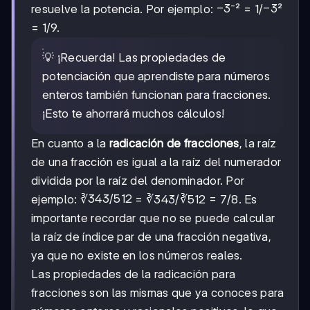
-3
−
3
-3
−
3
resuelve la potencia. Por ejemplo:
⁻² = 1/
²
= 1/9.
💡 ¡Recuerda! Las propiedades de
potenciación que aprendiste para números
enteros también funcionan para fracciones.
¡Esto te ahorrará muchos cálculos!
En cuanto a la
radicación de fracciones
, la raíz
de una fracción es igual a la raíz del numerador
dividida por la raíz del denominador. Por
343/512
343/512
ejemplo: ∛
= ∛343/∛512 = 7/8. Es
importante recordar que no se puede calcular
la raíz de índice par de una fracción negativa,
ya que no existe en los números reales.
Las propiedades de la radicación para
fracciones son las mismas que ya conoces para