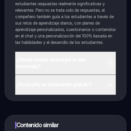
estudiantes respuestas realmente significativas y
relevantes. Pero no se trata solo de respuestas, el
compañero también guía a los estudiantes a través de
sus retos de aprendizaje diarios, con planes de
aprendizaje personalizados, cuestionarios o contenidos
en el chat y una personalización del 100% basada en
las habilidades y el desarrollo de los estudiantes.
¿Dónde puedo descargar la app
Knowunity?
Puedes descargar la app en Google Play Store y Apple
App Store.
¿Knowunity es totalmente gratuito?
¡Sí lo es! Tienes acceso totalmente gratuito a todo el
contenido de la app, puedes chatear con otros
alumnos y recibir ayuda inmeditamente. Puedes ganar
dinero utilizando la aplicación, que te permitirá acceder
a determinadas funciones.
Contenido similar