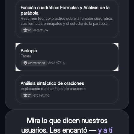
Función cuadrática: Fórmulas y Análisis de la
Matemáticas
parábola.
Resumen teórico-práctico sobre la función cuadrática,
sus fórmulas principales y el estudio de la parábola
como representación gráfica.Incluye desarrollo de la
271
4
4°
forma general, cálculo de raíces, vértice y elementos
fundamentales para su interpretación
Biologia
Biología
Fases
966
14
Universidad
Análisis sintáctico de oraciones
Lengua
explicación de el análisis de oraciones
514
10
2°
Mira lo que dicen nuestros
usuarios. Les encantó —
y a ti