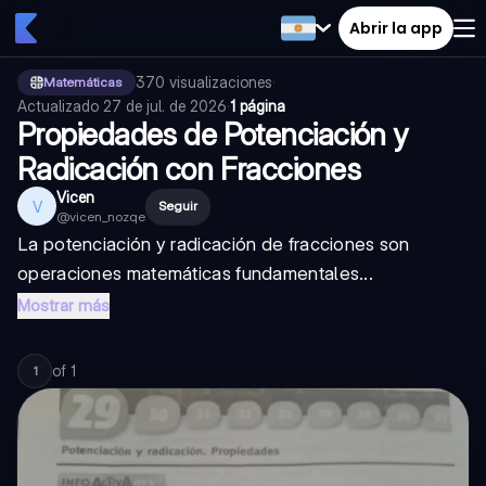
Abrir la app
370
visualizaciones
·
Matemáticas
Actualizado
27 de jul. de 2026
·
1 página
Propiedades de Potenciación y
Radicación con Fracciones
Vicen
V
Seguir
@
vicen_nozqe
La potenciación y radicación de fracciones son
operaciones matemáticas fundamentales...
Mostrar más
of
1
1