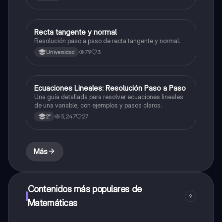
Recta tangente y normal
Matemáticas
Resolución paso a paso de recta tangente y normal.
79
3
Universidad
Ecuaciones Lineales: Resolución Paso a Paso
Matemáticas
Una guía detallada para resolver ecuaciones lineales
de una variable, con ejemplos y pasos claros.
3,247
27
2°
Más
Contenidos más populares de
9
Matemáticas