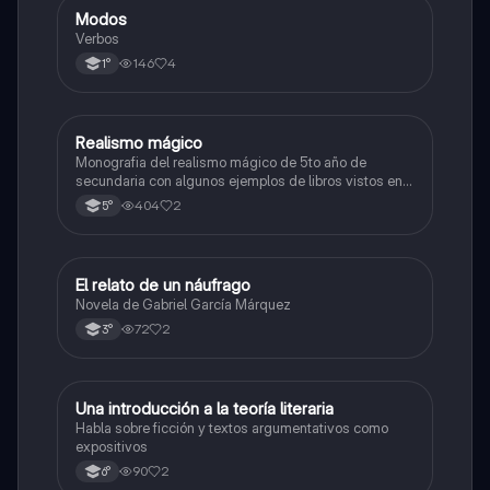
Modos
Lengua
Verbos
146
4
1°
Realismo mágico
Lengua
Monografia del realismo mágico de 5to año de
secundaria con algunos ejemplos de libros vistos en
el periodo de clases durante el ciclo lectivo, espero
404
2
5°
que les sirva esta información la saque de Google,
gracias por su tiempo...........................
El relato de un náufrago
Lengua
Novela de Gabriel García Márquez
72
2
3°
Una introducción a la teoría literaria
Lengua
Habla sobre ficción y textos argumentativos como
expositivos
90
2
6°