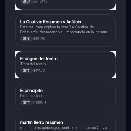
219
4
3°
La Cautiva: Resumen y Análisis
Lengua
Este resumen explora la obra 'La Cautiva' de
Echeverría, destacando su importancia en la literatura
argentina y su narrativa sobre el amor, el sufrimiento y
55
0
4°
la violencia en la frontera.
El origen del teatro
Lengua
Trata del teatro
71
0
3°
El principito
Lengua
Escuelas lectura
128
1
1°
martín fierro resumen
Lengua
martín fierro: personajes, contexto, conceptos Clave,