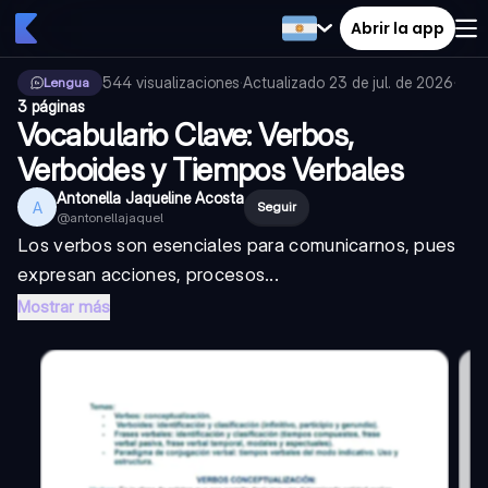
Abrir la app
544
visualizaciones
·
Actualizado
23 de jul. de 2026
·
Lengua
3 páginas
Vocabulario Clave: Verbos,
Verboides y Tiempos Verbales
Antonella Jaqueline Acosta
A
Seguir
@
antonellajaquel
Los verbos son esenciales para comunicarnos, pues
expresan acciones, procesos...
Mostrar más