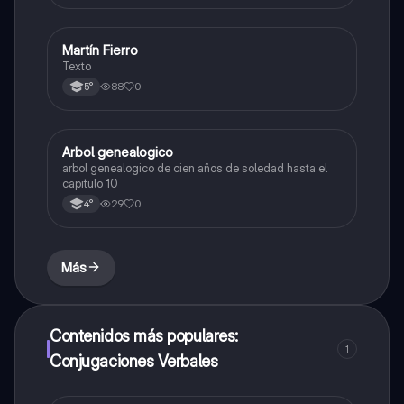
Martín Fierro
Lengua
Texto
88
0
5°
Arbol genealogico
Lengua
arbol genealogico de cien años de soledad hasta el
capitulo 10
29
0
4°
Más
Contenidos más populares:
1
Conjugaciones Verbales