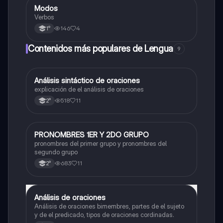
Modos
Lengua
Verbos
146
4
1°
Contenidos más populares de Lengua
9
Análisis sintáctico de oraciones
Lengua
explicación de el análisis de oraciones
518
11
2°
PRONOMBRES 1ER Y 2DO GRUPO
Lengua
pronombres del primer grupo y pronombres del
segundo grupo
683
11
2°
Análisis de oraciones
Lengua
Análisis de oraciones bimembres, partes de el sujeto
y de el predicado, tipos de oraciones cordinadas.