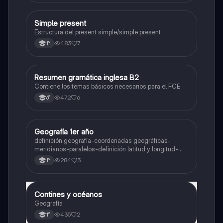
Simple present
Inglés
Estructura del present simple/simple present
483
7
1°
Resumen gramática inglesa B2
Inglés
Contiene los temas básicos necesarios para el FCE
472
6
6°
Geografía 1er año
Geografía
definición geografía-coordenadas geográficas-
meridianos-paralelos-definición latitud y longitud-
elementos del mapa-definición mapa-localización
284
3
1°
relativa y absoluta
Contines y océanos
Geografía
Geografía
435
2
1°