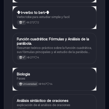
🪻✨️verbo to be✨️🪻
Inglés
Verbo tobe para estudiar simple y facil
272
2
1°
Función cuadrática: Fórmulas y Análisis de la
Matemáticas
parábola.
Resumen teórico-práctico sobre la función cuadrática,
sus fórmulas principales y el estudio de la parábola
como representación gráfica.Incluye desarrollo de la
271
4
4°
forma general, cálculo de raíces, vértice y elementos
fundamentales para su interpretación
Biologia
Biología
Fases
967
14
Universidad
Análisis sintáctico de oraciones
Lengua
explicación de el análisis de oraciones