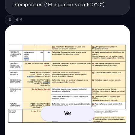
atemporales ("El agua hierve a 100°C").
of
3
3
Ver