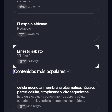
consejos
262
5
5°
El espejo africano
Lengua
Redacción
40
0
1°
Ernesto sabato
Lengua
"El túnel"
110
1
3°
Contenidos más populares
9
C
celula eucriota, membrana plasmática, núcleo,
Biología
pared celular, citoplasma y citoesqueletos.
nombre se las partes de la celula eucariota
Este quiz evalúa tu conocimiento sobre la célula
eucariota, incluyendo la membrana plasmática,
núcleo, pared celular, citoplasma y citoesqueleto.
490
0
2°