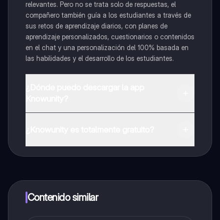
relevantes. Pero no se trata solo de respuestas, el
compañero también guía a los estudiantes a través de
sus retos de aprendizaje diarios, con planes de
aprendizaje personalizados, cuestionarios o contenidos
en el chat y una personalización del 100% basada en
las habilidades y el desarrollo de los estudiantes.
¿Dónde puedo descargar la app
Knowunity?
Puedes descargar la app en Google Play Store y Apple
App Store.
¿Knowunity es totalmente gratuito?
¡Sí lo es! Tienes acceso totalmente gratuito a todo el
contenido de la app, puedes chatear con otros
alumnos y recibir ayuda inmeditamente. Puedes ganar
dinero utilizando la aplicación, que te permitirá acceder
a determinadas funciones.
Contenido similar