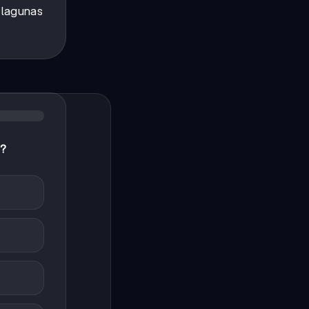
 lagunas
n?