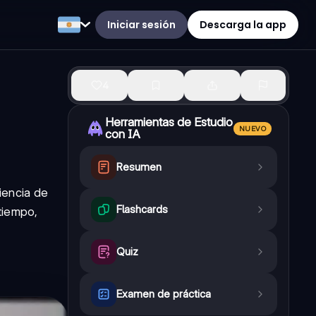
Iniciar sesión
Descarga la app
4
Herramientas de Estudio
NUEVO
con IA
Resumen
iencia de
Flashcards
tiempo,
Quiz
Examen de práctica