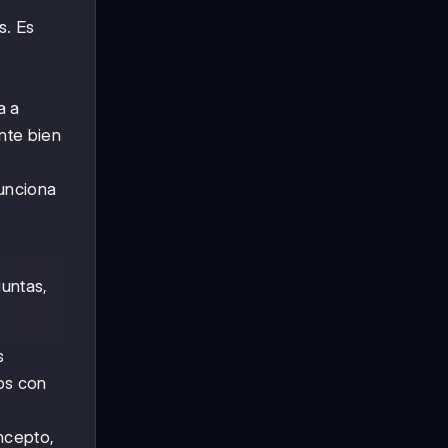
s. Es
a a
nte bien
unciona
untas,
s
os con
ncepto,