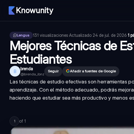
Knowunity
131
visualizaciones
·
Actualizado
24 de jul. de 2026
·
1 p
Lengua
Mejores Técnicas de Es
Estudiantes
brenda
B
Seguir
Añadir a fuentes de Google
@
brenda_ibnz
Las técnicas de estudio efectivas son herramientas 
aprendizaje. Con el método adecuado, podrás mejorar 
haciendo que estudiar sea más productivo y menos es
of
1
1