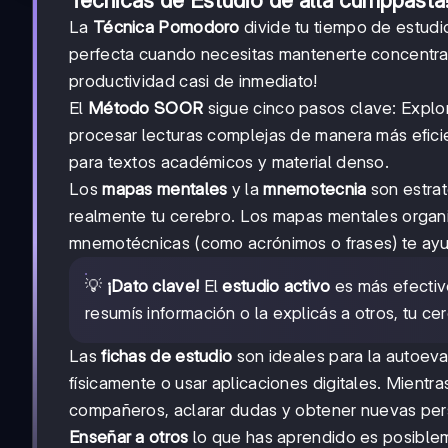
Técnicas de Estudio de alta cumppasta
La
Técnica Pomodoro
divide tu tiempo de estud
perfecta cuando necesitas mantenerte concentrad
productividad casi de inmediato!
El
Método SOOR
sigue cinco pasos clave: Explora
procesar lecturas complejas de manera más eficie
para textos académicos y material denso.
Los
mapas mentales
y la
mnemotecnia
son estra
realmente tu cerebro. Los mapas mentales organiz
mnemotécnicas (como acrónimos o frases) te ayuda
💡
¡Dato clave!
El
estudio activo
es más efectiv
resumís información o la explicás a otros, tu c
Las
fichas de estudio
son ideales para la autoeva
físicamente o usar aplicaciones digitales. Mientra
compañeros, aclarar dudas y obtener nuevas per
Enseñar a otros
lo que has aprendido es posiblem