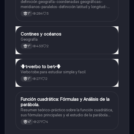
definición geografía-coordenadas geográficas-
meridianos-paralelos-definición latitud y longitud-
elementos del mapa-definición mapa-localización
284
3
1°
relativa y absoluta
Contines y océanos
Geografía
Geografía
433
2
1°
🪻✨️verbo to be✨️🪻
Inglés
Verbo tobe para estudiar simple y facil
271
2
1°
Función cuadrática: Fórmulas y Análisis de la
Matemáticas
parábola.
Resumen teórico-práctico sobre la función cuadrática,
sus fórmulas principales y el estudio de la parábola
como representación gráfica.Incluye desarrollo de la
271
4
4°
forma general, cálculo de raíces, vértice y elementos
fundamentales para su interpretación