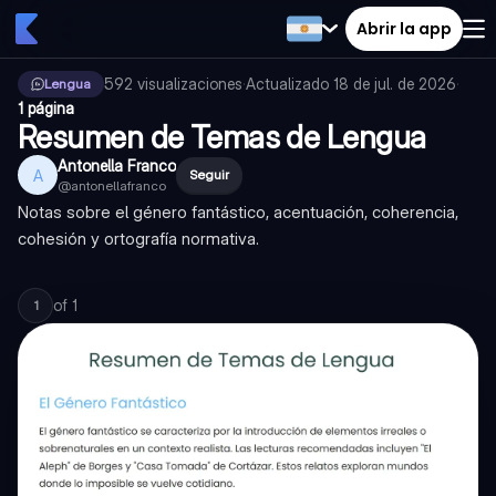
Abrir la app
592
visualizaciones
·
Actualizado
18 de jul. de 2026
·
Lengua
1 página
Resumen de Temas de Lengua
Antonella Franco
A
Seguir
@
antonellafranco
Notas sobre el género fantástico, acentuación, coherencia,
cohesión y ortografía normativa.
of
1
1