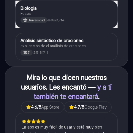
Biologia
Biología
Fases
966
14
Universidad
Análisis sintáctico de oraciones
Lengua
explicación de el análisis de oraciones
518
11
2°
Mira lo que dicen nuestros
usuarios. Les encantó —
y a ti
también te encantará
.
4.6
/5
App Store
4.7
/5
Google Play
La app es muy fácil de usar y está muy bien