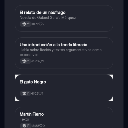
El relato de un náufrago
Lengua
Novela de Gabriel García Márquez
72
2
3°
Una introducción a la teoría literaria
Lengua
Habla sobre ficción y textos argumentativos como
expositivos
90
2
6°
El gato Negro
Lengua
.
52
1
1°
Martín Fierro
Lengua
Texto
88
0
5°