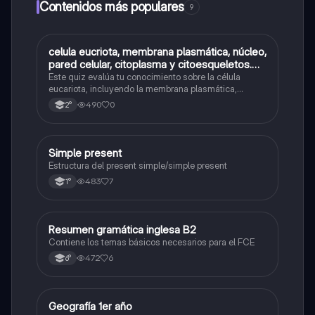
Contenidos más populares
9
C
celula eucriota, membrana plasmática, núcleo,
Biología
pared celular, citoplasma y citoesqueletos.
nombre se las partes de la celula eucariota
Este quiz evalúa tu conocimiento sobre la célula
eucariota, incluyendo la membrana plasmática,
núcleo, pared celular, citoplasma y citoesqueleto.
490
0
2°
Simple present
Inglés
Estructura del present simple/simple present
483
7
1°
Resumen gramática inglesa B2
Inglés
Contiene los temas básicos necesarios para el FCE
472
6
6°
Geografía 1er año
Geografía