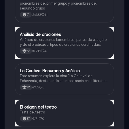
pronombres del primer grupo y pronombres del
segundo grupo
683
11
2°
Análisis de oraciones
Lengua
Análisis de oraciones bimembres, partes de el sujeto
y de el predicado, tipos de oraciones cordinadas.
219
4
3°
La Cautiva: Resumen y Análisis
Lengua
Este resumen explora la obra 'La Cautiva' de
Echeverría, destacando su importancia en la literatura
argentina y su narrativa sobre el amor, el sufrimiento y
55
0
4°
la violencia en la frontera.
El origen del teatro
Lengua
Trata del teatro
71
0
3°