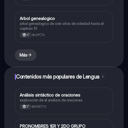
Arbol genealogico
Lengua
arbol genealogico de cien años de soledad hasta el
capitulo 10
29
0
4°
Más
Contenidos más populares de Lengua
9
Análisis sintáctico de oraciones
Lengua
explicación de el análisis de oraciones
518
11
2°
PRONOMBRES 1ER Y 2DO GRUPO
Lengua