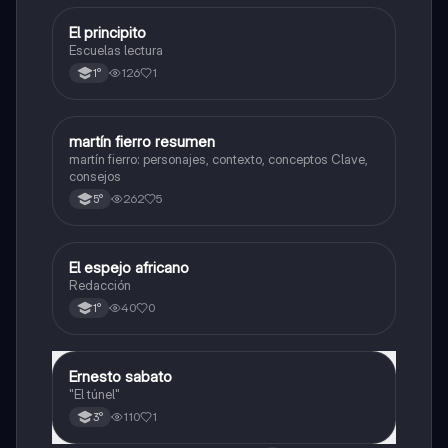
El principito
Lengua
Escuelas lectura
126
1
1°
martín fierro resumen
Lengua
martín fierro: personajes, contexto, conceptos Clave,
consejos
262
5
5°
El espejo africano
Lengua
Redacción
40
0
1°
Ernesto sabato
Lengua
"El túnel"
110
1
3°