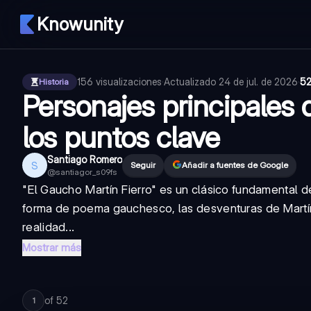
Knowunity
156
visualizaciones
·
Actualizado
24 de jul. de 2026
·
52
Historia
Personajes principales d
los puntos clave
Santiago Romero
S
Seguir
Añadir a fuentes de Google
@
santiagor_s09fs
"El Gaucho Martín Fierro" es un clásico fundamental de
forma de poema gauchesco, las desventuras de Martín F
realidad...
Mostrar más
of
52
1