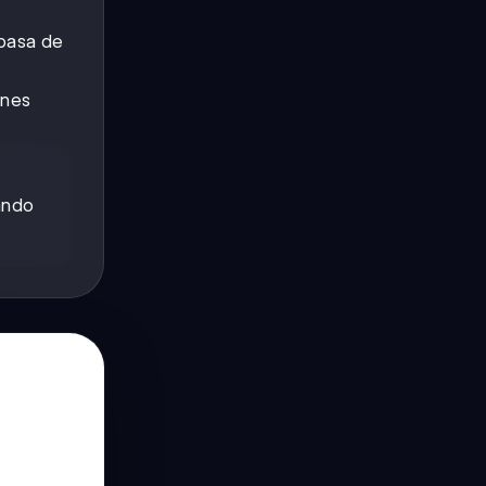
 pasa de
ones
gando