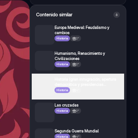
Contenido similar
6
Europa Medieval: Feudalismo y
cambios
Historia
2°
Humanismo, Renacimiento y
Civilizaciones
Historia
2°
Historia (gran inmigración, apertura
democrática y presidencias
históricas) ARGENTINA
Historia
4°
Las cruzadas
Historia
2°
Segunda Guerra Mundial
Historia
4°