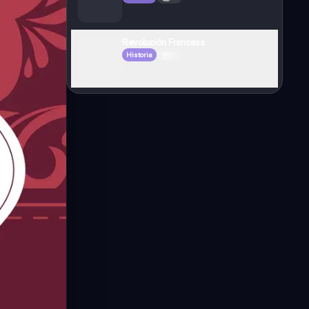
Revolución Francesa
Historia
3°