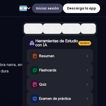
Iniciar sesión
Descarga la app
2
Herramientas de Estudio
NUEVO
con IA
Resumen
bra narra, en
Flashcards
 dura
Quiz
Examen de práctica