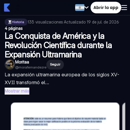
Abrir la app
135
visualizaciones
·
Actualizado
19 de jul. de 2026
·
Historia
4 páginas
La Conquista de América y la
Revolución Científica durante la
Expansión Ultramarina
Moritaa
Seguir
@
morafernandezre
La expansión ultramarina europea de los siglos XV-
XVII transformó el...
Mostrar más