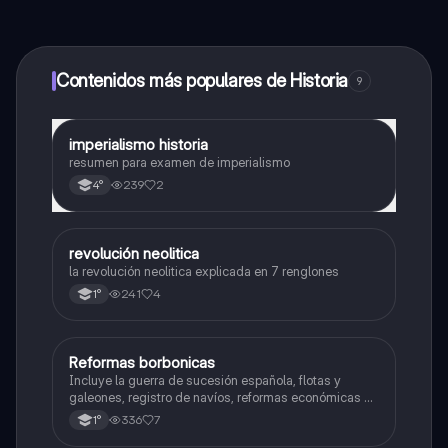
contenido de la app, puedes chatear con otros
alumnos y recibir ayuda inmeditamente. Puedes ganar
dinero utilizando la aplicación, que te permitirá acceder
a determinadas funciones.
Contenidos más populares de Historia
9
imperialismo historia
Historia
resumen para examen de imperialismo
239
2
4°
revolución neolitica
Historia
la revolución neolitica explicada en 7 renglones
241
4
1°
Reformas borbonicas
Historia
Incluye la guerra de sucesión española, flotas y
galeones, registro de navíos, reformas económicas y
virreinatos
336
7
1°