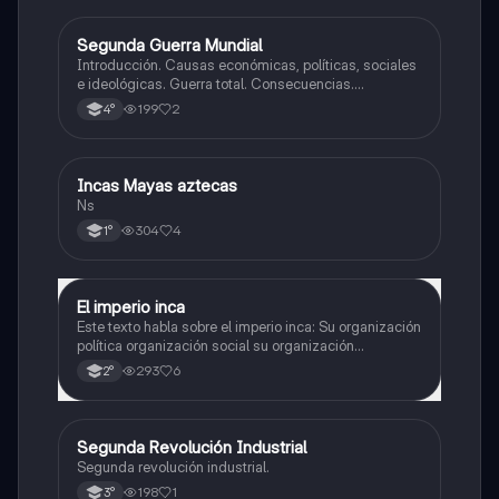
Segunda Guerra Mundial
Historia
Introducción. Causas económicas, políticas, sociales
e ideológicas. Guerra total. Consecuencias.
Tensiones en europa. Inicio de la guerra.
199
2
4°
Incas Mayas aztecas
Historia
Ns
304
4
1°
El imperio inca
Historia
Este texto habla sobre el imperio inca: Su organización
política organización social su organización
económica su y organización religiosa
293
6
2°
Segunda Revolución Industrial
Historia
Segunda revolución industrial.
198
1
3°