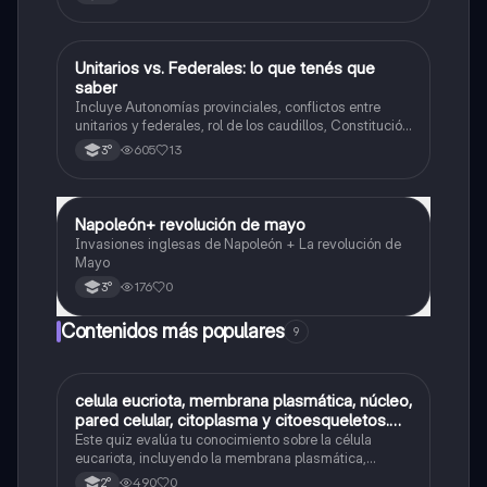
Unitarios vs. Federales: lo que tenés que
Historia
saber
Incluye Autonomías provinciales, conflictos entre
unitarios y federales, rol de los caudillos, Constitución
de 1826, figura de Dorrego y hegemonía de Rosas,
605
13
3°
resumen, comparaciones y línea del tiempo.
Napoleón+ revolución de mayo
Historia
Invasiones inglesas de Napoleón + La revolución de
Mayo
176
0
3°
Contenidos más populares
9
C
celula eucriota, membrana plasmática, núcleo,
Biología
pared celular, citoplasma y citoesqueletos.
nombre se las partes de la celula eucariota
Este quiz evalúa tu conocimiento sobre la célula
eucariota, incluyendo la membrana plasmática,
núcleo, pared celular, citoplasma y citoesqueleto.
490
0
2°