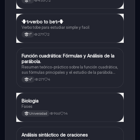
433
2
1°
🪻✨️verbo to be✨️🪻
Inglés
Verbo tobe para estudiar simple y facil
271
2
1°
Función cuadrática: Fórmulas y Análisis de la
Matemáticas
parábola.
Resumen teórico-práctico sobre la función cuadrática,
sus fórmulas principales y el estudio de la parábola
como representación gráfica.Incluye desarrollo de la
271
4
4°
forma general, cálculo de raíces, vértice y elementos
fundamentales para su interpretación
Biologia
Biología
Fases
966
14
Universidad
Análisis sintáctico de oraciones
Lengua