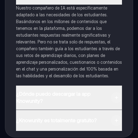
Nuestro compañero de IA está específicamente
adaptado a las necesidades de los estudiantes.
Basándonos en los millones de contenidos que
tenemos en la plataforma, podemos dar a los
estudiantes respuestas realmente significativas y
relevantes. Pero no se trata solo de respuestas, el
compañero también guía a los estudiantes a través de
sus retos de aprendizaje diarios, con planes de
aprendizaje personalizados, cuestionarios o contenidos
en el chat y una personalización del 100% basada en
las habilidades y el desarrollo de los estudiantes.
¿Dónde puedo descargar la app
Knowunity?
Puedes descargar la app en Google Play Store y Apple
App Store.
¿Knowunity es totalmente gratuito?
¡Sí lo es! Tienes acceso totalmente gratuito a todo el