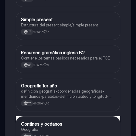
Simple present
Inglés
Estructura del present simple/simple present
483
7
1°
Resumen gramática inglesa B2
Inglés
Contiene los temas básicos necesarios para el FCE
472
6
6°
Geografía 1er año
Geografía
definición geografía-coordenadas geográficas-
meridianos-paralelos-definición latitud y longitud-
elementos del mapa-definición mapa-localización
284
3
1°
relativa y absoluta
Contines y océanos
Geografía
Geografía