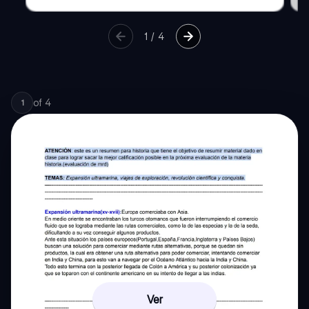
1
/
4
of
4
1
Ver