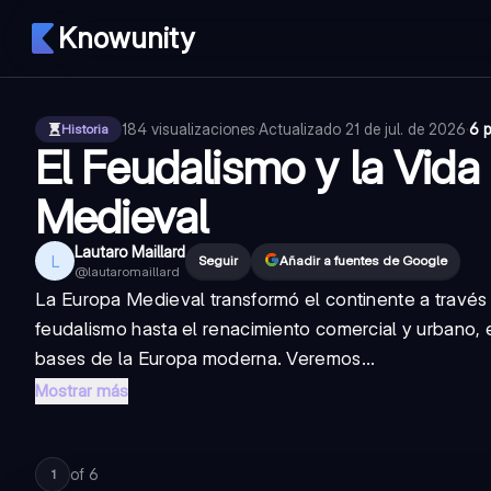
Knowunity
184
visualizaciones
·
Actualizado
21 de jul. de 2026
·
6 
Historia
El Feudalismo y la Vida
Medieval
Lautaro Maillard
L
Seguir
Añadir a fuentes de Google
@
lautaromaillard
La Europa Medieval transformó el continente a través 
feudalismo hasta el renacimiento comercial y urbano,
bases de la Europa moderna. Veremos...
Mostrar más
of
6
1