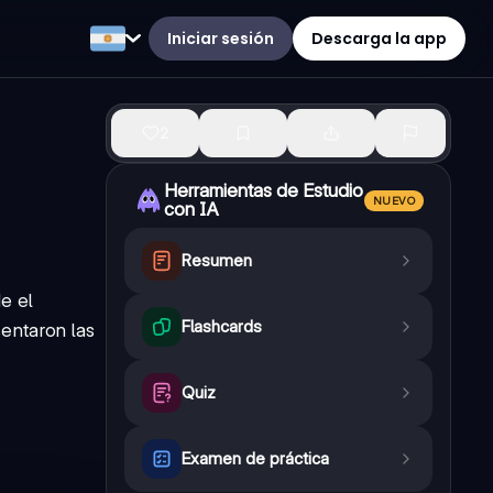
Iniciar sesión
Descarga la app
2
Herramientas de Estudio
NUEVO
con IA
Resumen
e el
Flashcards
entaron las
Quiz
Examen de práctica