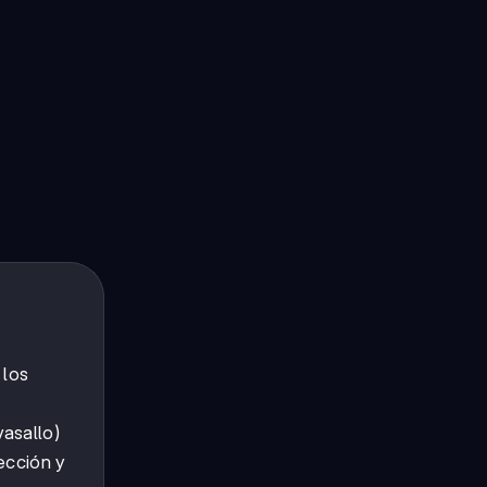
 los
asallo)
ección y