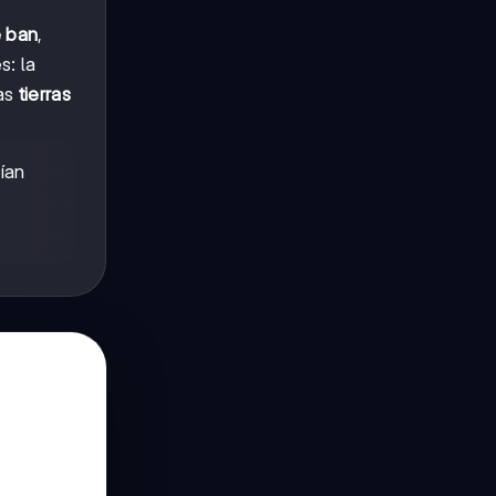
 ban
,
s: la
las
tierras
ían