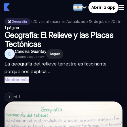
Abrir la app
220
visualizaciones
·
Actualizado
18 de jul. de 2026
·
Geografía
1 página
Geografía: El Relieve y las Placas
Tectónicas
Candela Guantay
C
Seguir
@
candelaguantay
La geografía del relieve terrestre es fascinante
porque nos explica...
Mostrar más
of
1
1