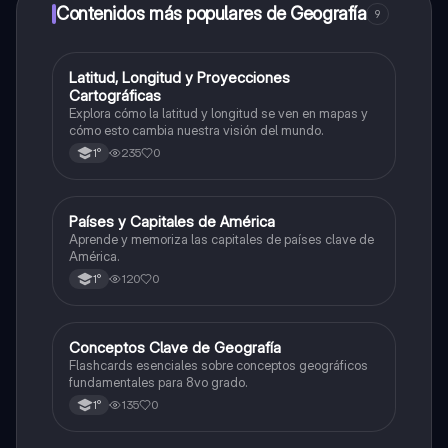
a determinadas funciones.
Contenidos más populares de Geografía
9
L
Latitud, Longitud y Proyecciones
Geografía
Cartográficas
Explora cómo la latitud y longitud se ven en mapas y
cómo esto cambia nuestra visión del mundo.
235
0
1°
P
Países y Capitales de América
Geografía
Aprende y memoriza las capitales de países clave de
América.
120
0
1°
C
Conceptos Clave de Geografía
Geografía
Flashcards esenciales sobre conceptos geográficos
fundamentales para 8vo grado.
135
0
1°