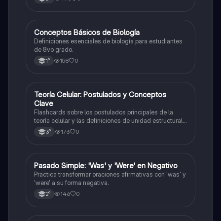
C
Conceptos Básicos de Biología
Biología
Definiciones esenciales de biología para estudiantes
de 8vo grado.
158
0
1°
T
Teoría Celular: Postulados y Conceptos
Biología
Clave
Flashcards sobre los postulados principales de la
teoría celular y las definiciones de unidad estructural
y funcional.
173
0
3°
P
Pasado Simple: 'Was' y 'Were' en Negativo
Inglés
Practica transformar oraciones afirmativas con 'was' y
'were' a su forma negativa.
146
0
2°