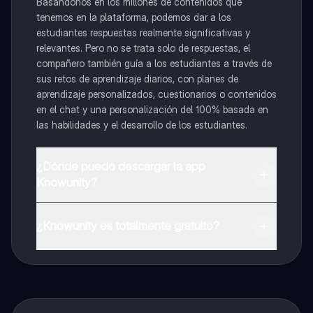
Basándonos en los millones de contenidos que
tenemos en la plataforma, podemos dar a los
estudiantes respuestas realmente significativas y
relevantes. Pero no se trata solo de respuestas, el
compañero también guía a los estudiantes a través de
sus retos de aprendizaje diarios, con planes de
aprendizaje personalizados, cuestionarios o contenidos
en el chat y una personalización del 100% basada en
las habilidades y el desarrollo de los estudiantes.
¿Dónde puedo descargar la app
Knowunity?
Puedes descargar la app en Google Play Store y Apple
App Store.
¿Knowunity es totalmente gratuito?
¡Sí lo es! Tienes acceso totalmente gratuito a todo el
contenido de la app, puedes chatear con otros
alumnos y recibir ayuda inmeditamente. Puedes ganar
dinero utilizando la aplicación, que te permitirá acceder