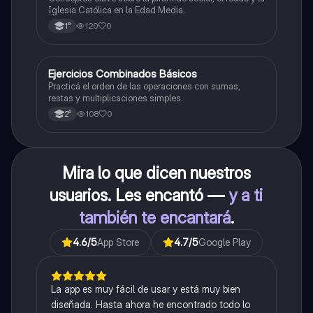
Iglesia Católica en la Edad Media.
120
0
1°
E
Ejercicios Combinados Básicos
Matemáticas
Practicá el orden de las operaciones con sumas,
restas y multiplicaciones simples.
108
0
2°
Mira lo que dicen nuestros
usuarios. Les encantó —
y a ti
también te encantará
.
4.6
/5
App Store
4.7
/5
Google Play
La app es muy fácil de usar y está muy bien
diseñada. Hasta ahora he encontrado todo lo