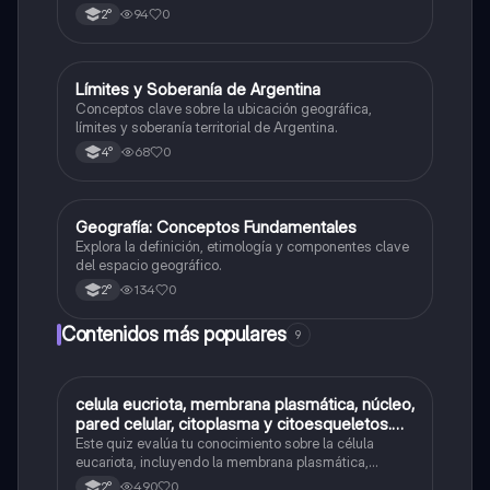
94
0
2°
L
Límites y Soberanía de Argentina
Geografía
Conceptos clave sobre la ubicación geográfica,
límites y soberanía territorial de Argentina.
68
0
4°
G
Geografía: Conceptos Fundamentales
Geografía
Explora la definición, etimología y componentes clave
del espacio geográfico.
134
0
2°
Contenidos más populares
9
C
celula eucriota, membrana plasmática, núcleo,
Biología
pared celular, citoplasma y citoesqueletos.
nombre se las partes de la celula eucariota
Este quiz evalúa tu conocimiento sobre la célula
eucariota, incluyendo la membrana plasmática,
núcleo, pared celular, citoplasma y citoesqueleto.
490
0
2°