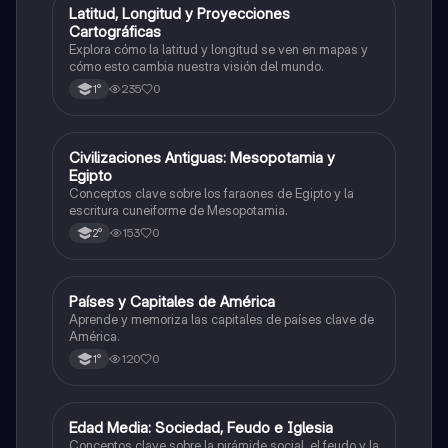
L
Latitud, Longitud y Proyecciones
Geografía
Cartográficas
Explora cómo la latitud y longitud se ven en mapas y
cómo esto cambia nuestra visión del mundo.
235
0
1°
C
Civilizaciones Antiguas: Mesopotamia y
Historia
Egipto
Conceptos clave sobre los faraones de Egipto y la
escritura cuneiforme de Mesopotamia.
153
0
2°
P
Países y Capitales de América
Geografía
Aprende y memoriza las capitales de países clave de
América.
120
0
1°
E
Edad Media: Sociedad, Feudo e Iglesia
Historia
Conceptos clave sobre la pirámide social, el feudo y la