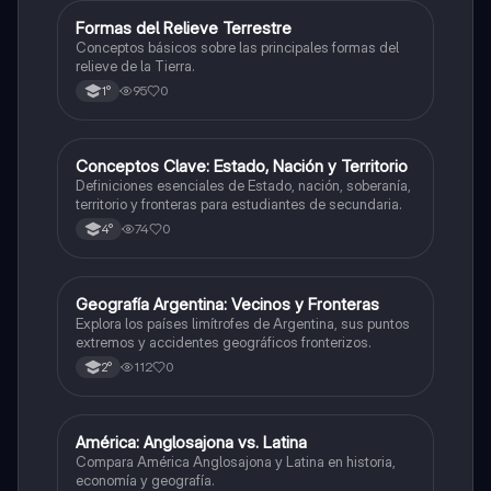
F
Formas del Relieve Terrestre
Geografía
Conceptos básicos sobre las principales formas del
relieve de la Tierra.
95
0
1°
C
Conceptos Clave: Estado, Nación y Territorio
Geografía
Definiciones esenciales de Estado, nación, soberanía,
territorio y fronteras para estudiantes de secundaria.
74
0
4°
G
Geografía Argentina: Vecinos y Fronteras
Geografía
Explora los países limítrofes de Argentina, sus puntos
extremos y accidentes geográficos fronterizos.
112
0
2°
A
América: Anglosajona vs. Latina
Geografía
Compara América Anglosajona y Latina en historia,
economía y geografía.