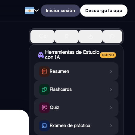
Iniciar sesión
Descarga la app
0
Herramientas de Estudio
NUEVO
con IA
Resumen
Flashcards
Quiz
Examen de práctica