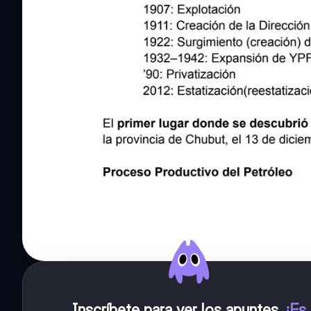
Inscríbete para ver los apuntes
.
¡Es