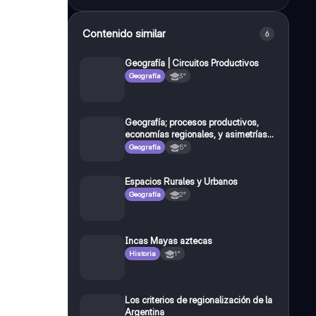
Contenido similar
6
Geografía | Circuitos Productivos
Geografía
3°
Geografía; procesos productivos,
economías regionales, y asimetrías
territoriales
Geografía
5°
Espacios Rurales y Urbanos
Geografía
2°
Incas Mayas aztecas
Historia
1°
Los criterios de regionalización de la
Argentina