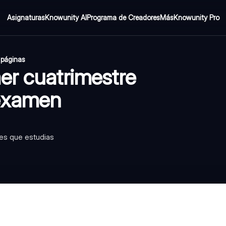
Asignaturas
Knowunity AI
Programa de Creadores
Más
Knowunity Pro
 páginas
er cuatrimestre
 examen
 es que estudias