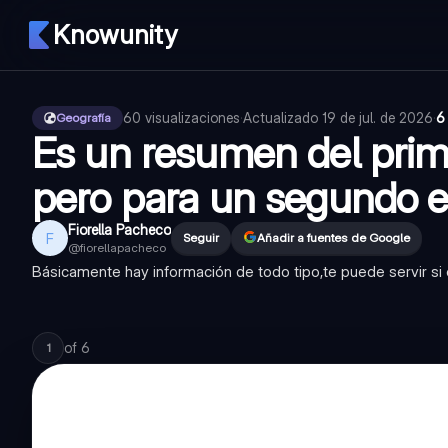
Knowunity
60
visualizaciones
·
Actualizado
19 de jul. de 2026
·
6
Geografía
Es un resumen del prim
pero para un segundo
Fiorella Pacheco
F
Seguir
Añadir a fuentes de Google
@
fiorellapacheco
Básicamente hay información de todo tipo,te puede servir si
of
6
1