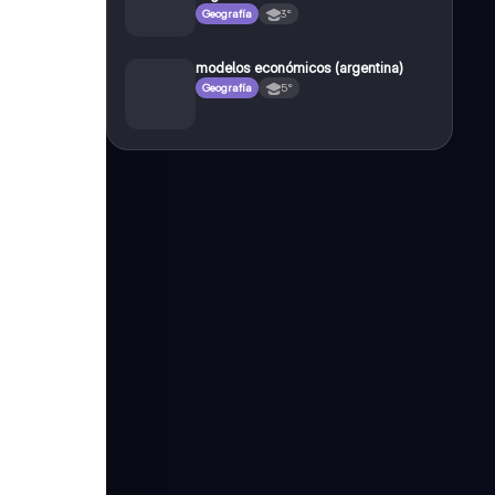
Geografía
3°
modelos económicos (argentina)
Geografía
5°