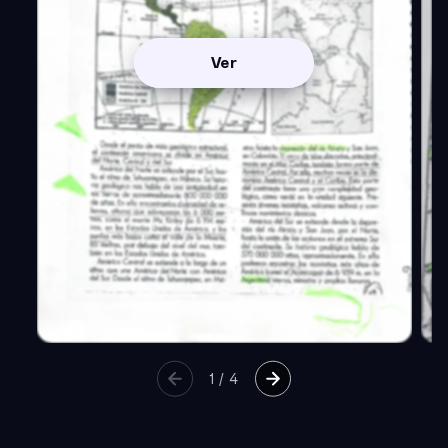
Ver
1
/
4