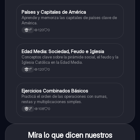
P
Países y Capitales de América
Geografía
Aprende y memoriza las capitales de países clave de
América.
120
0
1°
E
Edad Media: Sociedad, Feudo e Iglesia
Historia
Conceptos clave sobre la pirámide social, el feudo y la
Iglesia Católica en la Edad Media.
120
0
1°
E
Ejercicios Combinados Básicos
Matemáticas
Practicá el orden de las operaciones con sumas,
restas y multiplicaciones simples.
108
0
2°
Mira lo que dicen nuestros