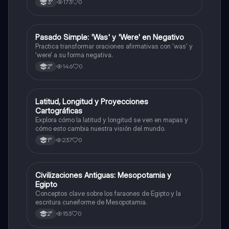
173
0
3°
P
Pasado Simple: 'Was' y 'Were' en Negativo
Inglés
Practica transformar oraciones afirmativas con 'was' y
'were' a su forma negativa.
146
0
2°
L
Latitud, Longitud y Proyecciones
Geografía
Cartográficas
Explora cómo la latitud y longitud se ven en mapas y
cómo esto cambia nuestra visión del mundo.
237
0
1°
C
Civilizaciones Antiguas: Mesopotamia y
Historia
Egipto
Conceptos clave sobre los faraones de Egipto y la
escritura cuneiforme de Mesopotamia.
153
0
2°