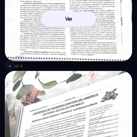
Ver
of
4
4