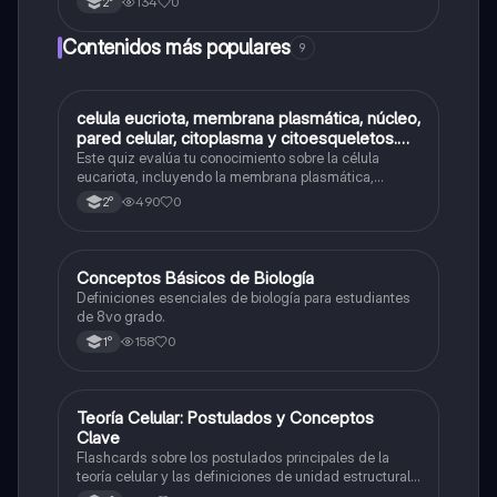
134
0
2°
Contenidos más populares
9
C
celula eucriota, membrana plasmática, núcleo,
Biología
pared celular, citoplasma y citoesqueletos.
nombre se las partes de la celula eucariota
Este quiz evalúa tu conocimiento sobre la célula
eucariota, incluyendo la membrana plasmática,
núcleo, pared celular, citoplasma y citoesqueleto.
490
0
2°
C
Conceptos Básicos de Biología
Biología
Definiciones esenciales de biología para estudiantes
de 8vo grado.
158
0
1°
T
Teoría Celular: Postulados y Conceptos
Biología
Clave
Flashcards sobre los postulados principales de la
teoría celular y las definiciones de unidad estructural
y funcional.