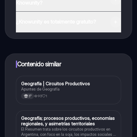
Knowunity?
Puedes descargar la app en Google Play Store y Apple
App Store.
¿Knowunity es totalmente gratuito?
¡Sí lo es! Tienes acceso totalmente gratuito a todo el
contenido de la app, puedes chatear con otros
alumnos y recibir ayuda inmeditamente. Puedes ganar
dinero utilizando la aplicación, que te permitirá acceder
a determinadas funciones.
Contenido similar
Geografía | Circuitos Productivos
Geografía
Apuntes de Geografía
93
1
3°
Geografía; procesos productivos, economías
Geografía
regionales, y asimetrías territoriales
El Resumen trata sobre los circuitos productivos en
Argentina, con foco en la soja, los impactos sociales y