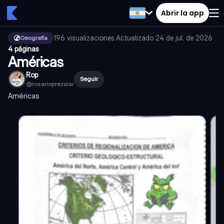
Abrir la app
196
visualizaciones
·
Actualizado
24 de jul. de 2026
·
Geografía
4 páginas
Américas
Rop
Seguir
@
rosarioprezalar
Américas