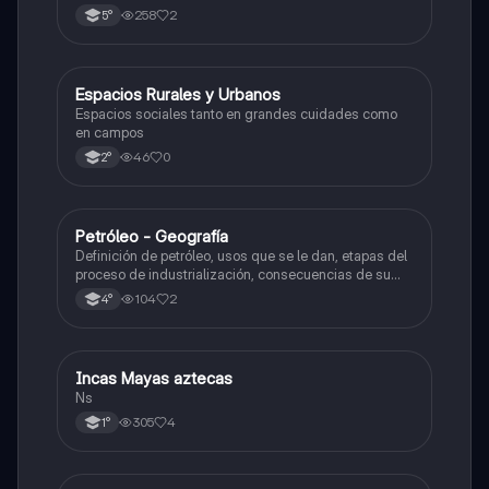
ambientales del modelo agrícola actual, y la
258
2
5°
necesidad de una transición hacia la agroecología y la
agricultura sustentable.
Espacios Rurales y Urbanos
Geografía
Espacios sociales tanto en grandes cuidades como
en campos
46
0
2°
Petróleo - Geografía
Geografía
Definición de petróleo, usos que se le dan, etapas del
proceso de industrialización, consecuencias de su
uso, reservas de petróleo en el mundo, y más. Con
104
2
4°
este resumen saqué 10 en mi examen ✨
Incas Mayas aztecas
Historia
Ns
305
4
1°