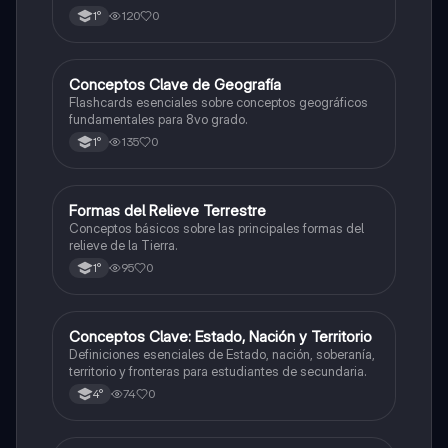
120
0
1°
C
Conceptos Clave de Geografía
Geografía
Flashcards esenciales sobre conceptos geográficos
fundamentales para 8vo grado.
135
0
1°
F
Formas del Relieve Terrestre
Geografía
Conceptos básicos sobre las principales formas del
relieve de la Tierra.
95
0
1°
C
Conceptos Clave: Estado, Nación y Territorio
Geografía
Definiciones esenciales de Estado, nación, soberanía,
territorio y fronteras para estudiantes de secundaria.
74
0
4°