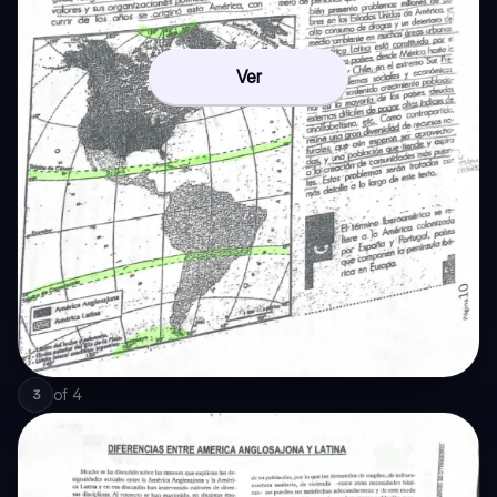
Ver
of
4
3