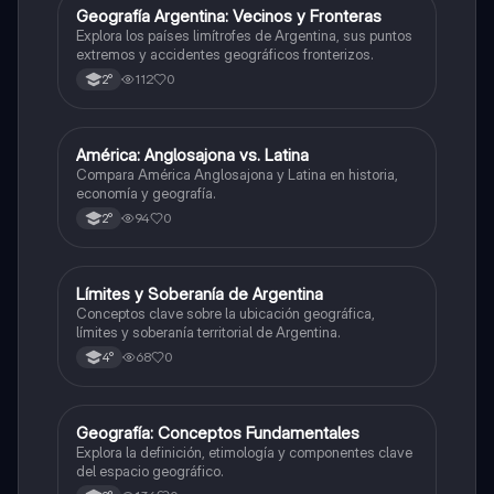
G
Geografía Argentina: Vecinos y Fronteras
Geografía
Explora los países limítrofes de Argentina, sus puntos
extremos y accidentes geográficos fronterizos.
112
0
2°
A
América: Anglosajona vs. Latina
Geografía
Compara América Anglosajona y Latina en historia,
economía y geografía.
94
0
2°
L
Límites y Soberanía de Argentina
Geografía
Conceptos clave sobre la ubicación geográfica,
límites y soberanía territorial de Argentina.
68
0
4°
G
Geografía: Conceptos Fundamentales
Geografía
Explora la definición, etimología y componentes clave
del espacio geográfico.