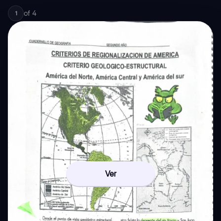
of
4
1
Ver