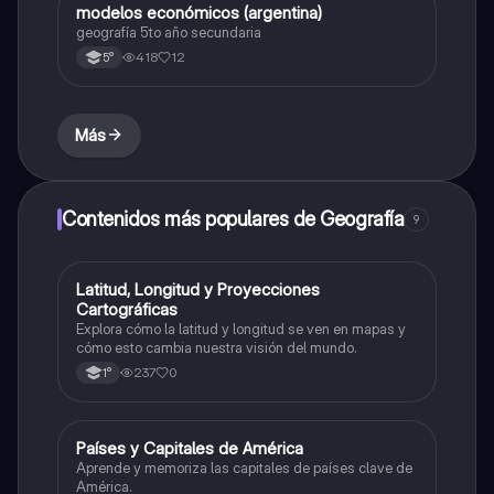
modelos económicos (argentina)
Geografía
geografía 5to año secundaria
418
12
5°
Más
Contenidos más populares de Geografía
9
L
Latitud, Longitud y Proyecciones
Geografía
Cartográficas
Explora cómo la latitud y longitud se ven en mapas y
cómo esto cambia nuestra visión del mundo.
237
0
1°
P
Países y Capitales de América
Geografía
Aprende y memoriza las capitales de países clave de
América.