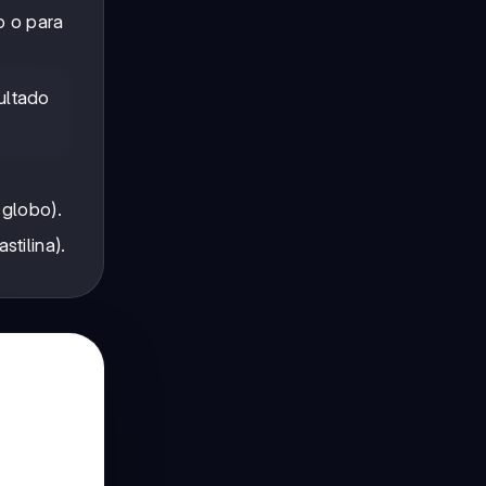
o o para
ultado
 globo).
tilina).