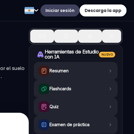
Iniciar sesión
Descarga la app
2
Herramientas de Estudio
NUEVO
con IA
or el suelo
Resumen
.
Flashcards
Quiz
Examen de práctica