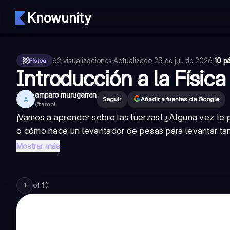
Knowunity
62
visualizaciones
·
Actualizado
23 de jul. de 2026
·
10 p
Física
Introducción a la Física
amparo murugarren
A
Seguir
Añadir a fuentes de Google
@
ampii
¡Vamos a aprender sobre las fuerzas! ¿Alguna vez te 
o cómo hace un levantador de pesas para levantar tan
Mostrar más
of
10
1