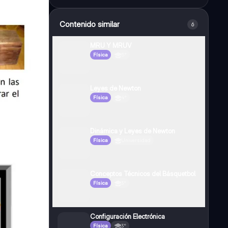
Contenido similar
6
MRU Y MRUV
Física
5°
Leyes de Newton
Física
4°
Dinámica y Leyes de Newton
Física
Universidad
Conceptos Técnicos del Básquetbol
Física
3°
Configuración Electrónica
Física
3°