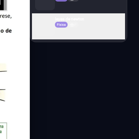
leyes de newton
Física
6°