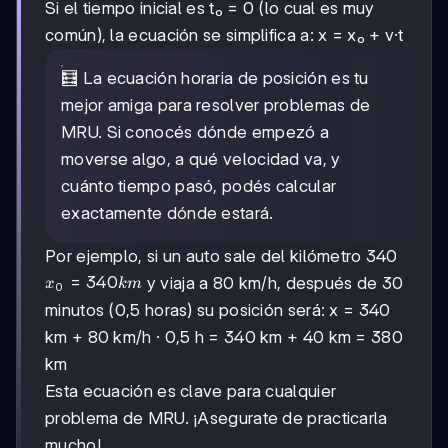
Si el tiempo inicial es t₀ = 0 (lo cual es muy
común), la ecuación se simplifica a: x = x₀ + v·t
🧮 La ecuación horaria de posición es tu
mejor amiga para resolver problemas de
MRU. Si conocés dónde empezó a
moverse algo, a qué velocidad va, y
cuánto tiempo pasó, podés calcular
exactamente dónde estará.
Por ejemplo, si un auto sale del kilómetro 340
x₀
=
340
y viaja a 80 km/h, después de 30
x
km
0
=
minutos (0,5 horas) su posición será: x = 340
340
km + 80 km/h · 0,5 h = 340 km + 40 km = 380
km
km
Esta ecuación es clave para cualquier
problema de MRU. ¡Asegurate de practicarla
mucho!