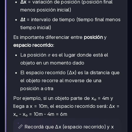
Δx
= variación de posición (posición final
menos posición inicial)
Δt
= intervalo de tiempo (tiempo final menos
tiempo inicial)
Es importante diferenciar entre
posición
y
espacio recorrido
:
x
La posición
es el lugar donde está el
x
objeto en un momento dado
El espacio recorrido (Δx) es la distancia que
el objeto recorre al moverse de una
posición a otra
Por ejemplo, si un objeto parte de x₀ = 4m y
llega a x = 10m, el espacio recorrido será: Δx =
xₙ - x₀ = 10m - 4m = 6m
📏 Recordá que Δx (espacio recorrido) y x