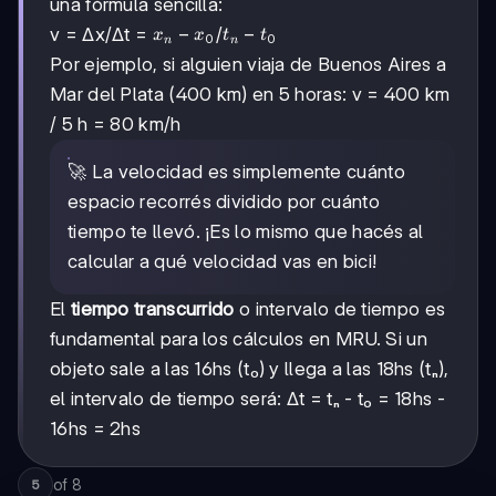
una fórmula sencilla:
xₙ
−
tₙ
−
v = Δx/Δt =
/
x
x
t
t
0
0
n
n
-
-
Por ejemplo, si alguien viaja de Buenos Aires a
x₀
t₀
Mar del Plata (400 km) en 5 horas: v = 400 km
/ 5 h = 80 km/h
🚀 La velocidad es simplemente cuánto
espacio recorrés dividido por cuánto
tiempo te llevó. ¡Es lo mismo que hacés al
calcular a qué velocidad vas en bici!
El
tiempo transcurrido
o intervalo de tiempo es
fundamental para los cálculos en MRU. Si un
objeto sale a las 16hs (t₀) y llega a las 18hs (tₙ),
el intervalo de tiempo será: Δt = tₙ - t₀ = 18hs -
16hs = 2hs
of
8
5