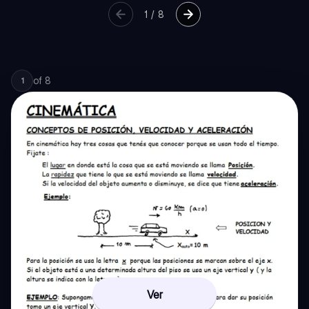
1
/
8
of
8
1
Ver