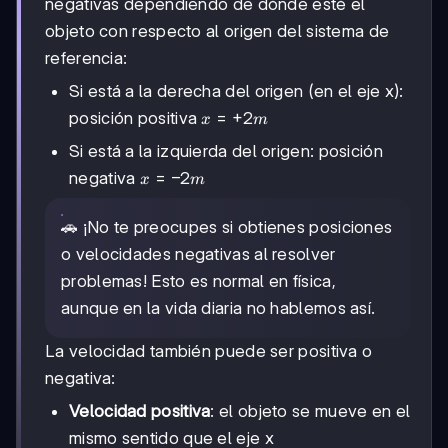
negativas dependiendo de dónde esté el
objeto con respecto al origen del sistema de
referencia:
Si está a la derecha del origen (en el eje x):
x =
=
+
2
posición positiva
x
m
+2m
Si está a la izquierda del origen: posición
x =
=
−
2
negativa
x
m
-2m
🚗 ¡No te preocupes si obtienes posiciones
o velocidades negativas al resolver
problemas! Esto es normal en física,
aunque en la vida diaria no hablemos así.
La velocidad también puede ser positiva o
negativa:
Velocidad positiva
: el objeto se mueve en el
mismo sentido que el eje x