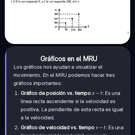
Gráficos en el MRU
Los gráficos nos ayudan a visualizar el
movimiento. En el MRU podemos hacer tres
gráficos importantes:
x-
−
Gráfico de posición vs. tiempo
: Es una
x
t
t
línea recta ascendente si la velocidad es
positiva. La pendiente de esta recta es igual
a la velocidad.
v-
−
Gráfico de velocidad vs. tiempo
: Es una
v
t
t