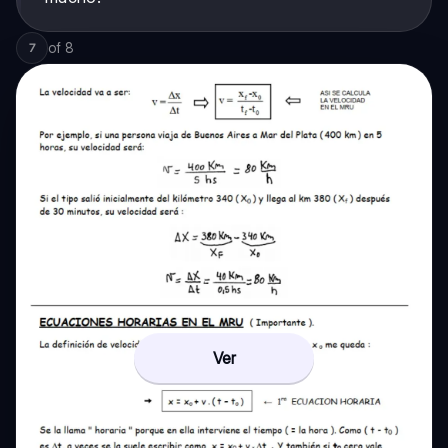
of
8
7
Ver