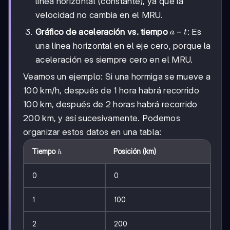
línea horizontal (constante), ya que la
velocidad no cambia en el MRU.
a-
−
Gráfico de aceleración vs. tiempo
: Es
a
t
t
una línea horizontal en el eje cero, porque la
aceleración es siempre cero en el MRU.
Veamos un ejemplo: Si una hormiga se mueve a
100 km/h, después de 1 hora habrá recorrido
100 km, después de 2 horas habrá recorrido
200 km, y así sucesivamente. Podemos
organizar estos datos en una tabla:
h
Tiempo
Posición (km)
h
0
0
1
100
2
200