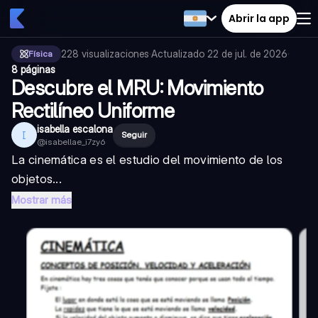
Abrir la app
228
visualizaciones
·
Actualizado
22 de jul. de 2026
·
Física
8 páginas
Descubre el MRU: Movimiento
Rectilíneo Uniforme
isabella escalona
I
Seguir
@
isabellae_i7zy6
La cinemática es el estudio del movimiento de los
objetos...
Mostrar más