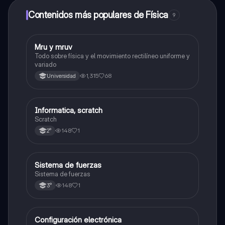
dinero utilizando la aplicación, que te permitirá acceder
a determinadas funciones.
Contenidos más populares de Física
9
Mru y mruv
Física
Todo sobre física y el movimiento rectilíneo uniforme y
variado
1,315
68
Universidad
Informatica, scratch
Física
Scratch
148
1
2°
Sistema de fuerzas
Física
Sistema de fuerzas
148
1
3°
Configuración electrónica
Física