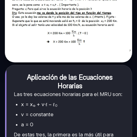
Aplicación de las Ecuaciones
Horarias
Las tres ecuaciones horarias para el MRU son:
t
−
x = x₀ + v·
t
t
0
-
v = constante
t₀
a = 0
De estas tres, la primera es la más útil para