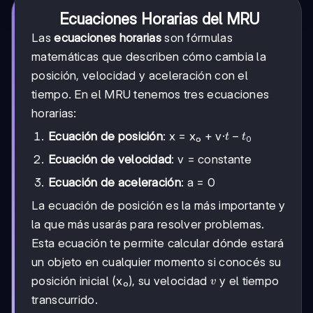
Ecuaciones Horarias del MRU
Las
ecuaciones horarias
son fórmulas
matemáticas que describen cómo cambia la
posición, velocidad y aceleración con el
tiempo. En el MRU tenemos tres ecuaciones
horarias:
t
−
Ecuación de posición
: x = x₀ + v·
t
t
0
-
Ecuación de velocidad
: v = constante
t₀
Ecuación de aceleración
: a = 0
La ecuación de posición es la más importante y
la que más usarás para resolver problemas.
Esta ecuación te permite calcular dónde estará
un objeto en cualquier momento si conocés su
v
posición inicial (x₀), su velocidad
y el tiempo
v
transcurrido.