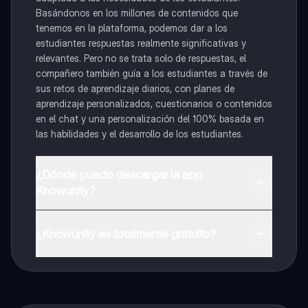
Basándonos en los millones de contenidos que
tenemos en la plataforma, podemos dar a los
estudiantes respuestas realmente significativas y
relevantes. Pero no se trata solo de respuestas, el
compañero también guía a los estudiantes a través de
sus retos de aprendizaje diarios, con planes de
aprendizaje personalizados, cuestionarios o contenidos
en el chat y una personalización del 100% basada en
las habilidades y el desarrollo de los estudiantes.
¿Dónde puedo descargar la app
Knowunity?
Puedes descargar la app en Google Play Store y Apple
App Store.
¿Knowunity es totalmente gratuito?
¡Sí lo es! Tienes acceso totalmente gratuito a todo el
contenido de la app, puedes chatear con otros
alumnos y recibir ayuda inmeditamente. Puedes ganar