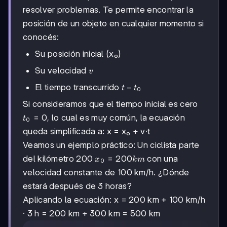
resolver problemas. Te permite encontrar la
posición de un objeto en cualquier momento si
conocés:
Su posición inicial (x₀)
v
Su velocidad
v
t
−
El tiempo transcurrido
t
t
0
-
Si consideramos que el tiempo inicial es cero
t₀
t₀
=
0
, lo cual es muy común, la ecuación
t
0
=
queda simplificada a: x = x₀ + v·t
0
Veamos un ejemplo práctico: Un ciclista parte
x₀
=
200
del kilómetro 200
con una
x
km
0
=
velocidad constante de 100 km/h. ¿Dónde
200
estará después de 3 horas?
km
Aplicando la ecuación: x = 200 km + 100 km/h
· 3 h = 200 km + 300 km = 500 km