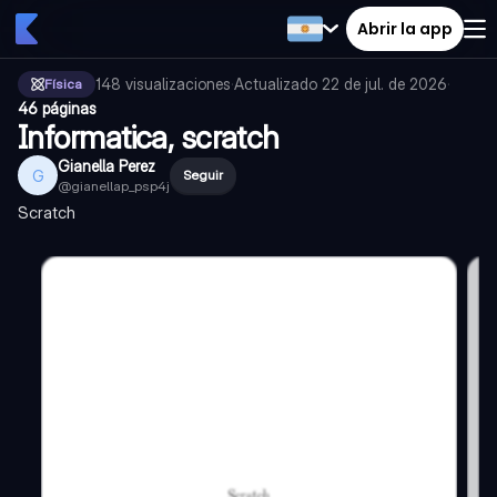
Abrir la app
148
visualizaciones
·
Actualizado
22 de jul. de 2026
·
Física
46 páginas
Informatica, scratch
Gianella Perez
G
Seguir
@
gianellap_psp4j
Scratch