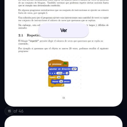
Ver
of
46
15