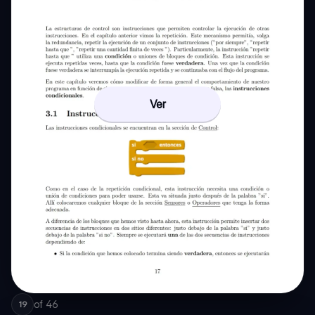
Ver
of
46
19