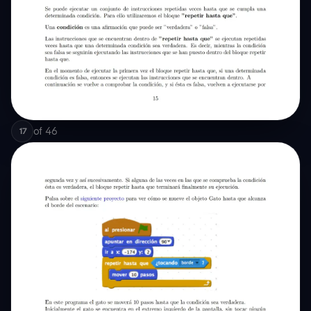
of
46
17