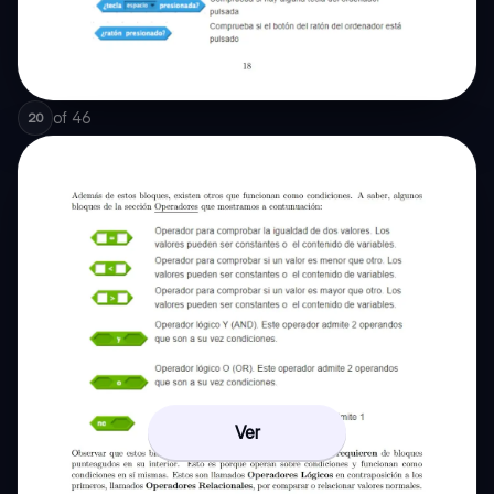
of
46
20
Ver