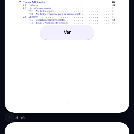
Ver
of
46
4