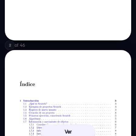
of
46
2
Ver