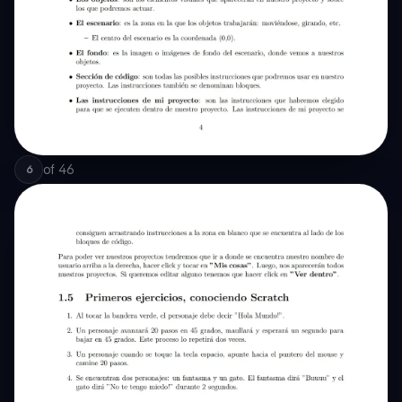
of
46
6