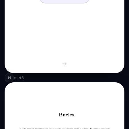
of
46
14