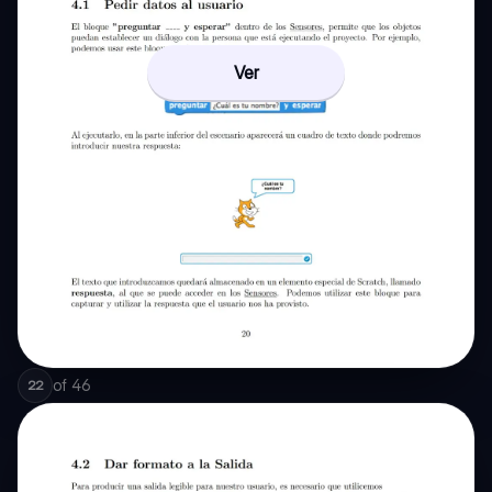
Ver
of
46
22