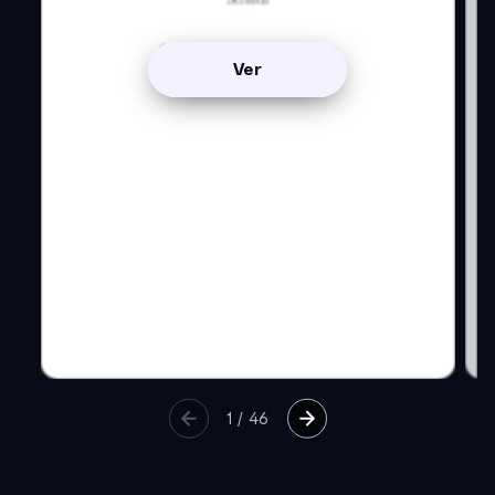
Ver
1
/
46