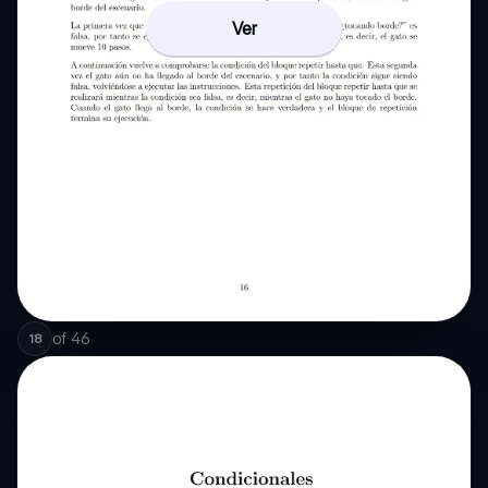
Ver
of
46
18