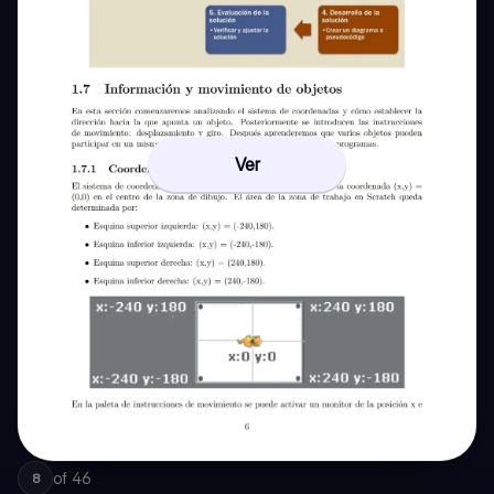
Ver
of
46
8