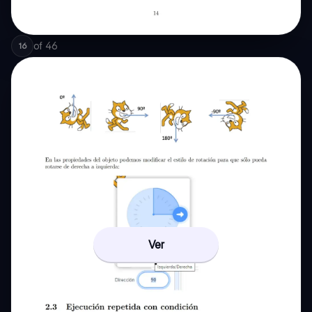
of
46
16
Ver