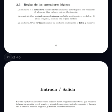
of
46
21