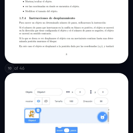
of
46
10