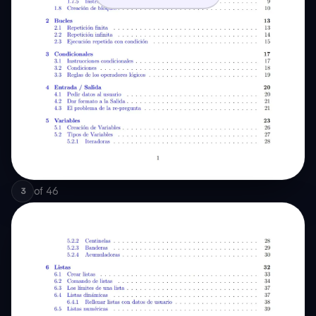
of
46
3