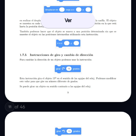
Ver
of
46
11