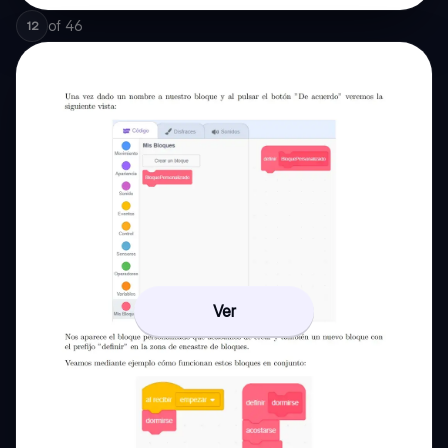
of
46
12
Ver