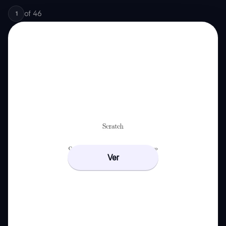
of
46
1
Ver