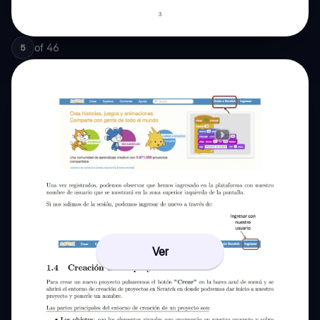
of
46
5
Ver