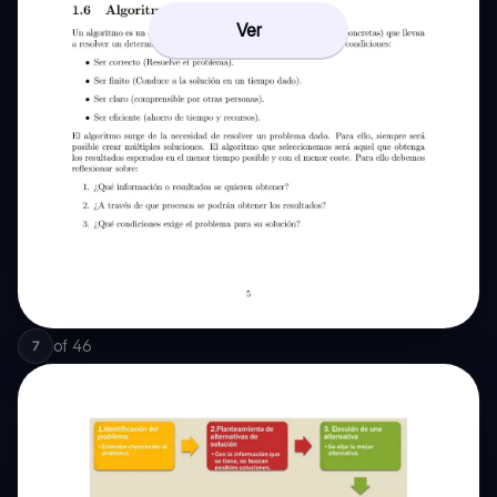
Ver
of
46
7