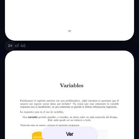
of
46
24
Ver