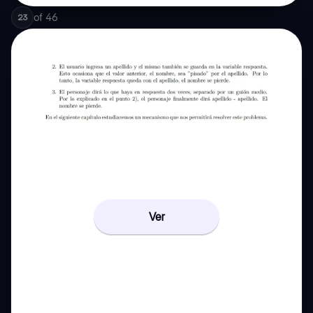
of
46
23
Ver