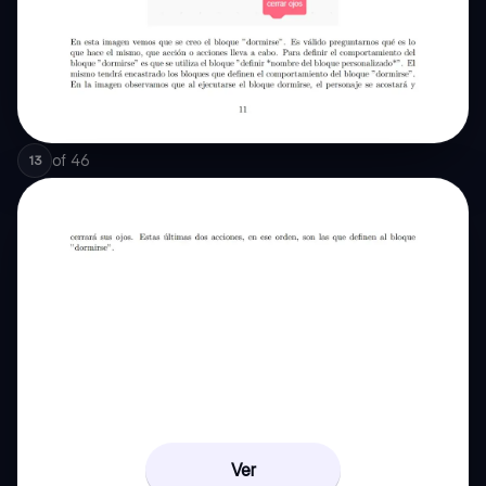
of
46
13
Ver