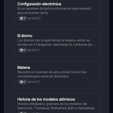
Configuración electrónica
Física
Es un resumen de toda la información que necesito
para el examen de fq
130
2
3°
El átomo
Física
Los átomos son lo que forman la materia, estos se
dividen en 3 categorías: electrones (e-) protones (p+)
y neutrones (n⁰).
125
1
2°
Materia
Física
Necesito un rsusmen de esta unidad con lo mas
imoortante para rendir en diciembre
169
1
2°
Historia de los modelos atómicos
Física
Historia detallada y graficara de los modelos de:
Demócrito, Thompson, Rutherford, Bohr y Heisenberg.