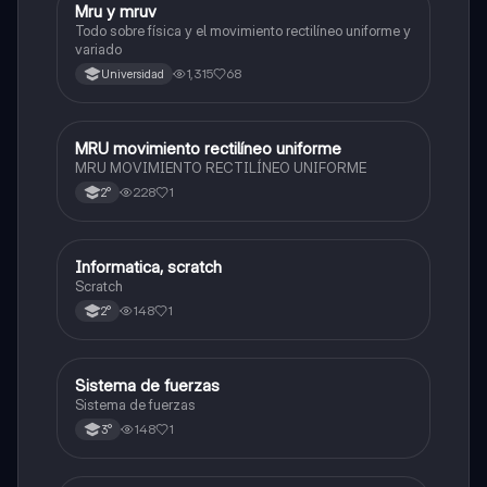
Mru y mruv
Física
Todo sobre física y el movimiento rectilíneo uniforme y
variado
1,315
68
Universidad
MRU movimiento rectilíneo uniforme
Física
MRU MOVIMIENTO RECTILÍNEO UNIFORME
228
1
2°
Informatica, scratch
Física
Scratch
148
1
2°
Sistema de fuerzas
Física
Sistema de fuerzas
148
1
3°