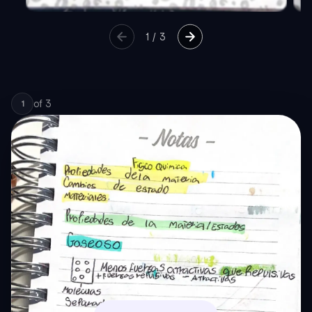
1
/
3
of
3
1