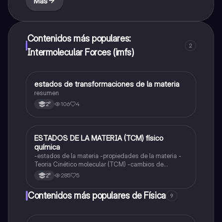
Más
Contenidos más populares:
2
Intermolecular Forces (imfs)
estados de transformaciones de la materia
Química
resumen
106
4
2°
ESTADOS DE LA MATERIA (TCM) físico
Física
química
-estados de la materia -propiedades de la materia -
Teoria Cinético molecular (TCM) -cambios de
estados (regresivos y progresivos)
285
5
2°
Contenidos más populares de Física
9