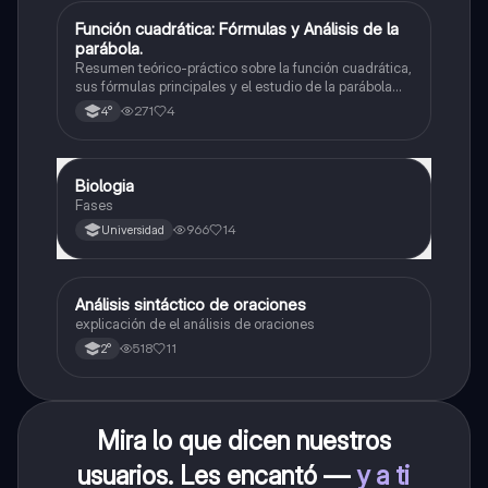
Función cuadrática: Fórmulas y Análisis de la
Matemáticas
parábola.
Resumen teórico-práctico sobre la función cuadrática,
sus fórmulas principales y el estudio de la parábola
como representación gráfica.Incluye desarrollo de la
271
4
4°
forma general, cálculo de raíces, vértice y elementos
fundamentales para su interpretación
Biologia
Biología
Fases
966
14
Universidad
Análisis sintáctico de oraciones
Lengua
explicación de el análisis de oraciones
518
11
2°
Mira lo que dicen nuestros
usuarios. Les encantó —
y a ti