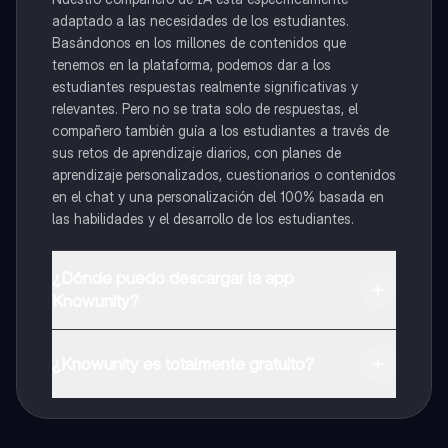
adaptado a las necesidades de los estudiantes.
Basándonos en los millones de contenidos que
tenemos en la plataforma, podemos dar a los
estudiantes respuestas realmente significativas y
relevantes. Pero no se trata solo de respuestas, el
compañero también guía a los estudiantes a través de
sus retos de aprendizaje diarios, con planes de
aprendizaje personalizados, cuestionarios o contenidos
en el chat y una personalización del 100% basada en
las habilidades y el desarrollo de los estudiantes.
¿Dónde puedo descargar la app
Knowunity?
Puedes descargar la app en Google Play Store y Apple
App Store.
¿Knowunity es totalmente gratuito?
¡Sí lo es! Tienes acceso totalmente gratuito a todo el
contenido de la app, puedes chatear con otros