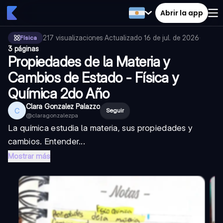
Abrir la app
217
visualizaciones
·
Actualizado
16 de jul. de 2026
·
Física
3 páginas
Propiedades de la Materia y
Cambios de Estado - Física y
Química 2do Año
Clara Gonzalez Palazzo
C
Seguir
@
claragonzalezpa
La química estudia la materia, sus propiedades y
cambios. Entender...
Mostrar más