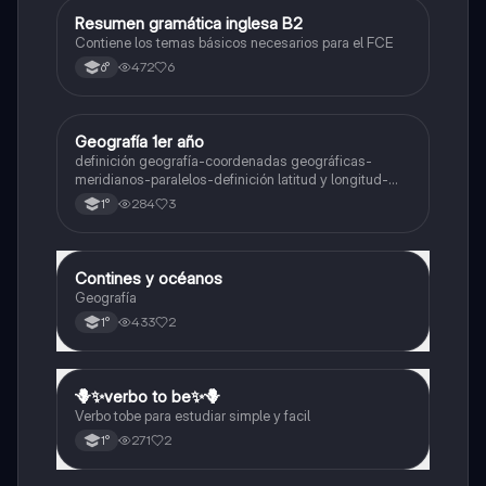
Resumen gramática inglesa B2
Inglés
Contiene los temas básicos necesarios para el FCE
472
6
6°
Geografía 1er año
Geografía
definición geografía-coordenadas geográficas-
meridianos-paralelos-definición latitud y longitud-
elementos del mapa-definición mapa-localización
284
3
1°
relativa y absoluta
Contines y océanos
Geografía
Geografía
433
2
1°
🪻✨️verbo to be✨️🪻
Inglés
Verbo tobe para estudiar simple y facil
271
2
1°