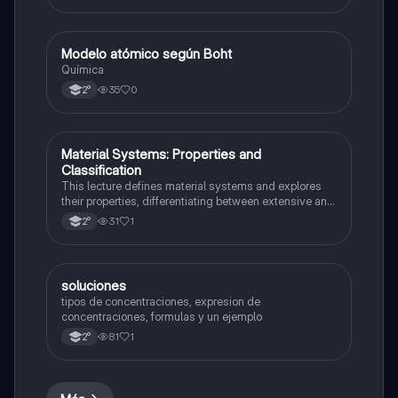
Modelo atómico según Boht
Química
Química
35
0
2°
Material Systems: Properties and
Química
Classification
This lecture defines material systems and explores
their properties, differentiating between extensive and
intensive properties.
31
1
2°
soluciones
Química
tipos de concentraciones, expresion de
concentraciones, formulas y un ejemplo
81
1
2°