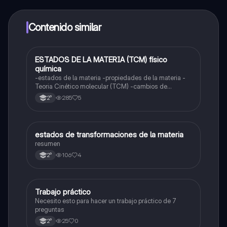
alumnos y recibir ayuda inmeditamente. Puedes ganar
dinero utilizando la aplicación, que te permitirá acceder
a determinadas funciones.
Contenido similar
ESTADOS DE LA MATERIA (TCM) físico
Física
química
-estados de la materia -propiedades de la materia -
Teoria Cinético molecular (TCM) -cambios de
estados (regresivos y progresivos)
285
5
2°
estados de transformaciones de la materia
Química
resumen
106
4
2°
Trabajo práctico
Física
Necesito esto para hacer un trabajo práctico de 7
preguntas
25
0
2°