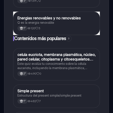
139
2
3°
Energias renovables y no renovables
Física
Q es la energia renovable
120
3
1°
Contenidos más populares
9
C
celula eucriota, membrana plasmática, núcleo,
Biología
pared celular, citoplasma y citoesqueletos.
nombre se las partes de la celula eucariota
Este quiz evalúa tu conocimiento sobre la célula
eucariota, incluyendo la membrana plasmática,
núcleo, pared celular, citoplasma y citoesqueleto.
490
0
2°
Simple present
Inglés
Estructura del present simple/simple present
482
7
1°