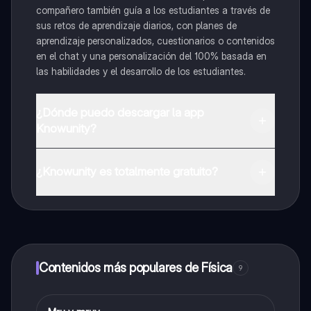
compañero también guía a los estudiantes a través de
sus retos de aprendizaje diarios, con planes de
aprendizaje personalizados, cuestionarios o contenidos
en el chat y una personalización del 100% basada en
las habilidades y el desarrollo de los estudiantes.
¿Dónde puedo descargar la app
Knowunity?
Puedes descargar la app en Google Play Store y Apple
App Store.
¿Knowunity es totalmente gratuito?
¡Sí lo es! Tienes acceso totalmente gratuito a todo el
contenido de la app, puedes chatear con otros
alumnos y recibir ayuda inmeditamente. Puedes ganar
dinero utilizando la aplicación, que te permitirá acceder
a determinadas funciones.
Contenidos más populares de Física
9