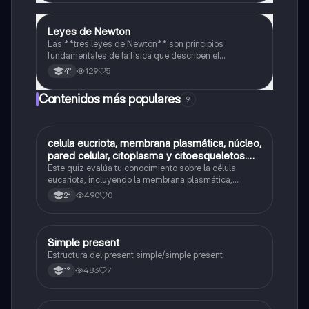
Leyes de Newton
Física
Las **tres leyes de Newton** son principios
fundamentales de la física que describen el
movimiento de los objetos. En resume:**
129
5
4°
Contenidos más populares
9
C
celula eucriota, membrana plasmática, núcleo,
Biología
pared celular, citoplasma y citoesqueletos.
nombre se las partes de la celula eucariota
Este quiz evalúa tu conocimiento sobre la célula
eucariota, incluyendo la membrana plasmática,
núcleo, pared celular, citoplasma y citoesqueleto.
490
0
2°
Simple present
Inglés
Estructura del present simple/simple present
483
7
1°