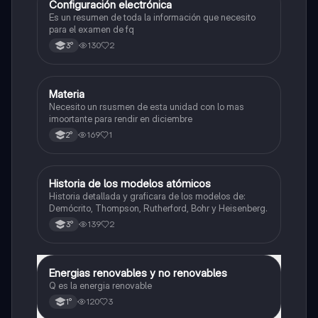
Configuración electrónica
Física
Es un resumen de toda la información que necesito
para el examen de fq
130
2
3°
Materia
Física
Necesito un rsusmen de esta unidad con lo mas
imoortante para rendir en diciembre
169
1
2°
Historia de los modelos atómicos
Física
Historia detallada y graficara de los modelos de:
Demócrito, Thompson, Rutherford, Bohr y Heisenberg.
139
2
3°
Energias renovables y no renovables
Física
Q es la energia renovable
120
3
1°