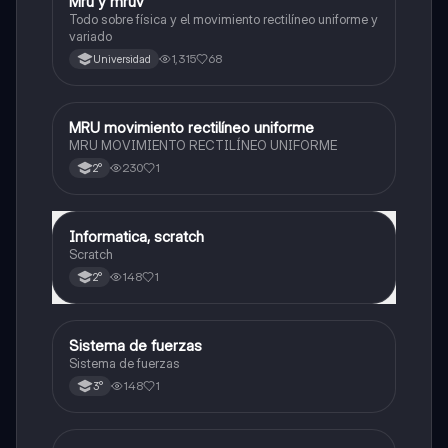
Mru y mruv
Física
Todo sobre física y el movimiento rectilíneo uniforme y
variado
1,315
68
Universidad
MRU movimiento rectilíneo uniforme
Física
MRU MOVIMIENTO RECTILÍNEO UNIFORME
230
1
2°
Informatica, scratch
Física
Scratch
148
1
2°
Sistema de fuerzas
Física
Sistema de fuerzas
148
1
3°