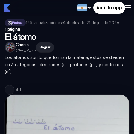
Abrir la app
125
visualizaciones
·
Actualizado
21 de jul. de 2026
·
Física
1 página
El átomo
Charlie
Seguir
@
leo_n1_fan
Los átomos son lo que forman la materia, estos se dividen
en 3 categorías: electrones (e-) protones (p+) y neutrones
(n⁰).
of
1
1