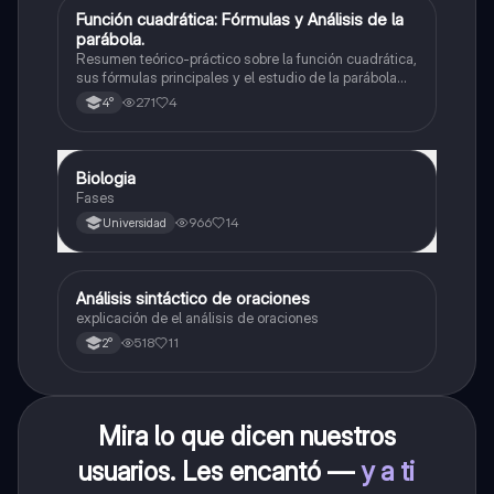
Función cuadrática: Fórmulas y Análisis de la
Matemáticas
parábola.
Resumen teórico-práctico sobre la función cuadrática,
sus fórmulas principales y el estudio de la parábola
como representación gráfica.Incluye desarrollo de la
271
4
4°
forma general, cálculo de raíces, vértice y elementos
fundamentales para su interpretación
Biologia
Biología
Fases
966
14
Universidad
Análisis sintáctico de oraciones
Lengua
explicación de el análisis de oraciones
518
11
2°
Mira lo que dicen nuestros
usuarios. Les encantó —
y a ti