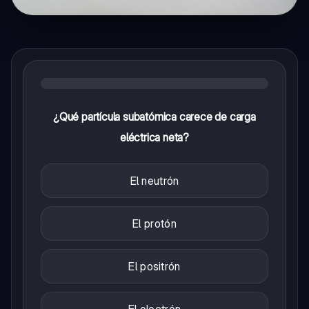
¿Qué partícula subatómica carece de carga
eléctrica neta?
El neutrón
El protón
El positrón
El electrón