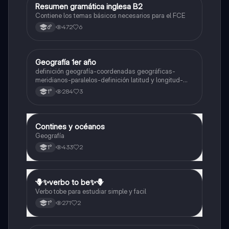
Resumen gramática inglesa B2
Inglés
Contiene los temas básicos necesarios para el FCE
472
6
6°
Geografía 1er año
Geografía
definición geografía-coordenadas geográficas-
meridianos-paralelos-definición latitud y longitud-
elementos del mapa-definición mapa-localización
284
3
1°
relativa y absoluta
Contines y océanos
Geografía
Geografía
433
2
1°
🪻✨️verbo to be✨️🪻
Inglés
Verbo tobe para estudiar simple y facil
271
2
1°