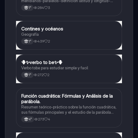
meridianos-paralelos-definición latitud y longitud-
elementos del mapa-definición mapa-localización
284
3
1°
relativa y absoluta
Contines y océanos
Geografía
Geografía
439
2
1°
🪻✨️verbo to be✨️🪻
Inglés
Verbo tobe para estudiar simple y facil
272
2
1°
Función cuadrática: Fórmulas y Análisis de la
Matemáticas
parábola.
Resumen teórico-práctico sobre la función cuadrática,
sus fórmulas principales y el estudio de la parábola
como representación gráfica.Incluye desarrollo de la
273
4
4°
forma general, cálculo de raíces, vértice y elementos
fundamentales para su interpretación