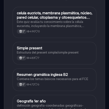
C
celula eucriota, membrana plasmática, núcleo,
Biología
pared celular, citoplasma y citoesqueletos.
nombre se las partes de la celula eucariota
Este quiz evalúa tu conocimiento sobre la célula
eucariota, incluyendo la membrana plasmática,
núcleo, pared celular, citoplasma y citoesqueleto.
490
0
2°
Simple present
Inglés
Estructura del present simple/simple present
483
7
1°
Resumen gramática inglesa B2
Inglés
Contiene los temas básicos necesarios para el FCE
472
6
6°
Geografía 1er año
Geografía
definición geografía-coordenadas geográficas-