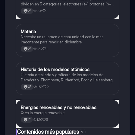
dividen en 3 categorías: electrones (e-) protones (p+)
y neutrones (n⁰).
125
1
2°
Materia
Física
Necesito un rsusmen de esta unidad con lo mas
imoortante para rendir en diciembre
169
1
2°
Historia de los modelos atómicos
Física
Historia detallada y graficara de los modelos de:
Demócrito, Thompson, Rutherford, Bohr y Heisenberg.
139
2
3°
Energias renovables y no renovables
Física
Q es la energia renovable
120
3
1°
Contenidos más populares
9