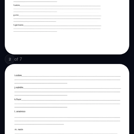
of
7
2