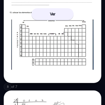
Ver
of
7
3