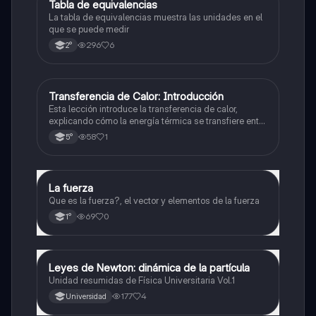
Tabla de equivalencias
Física
La tabla de equivalencias muestra las unidades en el
que se puede medir
296
6
2°
Transferencia de Calor: Introducción
Física
Esta lección introduce la transferencia de calor,
explicando cómo la energía térmica se transfiere entre
objetos a través de conducción, convección y
58
1
5°
radiación.
La fuerza
Física
Que es la fuerza?, el vector y elementos de la fuerza
69
0
1°
Leyes de Newton: dinámica de la partícula
Física
Unidad resumidas de Física Universitaria Vol.1
177
4
Universidad