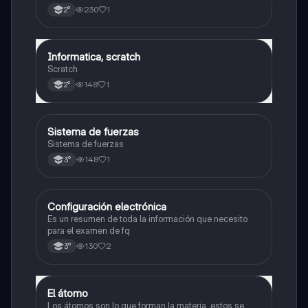
230
1
2°
Informatica, scratch
Física
Scratch
148
1
2°
Sistema de fuerzas
Física
Sistema de fuerzas
148
1
3°
Configuración electrónica
Física
Es un resumen de toda la información que necesito
para el examen de fq
130
2
3°
El átomo
Física
Los átomos son lo que forman la materia, estos se