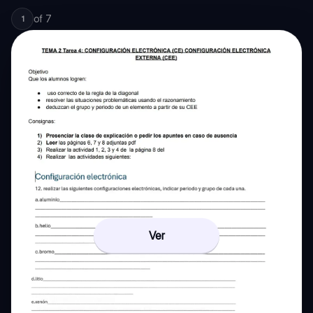
of
7
1
Ver