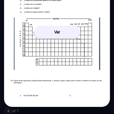
Ver
of
7
6