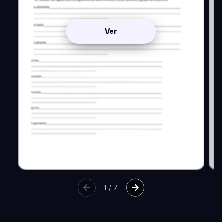
Ver
1
/
7