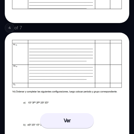
of
7
4
Ver