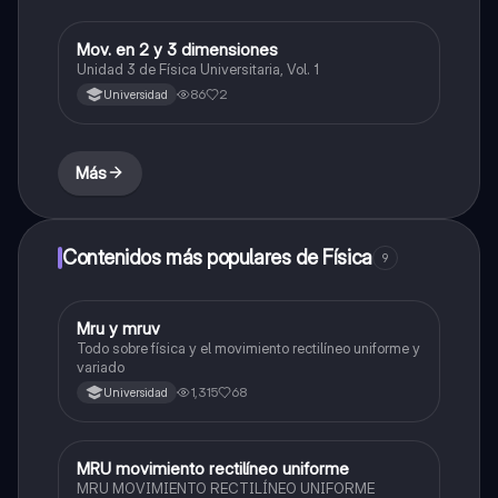
Mov. en 2 y 3 dimensiones
Física
Unidad 3 de Física Universitaria, Vol. 1
86
2
Universidad
Más
Contenidos más populares de Física
9
Mru y mruv
Física
Todo sobre física y el movimiento rectilíneo uniforme y
variado
1,315
68
Universidad
MRU movimiento rectilíneo uniforme
Física
MRU MOVIMIENTO RECTILÍNEO UNIFORME