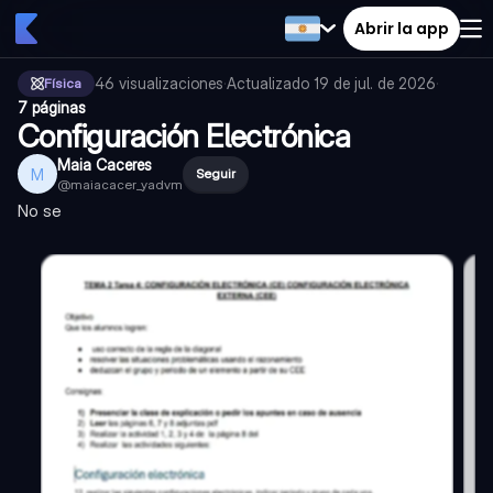
Abrir la app
46
visualizaciones
·
Actualizado
19 de jul. de 2026
·
Física
7 páginas
Configuración Electrónica
Maia Caceres
M
Seguir
@
maiacacer_yadvm
No se