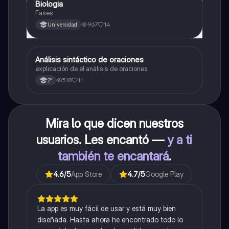
Biologia
Biología
Fases
967
14
Universidad
Análisis sintáctico de oraciones
Lengua
explicación de el análisis de oraciones
518
11
2°
Mira lo que dicen nuestros
usuarios. Les encantó —
y a ti
también te encantará
.
4.6
/5
App Store
4.7
/5
Google Play
La app es muy fácil de usar y está muy bien
diseñada. Hasta ahora he encontrado todo lo