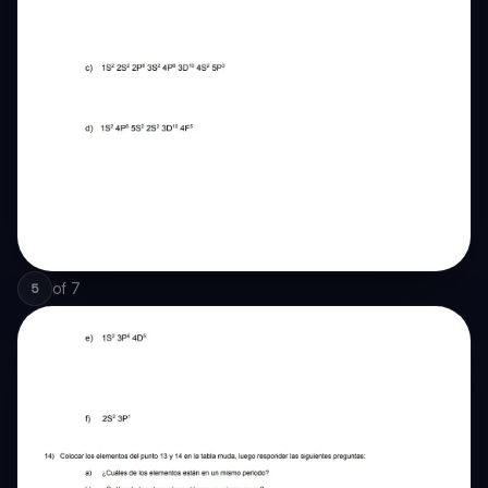
of
7
5