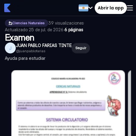
Abrir la app
39
visualizaciones
·
Ciencias Naturales
Actualizado
25 de jul. de 2026
·
6 páginas
Examen
JUAN PABLO FARIAS TINTE
J
Seguir
@
juanpablofarias
Ayuda para estudiar