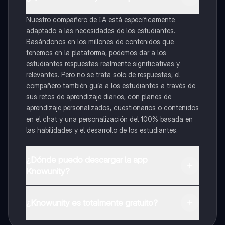
Nuestro compañero de IA está específicamente
adaptado a las necesidades de los estudiantes.
Basándonos en los millones de contenidos que
tenemos en la plataforma, podemos dar a los
estudiantes respuestas realmente significativas y
relevantes. Pero no se trata solo de respuestas, el
compañero también guía a los estudiantes a través de
sus retos de aprendizaje diarios, con planes de
aprendizaje personalizados, cuestionarios o contenidos
en el chat y una personalización del 100% basada en
las habilidades y el desarrollo de los estudiantes.
¿Dónde puedo descargar la app
Knowunity?
Puedes descargar la app en Google Play Store y Apple
App Store.
¿Knowunity es totalmente gratuito?