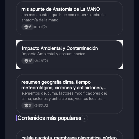
mis apunte de Anatomía de La MANO
Ciencias Naturales
son mis apuntes que hice con esfuerzo sobre la
anatomía de la mano.
89
1
1°
Impacto Ambiental y Contaminación
Ciencias Naturales
Impacto Ambiental y contaminacion
48
1
5°
resumen geografía clima, tiempo
Biología
meteorológico, ciclones y anticiclones,
vientos locales
elementos del clima, factores modificadores del
clima, ciclones y anticiclones, vientos locales,
diagonal árida, fenómenos meteorológicos,
85
2
3°
meteorología,climatología,servicio meteorologico
nacional tipos de climas, régimen pluvial atlántico y
Contenidos más populares
9
pacífico
C
celula eucriota, membrana plasmática, núcleo,
Biología