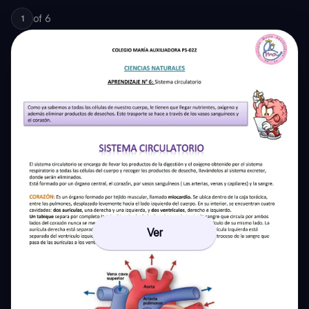
of
6
1
Ver