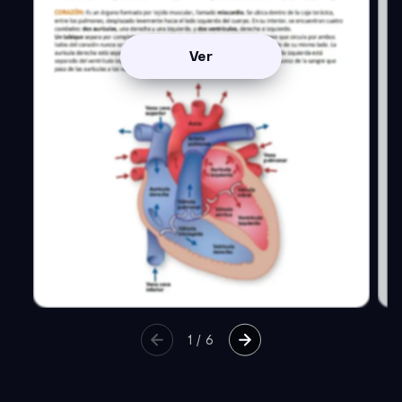
Ver
1
/
6