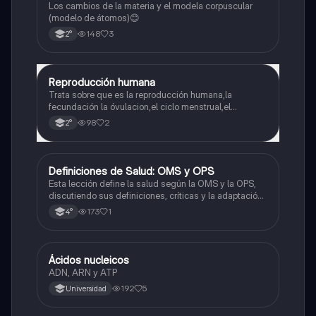
Los cambios de la materia y el modela corpuscular
(modelo de átomos)😊
148
3
2°
Reproducción humana
Ciencias Naturales
Trata sobre que es la reproducción humana,la
fecundación la óvulacion,el ciclo menstrual,el
embarazo y sus características,parto y los aparatos q
98
2
2°
lo componen
Definiciones de Salud: OMS y OPS
Ciencias Naturales
Esta lección define la salud según la OMS y la OPS,
discutiendo sus definiciones, críticas y la adaptación
diferenciada.
173
1
4°
Ácidos nucleicos
Biología
ADN, ARN y ATP
192
5
Universidad