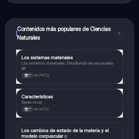
¡Sí lo es! Tienes acceso totalmente gratuito a todo el
contenido de la app, puedes chatear con otros
alumnos y recibir ayuda inmeditamente. Puedes ganar
dinero utilizando la aplicación, que te permitirá acceder
a determinadas funciones.
Contenidos más populares de Ciencias
9
Naturales
Los sistemas materiales
Ciencias Naturales
Los sistemas materiales. Estudiando de una prueba.
😄
179
2
1°
Características
Ciencias Naturales
Seres vivos
116
2
1°
Los cambios de estado de la materia y el
Ciencias Naturales
modelo corpuscular☺️