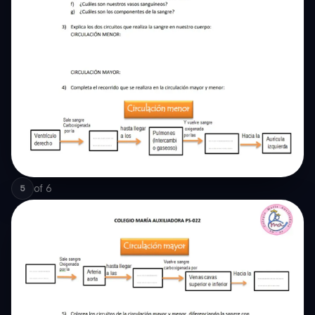
of
6
5