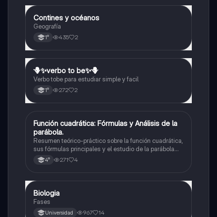
Contines y océanos
Geografía
Geografía
435
2
1°
🪻✨️verbo to be✨️🪻
Inglés
Verbo tobe para estudiar simple y facil
272
2
1°
Función cuadrática: Fórmulas y Análisis de la
Matemáticas
parábola.
Resumen teórico-práctico sobre la función cuadrática,
sus fórmulas principales y el estudio de la parábola
como representación gráfica.Incluye desarrollo de la
271
4
4°
forma general, cálculo de raíces, vértice y elementos
fundamentales para su interpretación
Biologia
Biología
Fases
967
14
Universidad