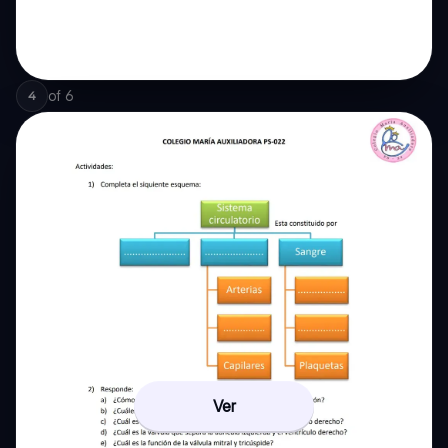
of
6
4
Ver