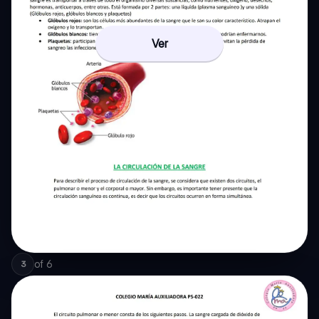
Ver
of
6
3