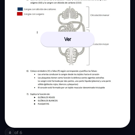
Ver
of
6
6