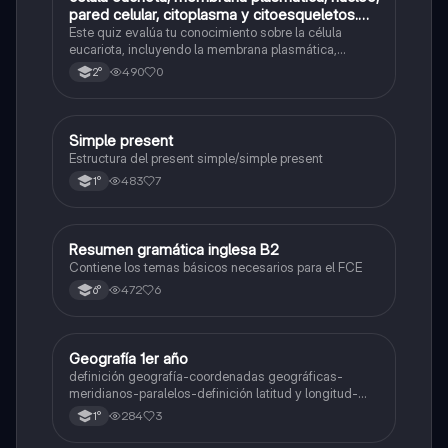
pared celular, citoplasma y citoesqueletos.
nombre se las partes de la celula eucariota
Este quiz evalúa tu conocimiento sobre la célula
eucariota, incluyendo la membrana plasmática,
núcleo, pared celular, citoplasma y citoesqueleto.
490
0
2°
Simple present
Inglés
Estructura del present simple/simple present
483
7
1°
Resumen gramática inglesa B2
Inglés
Contiene los temas básicos necesarios para el FCE
472
6
6°
Geografía 1er año
Geografía
definición geografía-coordenadas geográficas-
meridianos-paralelos-definición latitud y longitud-
elementos del mapa-definición mapa-localización
284
3
1°
relativa y absoluta