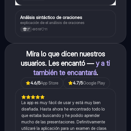
Análisis sintáctico de oraciones
Lengua
explicación de el análisis de oraciones
518
11
2°
Mira lo que dicen nuestros
usuarios. Les encantó —
y a ti
también te encantará
.
4.6
/5
App Store
4.7
/5
Google Play
La app es muy fácil de usar y está muy bien
diseñada. Hasta ahora he encontrado todo lo
que estaba buscando y he podido aprender
mucho de las presentaciones. Definitivamente
utilizaré la aplicación para un examen de clase.