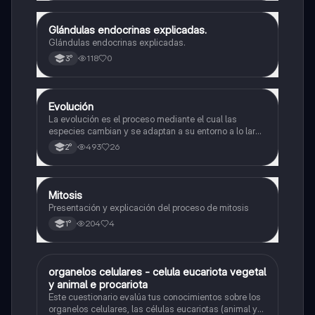
Glándulas endocrinas explicadas.
Biología
Glándulas endocrinas explicadas.
118
0
3°
Evolución
Biología
La evolución es el proceso mediante el cual las
especies cambian y se adaptan a su entorno a lo largo
del tiempo.
493
26
2°
Mitosis
Biología
Presentación y explicación del proceso de mitosis
204
4
1°
O
organelos celulares - celula eucariota vegetal
Biología
y animal e procariota
Este cuestionario evalúa tus conocimientos sobre los
organelos celulares, las células eucariotas (animal y