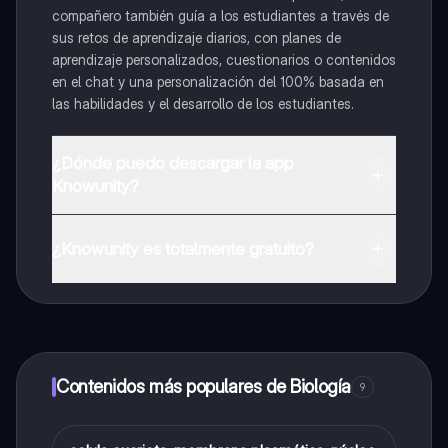
compañero también guía a los estudiantes a través de
sus retos de aprendizaje diarios, con planes de
aprendizaje personalizados, cuestionarios o contenidos
en el chat y una personalización del 100% basada en
las habilidades y el desarrollo de los estudiantes.
¿Dónde puedo descargar la app
Knowunity?
Puedes descargar la app en Google Play Store y Apple
App Store.
¿Knowunity es totalmente gratuito?
¡Sí lo es! Tienes acceso totalmente gratuito a todo el
contenido de la app, puedes chatear con otros
alumnos y recibir ayuda inmeditamente. Puedes ganar
dinero utilizando la aplicación, que te permitirá acceder
a determinadas funciones.
Contenidos más populares de Biología
9