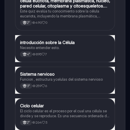
C
celula eucriota, membrana plasmática, núcleo,
Biología
pared celular, citoplasma y citoesqueletos.
nombre se las partes de la celula eucariota
Este quiz evalúa tu conocimiento sobre la célula
eucariota, incluyendo la membrana plasmática,
núcleo, pared celular, citoplasma y citoesqueleto.
490
0
2°
introducción sobre la Célula
Biología
Necesito entender esto.
895
7
4°
Sistema nervioso
Biología
Funcion , estructura ycelulas del sistema nervioso
259
6
3°
Ciclo celular
Biología
El ciclo celular es el proceso por el cual una célula se
divide y se reproduce. Es una secuencia ordenada de
eventos que permiten la replicación del material
264
3
2°
genético y la formación de dos células hijas idénticas