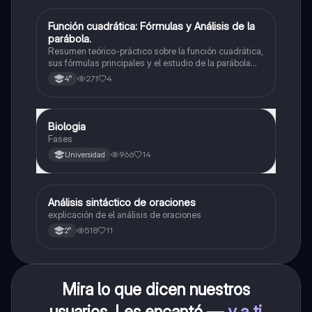
Función cuadrática: Fórmulas y Análisis de la
Matemáticas
parábola.
Resumen teórico-práctico sobre la función cuadrática,
sus fórmulas principales y el estudio de la parábola
como representación gráfica.Incluye desarrollo de la
271
4
4°
forma general, cálculo de raíces, vértice y elementos
fundamentales para su interpretación
Biologia
Biología
Fases
966
14
Universidad
Análisis sintáctico de oraciones
Lengua
explicación de el análisis de oraciones
518
11
2°
Mira lo que dicen nuestros
usuarios. Les encantó —
y a ti