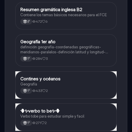
Resumen gramática inglesa B2
Inglés
Contiene los temas básicos necesarios para el FCE
472
6
6°
Geografía 1er año
Geografía
definición geografía-coordenadas geográficas-
meridianos-paralelos-definición latitud y longitud-
elementos del mapa-definición mapa-localización
284
3
1°
relativa y absoluta
Contines y océanos
Geografía
Geografía
433
2
1°
🪻✨️verbo to be✨️🪻
Inglés
Verbo tobe para estudiar simple y facil
271
2
1°