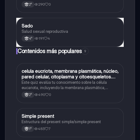
vegetal) y las células procariotas.
290
0
2°
Sado
Biología
Salud sexual reproductiva
191
4
4°
Contenidos más populares
9
C
celula eucriota, membrana plasmática, núcleo,
Biología
pared celular, citoplasma y citoesqueletos.
nombre se las partes de la celula eucariota
Este quiz evalúa tu conocimiento sobre la célula
eucariota, incluyendo la membrana plasmática,
núcleo, pared celular, citoplasma y citoesqueleto.
490
0
2°
Simple present
Inglés
Estructura del present simple/simple present
483
7
1°