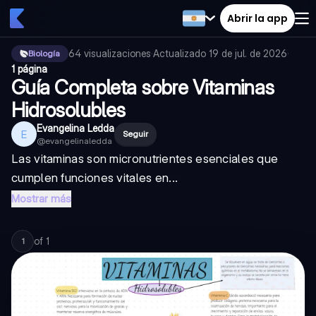
Abrir la app
64
visualizaciones
·
Actualizado
19 de jul. de 2026
·
Biología
1 página
Guía Completa sobre Vitaminas
Hidrosolubles
Evangelina Ledda
E
Seguir
@
evangelinaledda
Las vitaminas son micronutrientes esenciales que
cumplen funciones vitales en...
Mostrar más
of
1
1