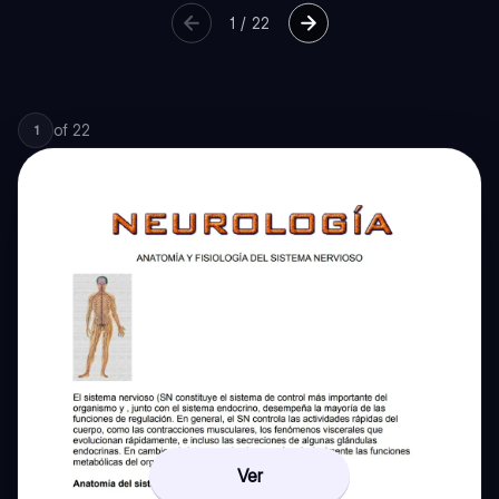
1
/
22
of
22
1
Ver