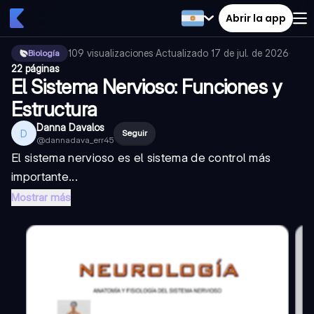
Abrir la app
109
visualizaciones
·
Actualizado
17 de jul. de 2026
·
Biología
22 páginas
El Sistema Nervioso: Funciones y
Estructura
Danna Davalos
D
Seguir
@
dannadava_err45
El sistema nervioso es el sistema de control más
importante...
Mostrar más