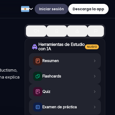
Iniciar sesión
Descarga la app
1
Herramientas de Estudio
NUEVO
con IA
Resumen
ductismo,
Flashcards
na explica
Quiz
Examen de práctica