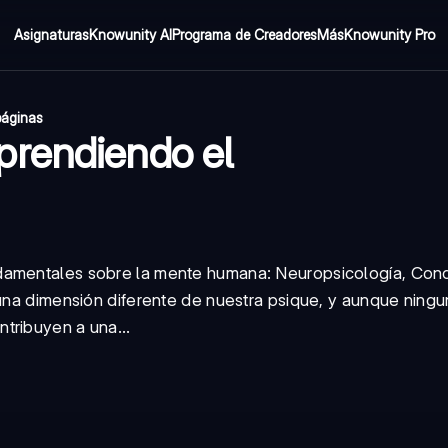
Asignaturas
Knowunity AI
Programa de Creadores
Más
Knowunity Pro
páginas
prendiendo el
ndamentales sobre la mente humana: Neuropsicología, Con
 una dimensión diferente de nuestra psique, y aunque ningu
tribuyen a una...