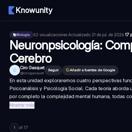
Knowunity
62
visualizaciones
·
Actualizado
21 de jul. de 2026
·
17 
Biología
Neuronpsicología: Com
Cerebro
Ciro Gasquet
C
Seguir
Añadir a fuentes de Google
@
cirogasquet
En esta unidad exploraremos cuatro perspectivas fu
Psicoanálisis y Psicología Social. Cada teoría aborda
por completo la complejidad mental humana, todas con
Mostrar más
of
17
1