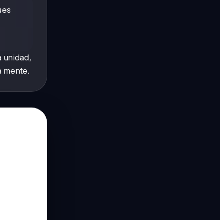
ues
a unidad,
a mente.