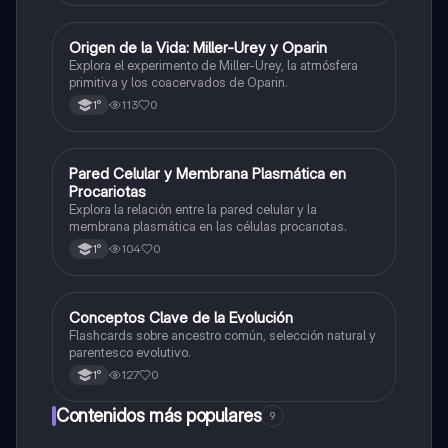
O
Origen de la Vida: Miller-Urey y Oparin
Biología
Explora el experimento de Miller-Urey, la atmósfera
primitiva y los coacervados de Oparin.
113
0
1°
P
Pared Celular y Membrana Plasmática en
Biología
Procariotas
Explora la relación entre la pared celular y la
membrana plasmática en las células procariotas.
104
0
1°
C
Conceptos Clave de la Evolución
Biología
Flashcards sobre ancestro común, selección natural y
parentesco evolutivo.
127
0
1°
Contenidos más populares
9