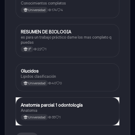
Conocimientos completos
174
4
Universidad
RESUMEN DE BIOLOGIA
Biología
es para un trabajo práctico dame los mas completo q
puedas
22
1
3°
Glucidos
Biología
Lipidos clasificación
40
0
Universidad
Anatomia parcial 1 odontología
Biología
Anatomia
35
1
Universidad