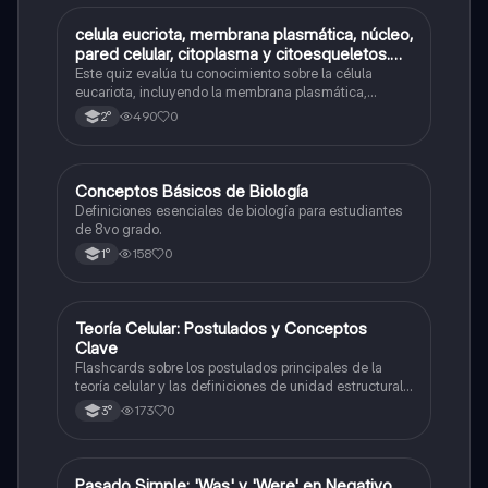
C
celula eucriota, membrana plasmática, núcleo,
Biología
pared celular, citoplasma y citoesqueletos.
nombre se las partes de la celula eucariota
Este quiz evalúa tu conocimiento sobre la célula
eucariota, incluyendo la membrana plasmática,
núcleo, pared celular, citoplasma y citoesqueleto.
490
0
2°
C
Conceptos Básicos de Biología
Biología
Definiciones esenciales de biología para estudiantes
de 8vo grado.
158
0
1°
T
Teoría Celular: Postulados y Conceptos
Biología
Clave
Flashcards sobre los postulados principales de la
teoría celular y las definiciones de unidad estructural
y funcional.
173
0
3°
Pasado Simple: 'Was' y 'Were' en Negativo
Inglés