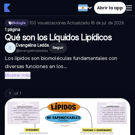
Abrir la app
100
visualizaciones
·
Actualizado
18 de jul. de 2026
·
Biología
1 página
Qué son los Líquidos Lipídicos
Evangelina Ledda
E
Seguir
@
evangelinaledda
Los lípidos son biomoléculas fundamentales con
diversas funciones en los...
Mostrar más
of
1
1