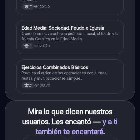
120
0
1°
E
Edad Media: Sociedad, Feudo e Iglesia
Historia
Conceptos clave sobre la pirámide social, el feudo y la
Iglesia Católica en la Edad Media.
120
0
1°
E
Ejercicios Combinados Básicos
Matemáticas
Practicá el orden de las operaciones con sumas,
restas y multiplicaciones simples.
108
0
2°
Mira lo que dicen nuestros
usuarios. Les encantó —
y a ti
también te encantará
.