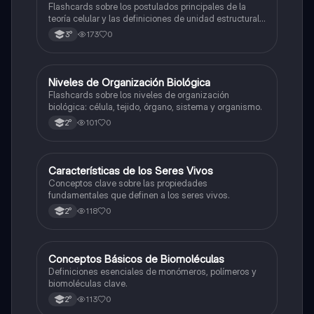
Flashcards sobre los postulados principales de la
teoría celular y las definiciones de unidad estructural
y funcional.
173
0
3°
N
Niveles de Organización Biológica
Biología
Flashcards sobre los niveles de organización
biológica: célula, tejido, órgano, sistema y organismo.
101
0
2°
C
Características de los Seres Vivos
Biología
Conceptos clave sobre las propiedades
fundamentales que definen a los seres vivos.
118
0
2°
C
Conceptos Básicos de Biomoléculas
Biología
Definiciones esenciales de monómeros, polímeros y
biomoléculas clave.
113
0
2°