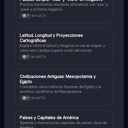
P
Practica transformar oraciones afirmativas con 'was' y
'were' a su forma negativa.
146
0
2°
L
Latitud, Longitud y Proyecciones
Geografía
Cartográficas
Explora cómo la latitud y longitud se ven en mapas y
cómo esto cambia nuestra visión del mundo.
235
0
1°
C
Civilizaciones Antiguas: Mesopotamia y
Historia
Egipto
Conceptos clave sobre los faraones de Egipto y la
escritura cuneiforme de Mesopotamia.
153
0
2°
P
Países y Capitales de América
Geografía
Aprende y memoriza las capitales de países clave de
América.