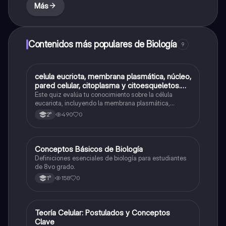
Más
Contenidos más populares de Biología
9
C
celula eucriota, membrana plasmática, núcleo,
Biología
pared celular, citoplasma y citoesqueletos.
nombre se las partes de la celula eucariota
Este quiz evalúa tu conocimiento sobre la célula
eucariota, incluyendo la membrana plasmática,
núcleo, pared celular, citoplasma y citoesqueleto.
490
0
2°
C
Conceptos Básicos de Biología
Biología
Definiciones esenciales de biología para estudiantes
de 8vo grado.
158
0
1°
T
Teoría Celular: Postulados y Conceptos
Biología
Clave