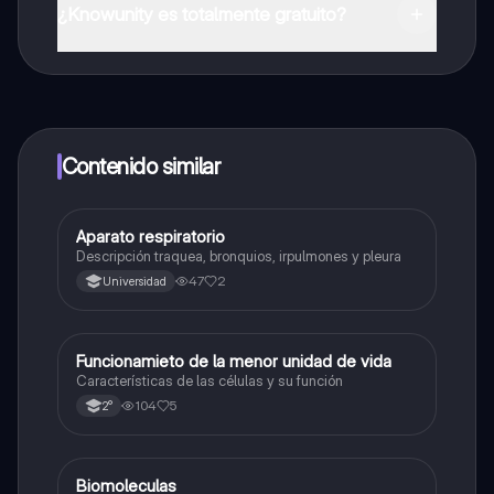
App Store.
¿Knowunity es totalmente gratuito?
¡Sí lo es! Tienes acceso totalmente gratuito a todo el
contenido de la app, puedes chatear con otros
alumnos y recibir ayuda inmeditamente. Puedes ganar
dinero utilizando la aplicación, que te permitirá acceder
a determinadas funciones.
Contenido similar
Aparato respiratorio
Biología
Descripción traquea, bronquios, irpulmones y pleura
47
2
Universidad
Funcionamieto de la menor unidad de vida
Biología
Características de las células y su función
104
5
2°
Biomoleculas
Biología