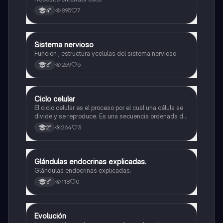
895
7
4°
Sistema nervioso
Biología
Funcion , estructura ycelulas del sistema nervioso
259
6
3°
Ciclo celular
Biología
El ciclo celular es el proceso por el cual una célula se
divide y se reproduce. Es una secuencia ordenada de
eventos que permiten la replicación del material
264
3
2°
genético y la formación de dos células hijas idénticas
Glándulas endocrinas explicadas.
Biología
Glándulas endocrinas explicadas.
118
0
3°
Evolución
Biología