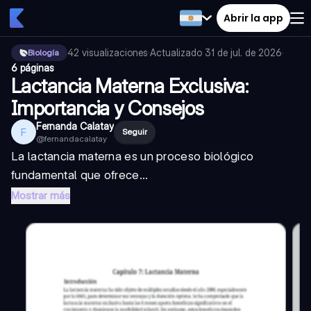
Abrir la app
42
visualizaciones
·
Actualizado
31 de jul. de 2026
·
Biología
6 páginas
Lactancia Materna Exclusiva:
Importancia y Consejos
Fernanda Calatay
F
Seguir
@
fernandacalatay
La lactancia materna es un proceso biológico
fundamental que ofrece...
Mostrar más