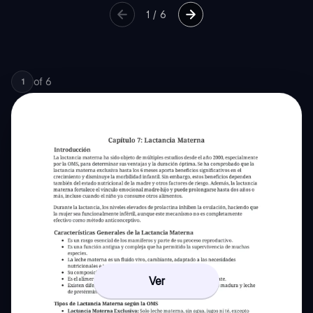
1
/
6
of
6
1
Ver