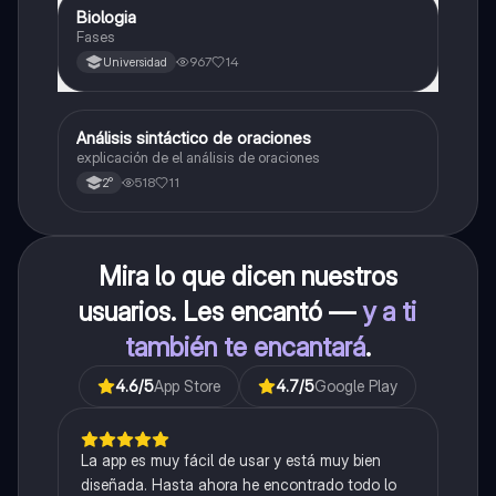
Biologia
Biología
Fases
967
14
Universidad
Análisis sintáctico de oraciones
Lengua
explicación de el análisis de oraciones
518
11
2°
Mira lo que dicen nuestros
usuarios. Les encantó —
y a ti
también te encantará
.
4.6
/5
App Store
4.7
/5
Google Play
La app es muy fácil de usar y está muy bien
diseñada. Hasta ahora he encontrado todo lo