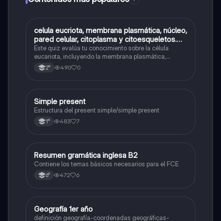
C
celula eucriota, membrana plasmática, núcleo,
Biología
pared celular, citoplasma y citoesqueletos.
nombre se las partes de la celula eucariota
Este quiz evalúa tu conocimiento sobre la célula
eucariota, incluyendo la membrana plasmática,
núcleo, pared celular, citoplasma y citoesqueleto.
490
0
2°
Simple present
Inglés
Estructura del present simple/simple present
483
7
1°
Resumen gramática inglesa B2
Inglés
Contiene los temas básicos necesarios para el FCE
472
6
6°
Geografía 1er año
Geografía
definición geografía-coordenadas geográficas-