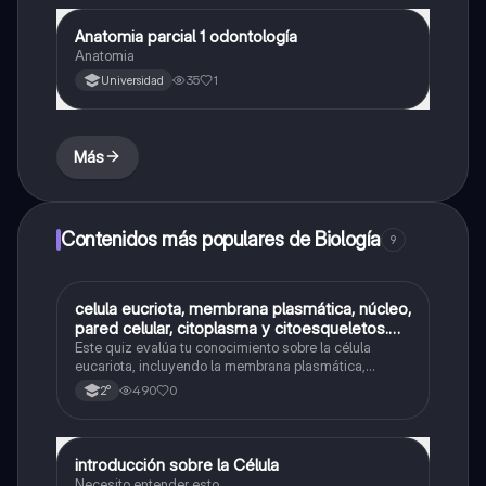
Anatomia parcial 1 odontología
Biología
Anatomia
35
1
Universidad
Más
Contenidos más populares de Biología
9
C
celula eucriota, membrana plasmática, núcleo,
Biología
pared celular, citoplasma y citoesqueletos.
nombre se las partes de la celula eucariota
Este quiz evalúa tu conocimiento sobre la célula
eucariota, incluyendo la membrana plasmática,
núcleo, pared celular, citoplasma y citoesqueleto.
490
0
2°
introducción sobre la Célula
Biología
Necesito entender esto.