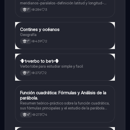
meridianos-paralelos-definición latitud y longitud-
elementos del mapa-definición mapa-localización
284
3
1°
relativa y absoluta
Contines y océanos
Geografía
Geografía
439
2
1°
🪻✨️verbo to be✨️🪻
Inglés
Verbo tobe para estudiar simple y facil
272
2
1°
Función cuadrática: Fórmulas y Análisis de la
Matemáticas
parábola.
Resumen teórico-práctico sobre la función cuadrática,
sus fórmulas principales y el estudio de la parábola
como representación gráfica.Incluye desarrollo de la
273
4
4°
forma general, cálculo de raíces, vértice y elementos
fundamentales para su interpretación