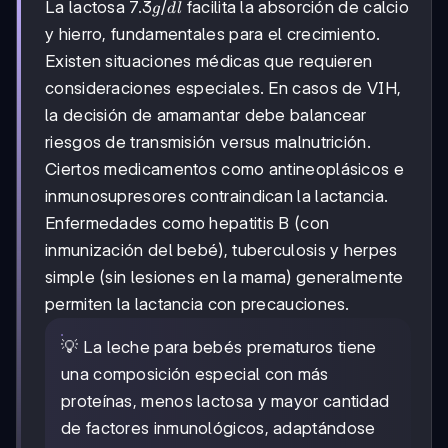
7.3
7.3
/
La lactosa
facilita la absorción de calcio
g
d
l
g/dl
y hierro, fundamentales para el crecimiento.
Existen situaciones médicas que requieren
consideraciones especiales. En casos de VIH,
la decisión de amamantar debe balancear
riesgos de transmisión versus malnutrición.
Ciertos medicamentos como antineoplásicos e
inmunosupresores contraindican la lactancia.
Enfermedades como hepatitis B (con
inmunización del bebé), tuberculosis y herpes
simple (sin lesiones en la mama) generalmente
permiten la lactancia con precauciones.
💡 La leche para bebés prematuros tiene
una composición especial con más
proteínas, menos lactosa y mayor cantidad
de factores inmunológicos, adaptándose