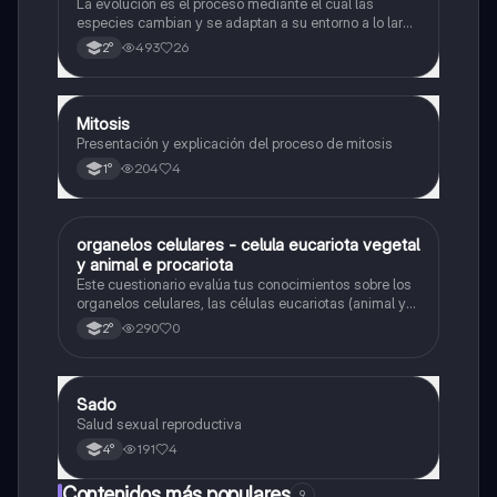
La evolución es el proceso mediante el cual las
especies cambian y se adaptan a su entorno a lo largo
del tiempo.
493
26
2°
Mitosis
Biología
Presentación y explicación del proceso de mitosis
204
4
1°
O
organelos celulares - celula eucariota vegetal
Biología
y animal e procariota
Este cuestionario evalúa tus conocimientos sobre los
organelos celulares, las células eucariotas (animal y
vegetal) y las células procariotas.
290
0
2°
Sado
Biología
Salud sexual reproductiva
191
4
4°
Contenidos más populares
9