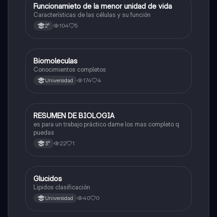
Funcionamieto de la menor unidad de vida
Biología
Características de las células y su función
104
5
2°
Biomoleculas
Biología
Conocimientos completos
174
4
Universidad
RESUMEN DE BIOLOGIA
Biología
es para un trabajo práctico dame los mas completo q
puedas
22
1
3°
Glucidos
Biología
Lipidos clasificación
40
0
Universidad