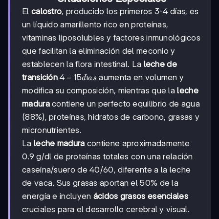
El
calostro
, producido los primeros 3-4 días, es
un líquido amarillento rico en proteínas,
vitaminas liposolubles y factores inmunológicos
que facilitan la eliminación del meconio y
establecen la flora intestinal. La
leche de
4-
4
−
15
ˊ
ı
transición
aumenta en volumen y
d
a
s
15
modifica su composición, mientras que la
leche
días
madura
contiene un perfecto equilibrio de agua
(88%), proteínas, hidratos de carbono, grasas y
micronutrientes.
La
leche madura
contiene aproximadamente
0.9 g/dl de proteínas totales con una relación
caseína/suero de 40/60, diferente a la leche
de vaca. Sus grasas aportan el 50% de la
energía e incluyen
ácidos grasos esenciales
cruciales para el desarrollo cerebral y visual.