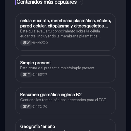
Contenidos más populares
9
C
celula eucriota, membrana plasmática, núcleo,
Biología
pared celular, citoplasma y citoesqueletos.
nombre se las partes de la celula eucariota
Este quiz evalúa tu conocimiento sobre la célula
eucariota, incluyendo la membrana plasmática,
núcleo, pared celular, citoplasma y citoesqueleto.
490
0
2°
Simple present
Inglés
Estructura del present simple/simple present
483
7
1°
Resumen gramática inglesa B2
Inglés
Contiene los temas básicos necesarios para el FCE
472
6
6°
Geografía 1er año
Geografía