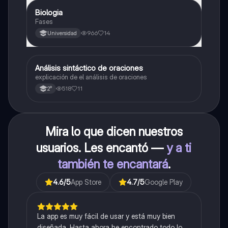
Biologia
Biología
Fases
966
14
Universidad
Análisis sintáctico de oraciones
Lengua
explicación de el análisis de oraciones
518
11
2°
Mira lo que dicen nuestros
usuarios. Les encantó —
y a ti
también te encantará
.
4.6
/5
App Store
4.7
/5
Google Play
La app es muy fácil de usar y está muy bien
diseñada. Hasta ahora he encontrado todo lo