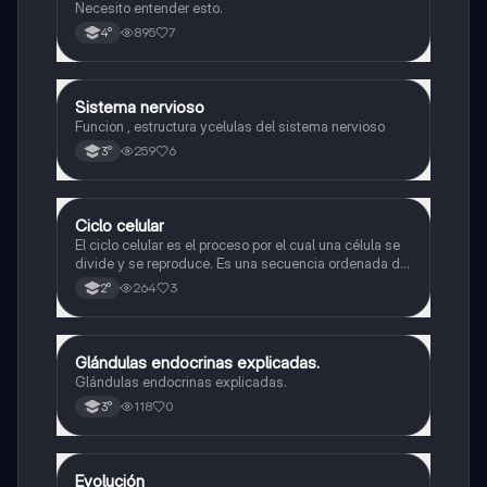
Necesito entender esto.
895
7
4°
Sistema nervioso
Biología
Funcion , estructura ycelulas del sistema nervioso
259
6
3°
Ciclo celular
Biología
El ciclo celular es el proceso por el cual una célula se
divide y se reproduce. Es una secuencia ordenada de
eventos que permiten la replicación del material
264
3
2°
genético y la formación de dos células hijas idénticas
Glándulas endocrinas explicadas.
Biología
Glándulas endocrinas explicadas.
118
0
3°
Evolución
Biología