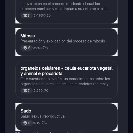
La evolución es el proceso mediante el cual las
especies cambian y se adaptan a su entorno a lo largo
del tiempo.
493
26
2°
Mitosis
Biología
Presentación y explicación del proceso de mitosis
204
4
1°
O
organelos celulares - celula eucariota vegetal
Biología
y animal e procariota
Este cuestionario evalúa tus conocimientos sobre los
organelos celulares, las células eucariotas (animal y
vegetal) y las células procariotas.
290
0
2°
Sado
Biología
Salud sexual reproductiva
191
4
4°