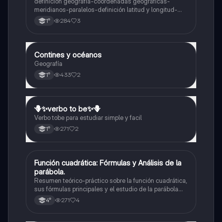
definición geografía-coordenadas geográficas-
meridianos-paralelos-definición latitud y longitud-
elementos del mapa-definición mapa-localización
284
3
1°
relativa y absoluta
Contines y océanos
Geografía
Geografía
433
2
1°
🪻✨️verbo to be✨️🪻
Inglés
Verbo tobe para estudiar simple y facil
271
2
1°
Función cuadrática: Fórmulas y Análisis de la
Matemáticas
parábola.
Resumen teórico-práctico sobre la función cuadrática,
sus fórmulas principales y el estudio de la parábola
como representación gráfica.Incluye desarrollo de la
271
4
4°
forma general, cálculo de raíces, vértice y elementos
fundamentales para su interpretación