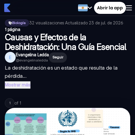
Abrir la app
32
visualizaciones
·
Actualizado
23 de jul. de 2026
·
Biología
1 página
Causas y Efectos de la
Deshidratación: Una Guía Esencial
Evangelina Ledda
E
Seguir
@
evangelinaledda
La deshidratación es un estado que resulta de la
pérdida...
Mostrar más
of
1
1