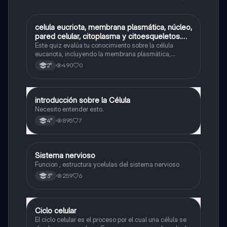
C
celula eucriota, membrana plasmática, núcleo,
Biología
pared celular, citoplasma y citoesqueletos.
nombre se las partes de la celula eucariota
Este quiz evalúa tu conocimiento sobre la célula
eucariota, incluyendo la membrana plasmática,
núcleo, pared celular, citoplasma y citoesqueleto.
490
0
2°
introducción sobre la Célula
Biología
Necesito entender esto.
895
7
4°
Sistema nervioso
Biología
Funcion , estructura ycelulas del sistema nervioso
259
6
3°
Ciclo celular
Biología
El ciclo celular es el proceso por el cual una célula se