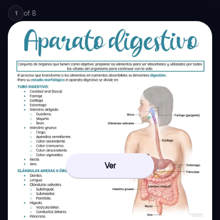
of
8
1
Ver