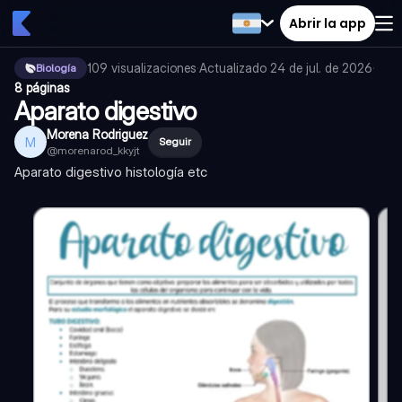
Abrir la app
109
visualizaciones
·
Actualizado
24 de jul. de 2026
·
Biología
8 páginas
Aparato digestivo
Morena Rodriguez
M
Seguir
@
morenarod_kkyjt
Aparato digestivo histología etc