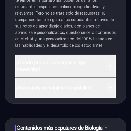
tenemos en la plataforma, podemos dar a los
estudiantes respuestas realmente significativas y
relevantes. Pero no se trata solo de respuestas, el
compañero también guía a los estudiantes a través de
sus retos de aprendizaje diarios, con planes de
aprendizaje personalizados, cuestionarios o contenidos
en el chat y una personalización del 100% basada en
las habilidades y el desarrollo de los estudiantes.
¿Dónde puedo descargar la app
Knowunity?
Puedes descargar la app en Google Play Store y Apple
App Store.
¿Knowunity es totalmente gratuito?
¡Sí lo es! Tienes acceso totalmente gratuito a todo el
contenido de la app, puedes chatear con otros
alumnos y recibir ayuda inmeditamente. Puedes ganar
dinero utilizando la aplicación, que te permitirá acceder
a determinadas funciones.
Contenidos más populares de Biología
9