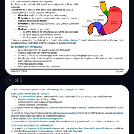
of
8
5