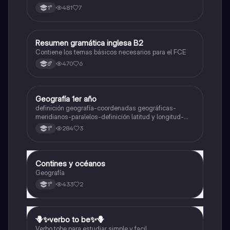
481
7
1°
Resumen gramática inglesa B2
Inglés
Contiene los temas básicos necesarios para el FCE
470
6
6°
Geografía 1er año
Geografía
definición geografía-coordenadas geográficas-
meridianos-paralelos-definición latitud y longitud-
elementos del mapa-definición mapa-localización
284
3
1°
relativa y absoluta
Contines y océanos
Geografía
Geografía
433
2
1°
🪻✨️verbo to be✨️🪻
Inglés
Verbo tobe para estudiar simple y facil