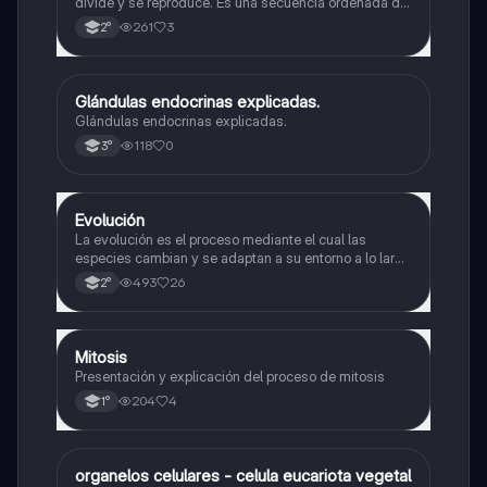
divide y se reproduce. Es una secuencia ordenada de
eventos que permiten la replicación del material
261
3
2°
genético y la formación de dos células hijas idénticas
Glándulas endocrinas explicadas.
Biología
Glándulas endocrinas explicadas.
118
0
3°
Evolución
Biología
La evolución es el proceso mediante el cual las
especies cambian y se adaptan a su entorno a lo largo
del tiempo.
493
26
2°
Mitosis
Biología
Presentación y explicación del proceso de mitosis
204
4
1°
O
organelos celulares - celula eucariota vegetal
Biología