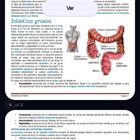
Ver
of
8
8