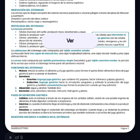
Ver
of
8
6