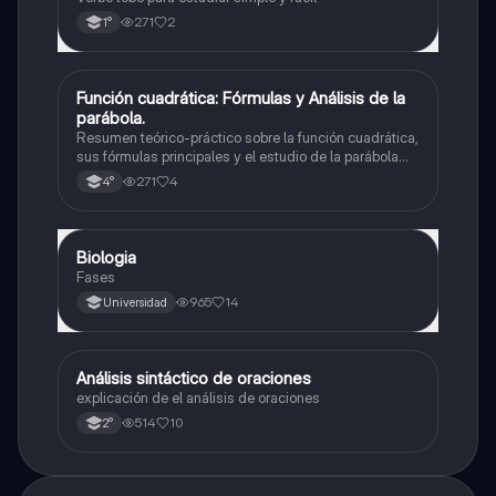
271
2
1°
Función cuadrática: Fórmulas y Análisis de la
Matemáticas
parábola.
Resumen teórico-práctico sobre la función cuadrática,
sus fórmulas principales y el estudio de la parábola
como representación gráfica.Incluye desarrollo de la
271
4
4°
forma general, cálculo de raíces, vértice y elementos
fundamentales para su interpretación
Biologia
Biología
Fases
965
14
Universidad
Análisis sintáctico de oraciones
Lengua
explicación de el análisis de oraciones
514
10
2°