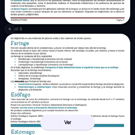
of
8
4
Ver