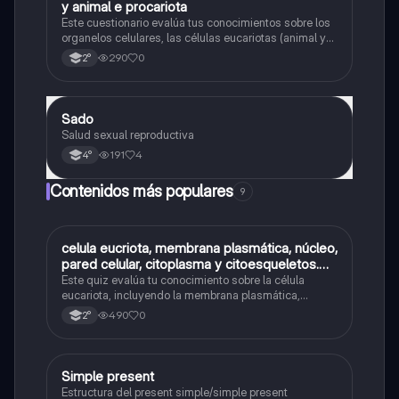
y animal e procariota
Este cuestionario evalúa tus conocimientos sobre los
organelos celulares, las células eucariotas (animal y
vegetal) y las células procariotas.
290
0
2°
Sado
Biología
Salud sexual reproductiva
191
4
4°
Contenidos más populares
9
C
celula eucriota, membrana plasmática, núcleo,
Biología
pared celular, citoplasma y citoesqueletos.
nombre se las partes de la celula eucariota
Este quiz evalúa tu conocimiento sobre la célula
eucariota, incluyendo la membrana plasmática,
núcleo, pared celular, citoplasma y citoesqueleto.
490
0
2°
Simple present
Inglés
Estructura del present simple/simple present