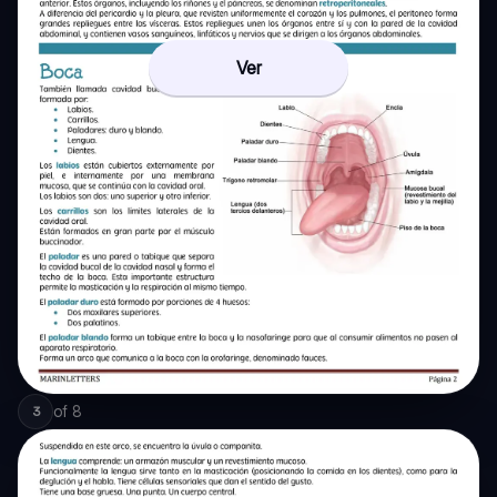
Ver
of
8
3