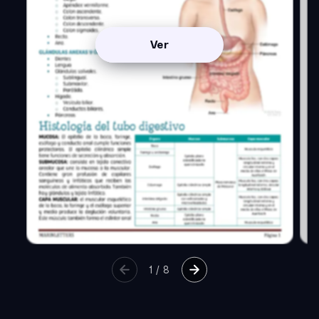
Ver
1
/
8