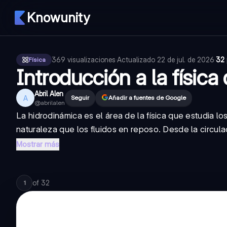
Knowunity
369
visualizaciones
·
Actualizado
22 de jul. de 2026
·
32 
Física
Introducción a la física 
Abril Alen
A
Seguir
Añadir a fuentes de Google
@
abrilalen
La hidrodinámica es el área de la física que estudia 
naturaleza que los fluidos en reposo. Desde la circula
Mostrar más
of
32
1