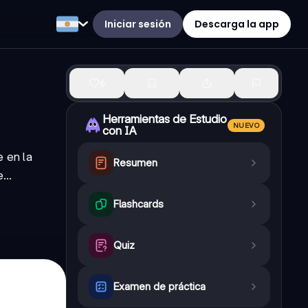
Iniciar sesión
Descarga la app
6
Herramientas de Estudio
NUEVO
con IA
e en la
Resumen
...
Flashcards
Quiz
Examen de práctica