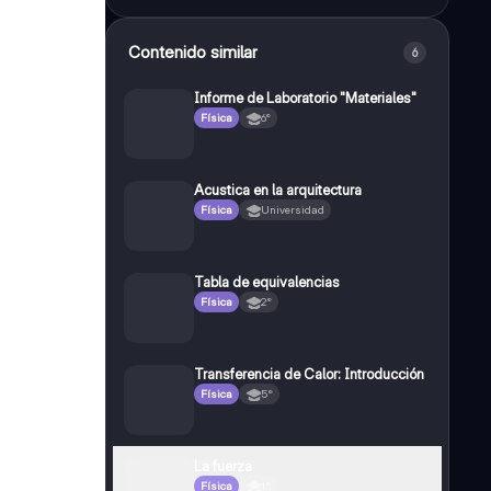
Contenido similar
6
Informe de Laboratorio "Materiales"
Física
6°
Acustica en la arquitectura
Física
Universidad
Tabla de equivalencias
Física
2°
Transferencia de Calor: Introducción
Física
5°
La fuerza
Física
1°