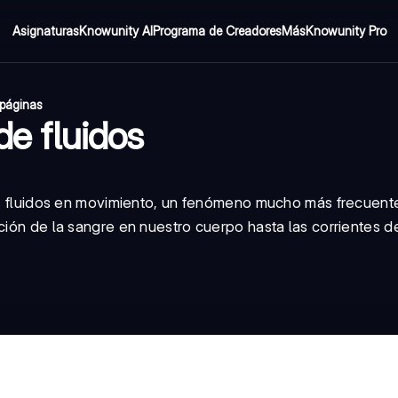
Asignaturas
Knowunity AI
Programa de Creadores
Más
Knowunity Pro
páginas
de fluidos
los fluidos en movimiento, un fenómeno mucho más frecuent
ción de la sangre en nuestro cuerpo hasta las corrientes de