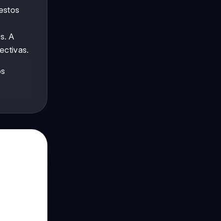
 estos
s. A
ectivas.
os