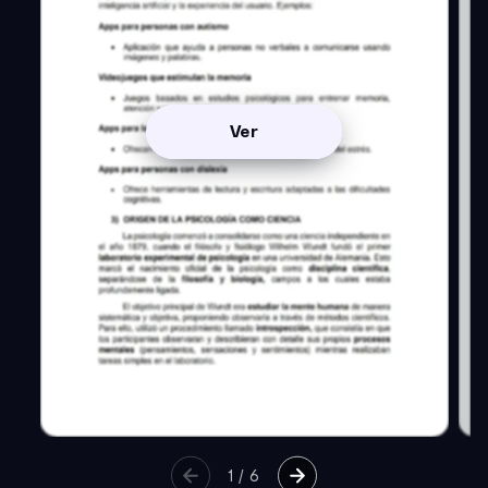
Ver
1
/
6