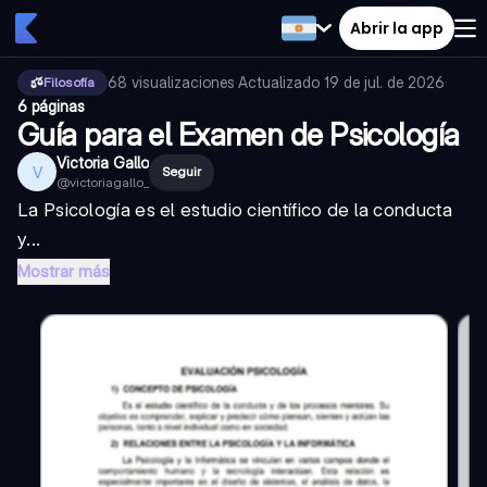
Abrir la app
68
visualizaciones
·
Actualizado
19 de jul. de 2026
·
Filosofía
6 páginas
Guía para el Examen de Psicología
Victoria Gallo
V
Seguir
@
victoriagallo_
La Psicología es el estudio científico de la conducta
y...
Mostrar más