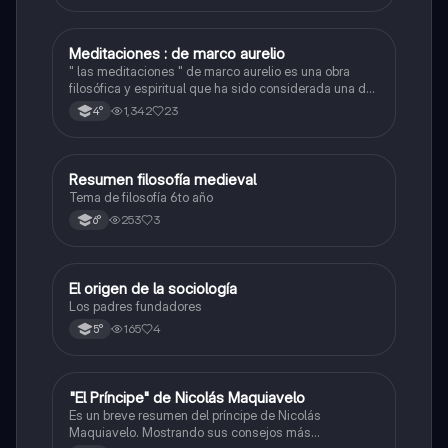
Meditaciones : de marco aurelio
Filosofía
" las meditaciones " de marco aurelio es una obra
filosófica y espiritual que ha sido considerada una de
las mas importantes y influyentes de la historia.
1,342
23
4°
Resumen filosofía medieval
Filosofía
Tema de filosofía 6to año
253
3
6°
El origen de la sociología
Filosofía
Los padres fundadores
165
4
5°
"El Príncipe" de Nicolás Maquiavelo
Filosofía
Es un breve resumen del príncipe de Nicolás
Maquiavelo. Mostrando sus consejos más