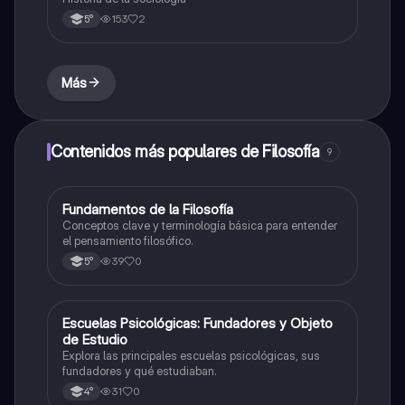
153
2
5°
Más
Contenidos más populares de Filosofía
9
F
Fundamentos de la Filosofía
Filosofía
Conceptos clave y terminología básica para entender
el pensamiento filosófico.
39
0
5°
E
Escuelas Psicológicas: Fundadores y Objeto
Filosofía
de Estudio
Explora las principales escuelas psicológicas, sus
fundadores y qué estudiaban.
31
0
4°