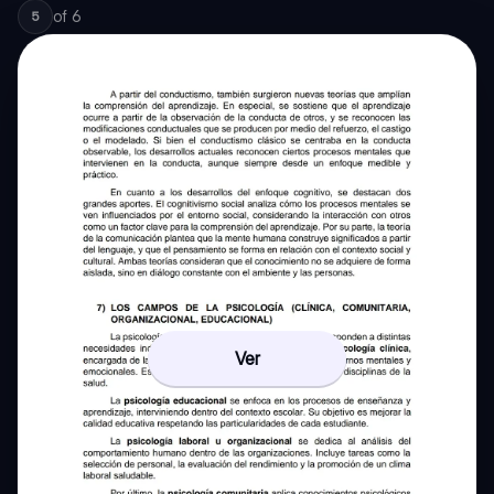
of
6
5
Ver