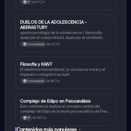
pragmáticos
91
0
6°
DUELOS DE LA ADOLESCENCIA -
Filosofía
ABERASTURY
apunte psicología de la adolescencia / desarrollo.
duelo por el cuerpo infantil, duelo por el rol infantil,
duelo por los padres de la infancia, impacto en el
41
0
Universidad
psiquismo. teoría de arminda aberastury
Filosofía y KANT
Filosofía
El idealismo trascendental, la conciencia moral y el
imperativo categórico en kant
35
0
Universidad
Complejo de Edipo en Psicoanálisis
Filosofía
Esta conferencia explora el concepto central del
complejo de Edipo en la teoría psicoanalítica de Freud,
incluyendo deseos amorosos y hostiles hacia los
115
2
5°
padres.
Contenidos más populares
9