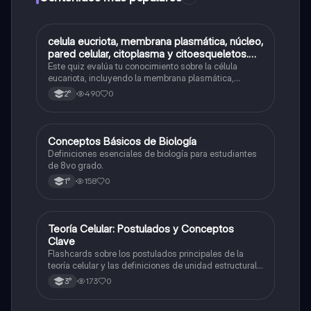
C
celula eucriota, membrana plasmática, núcleo,
Biología
pared celular, citoplasma y citoesqueletos.
nombre se las partes de la celula eucariota
Este quiz evalúa tu conocimiento sobre la célula
eucariota, incluyendo la membrana plasmática,
núcleo, pared celular, citoplasma y citoesqueleto.
490
0
2°
C
Conceptos Básicos de Biología
Biología
Definiciones esenciales de biología para estudiantes
de 8vo grado.
158
0
1°
T
Teoría Celular: Postulados y Conceptos
Biología
Clave
Flashcards sobre los postulados principales de la
teoría celular y las definiciones de unidad estructural
y funcional.
173
0
3°