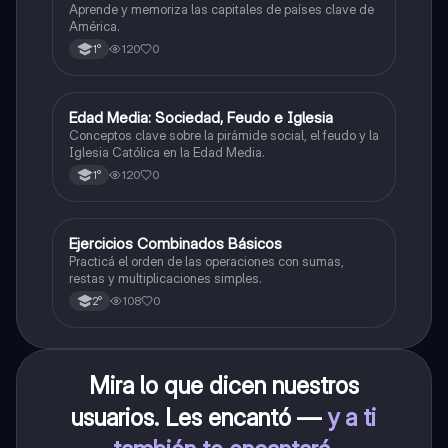
Aprende y memoriza las capitales de países clave de
América.
120
0
1°
E
Edad Media: Sociedad, Feudo e Iglesia
Historia
Conceptos clave sobre la pirámide social, el feudo y la
Iglesia Católica en la Edad Media.
120
0
1°
E
Ejercicios Combinados Básicos
Matemáticas
Practicá el orden de las operaciones con sumas,
restas y multiplicaciones simples.
108
0
2°
Mira lo que dicen nuestros
usuarios. Les encantó —
y a ti