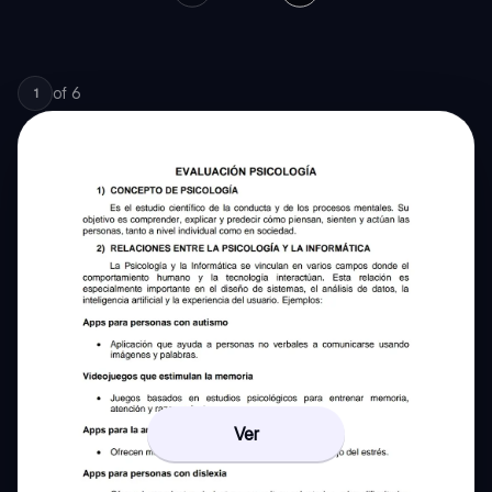
of
6
1
Ver