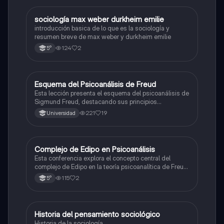
sociología max weber durkheim emilie
Historia
introducción basica de lo que es la sociología y
resumen breve de max weber y durkheim emilie
124
2
5°
Esquema del Psicoanálisis de Freud
Filosofía
Esta lección presenta el esquema del psicoanálisis de
Sigmund Freud, destacando sus principios
fundamentales y el propósito de presentar los
221
19
Universidad
resultados de observaciones y experiencias.
Complejo de Edipo en Psicoanálisis
Filosofía
Esta conferencia explora el concepto central del
complejo de Edipo en la teoría psicoanalítica de Freud,
incluyendo deseos amorosos y hostiles hacia los
115
2
5°
padres.
Historia del pensamiento sociológico
Filosofía
Historia de la sociología