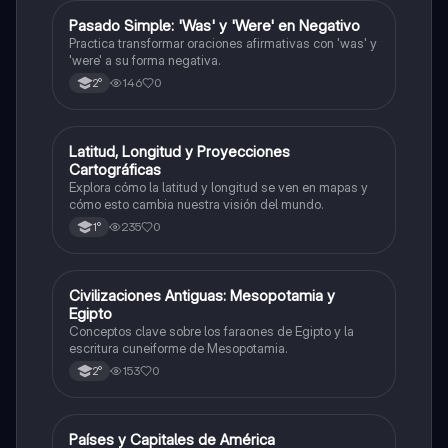
P
Pasado Simple: 'Was' y 'Were' en Negativo
Inglés
Practica transformar oraciones afirmativas con 'was' y
'were' a su forma negativa.
146
0
2°
L
Latitud, Longitud y Proyecciones
Geografía
Cartográficas
Explora cómo la latitud y longitud se ven en mapas y
cómo esto cambia nuestra visión del mundo.
235
0
1°
C
Civilizaciones Antiguas: Mesopotamia y
Historia
Egipto
Conceptos clave sobre los faraones de Egipto y la
escritura cuneiforme de Mesopotamia.
153
0
2°
P
Países y Capitales de América
Geografía