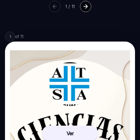
1
/
11
of
11
1
Ver