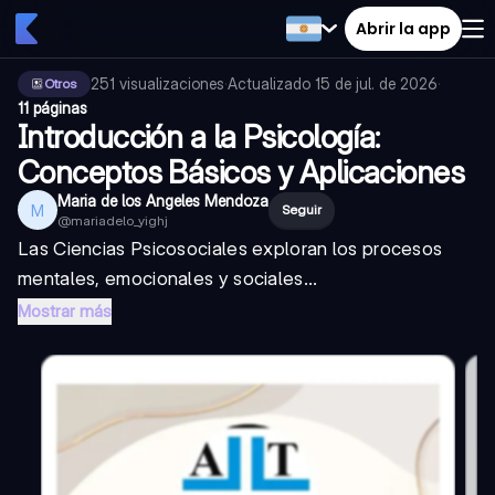
Abrir la app
251
visualizaciones
·
Actualizado
15 de jul. de 2026
·
Otros
11 páginas
Introducción a la Psicología:
Conceptos Básicos y Aplicaciones
Maria de los Angeles Mendoza
M
Seguir
@
mariadelo_yighj
Las Ciencias Psicosociales exploran los procesos
mentales, emocionales y sociales...
Mostrar más