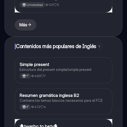
121
3
Universidad
Más
Contenidos más populares de Inglés
9
Simple present
Inglés
Estructura del present simple/simple present
483
7
1°
Resumen gramática inglesa B2
Inglés
Contiene los temas básicos necesarios para el FCE
472
6
6°
🪻✨️verbo to be✨️🪻
Inglés