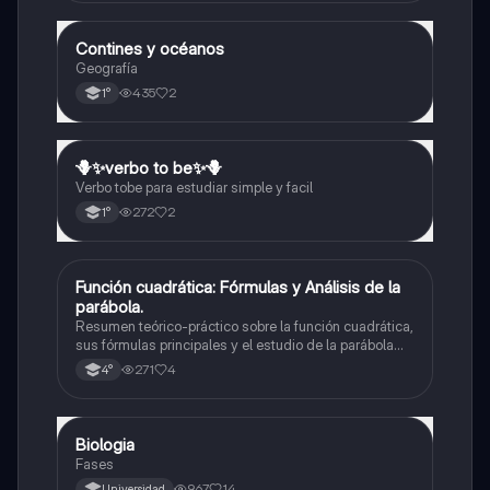
Contines y océanos
Geografía
Geografía
435
2
1°
🪻✨️verbo to be✨️🪻
Inglés
Verbo tobe para estudiar simple y facil
272
2
1°
Función cuadrática: Fórmulas y Análisis de la
Matemáticas
parábola.
Resumen teórico-práctico sobre la función cuadrática,
sus fórmulas principales y el estudio de la parábola
como representación gráfica.Incluye desarrollo de la
271
4
4°
forma general, cálculo de raíces, vértice y elementos
fundamentales para su interpretación
Biologia
Biología
Fases
967
14
Universidad