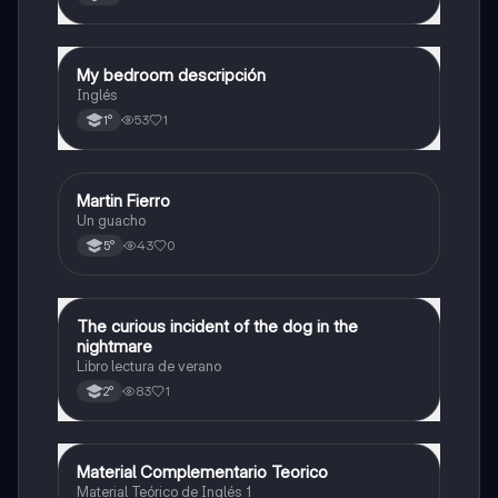
My bedroom descripción
Inglés
Inglés
53
1
1°
Martin Fierro
Inglés
Un guacho
43
0
5°
The curious incident of the dog in the
Inglés
nightmare
Libro lectura de verano
83
1
2°
Material Complementario Teorico
Inglés
Material Teórico de Inglés 1