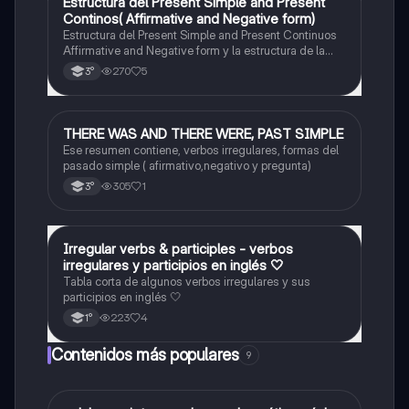
Estructura del Present Simple and Present
Inglés
Continos( Affirmative and Negative form)
Estructura del Present Simple and Present Continuos
Affirmative and Negative form y la estructura de la
pregunta con todas las personas.
270
5
3°
THERE WAS AND THERE WERE, PAST SIMPLE
Inglés
Ese resumen contiene, verbos irregulares, formas del
pasado simple ( afirmativo,negativo y pregunta)
305
1
3°
Irregular verbs & participles - verbos
Inglés
irregulares y participios en inglés 🤍
Tabla corta de algunos verbos irregulares y sus
participios en inglés 🤍
223
4
1°
Contenidos más populares
9