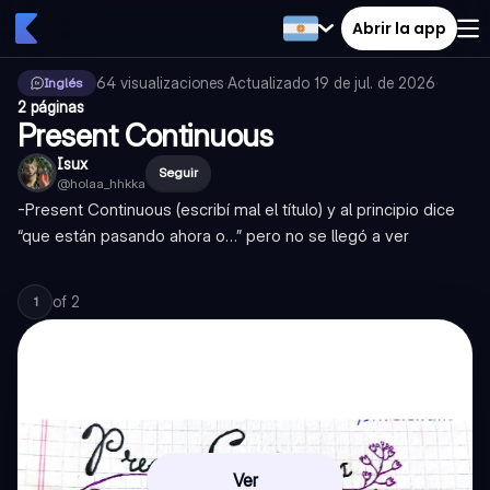
Abrir la app
64
visualizaciones
·
Actualizado
19 de jul. de 2026
·
Inglés
2 páginas
Present Continuous
Isux
Seguir
@
holaa_hhkka
-Present Continuous (escribí mal el título) y al principio dice
“que están pasando ahora o…” pero no se llegó a ver
of
2
1
Ver