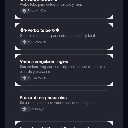
Verbo tobe para estudiar simple y facil
272
2
1°
🪻✨️Verbo to be ✨️🪻
Inglés
Gia del verbo to be para estudiar simple y fácil
263
0
1°
Verbos irregulares ingles
Inglés
Son verbos irregulares de ingles q diferencia entre el
pasado y presente
475
8
2°
Pronombres personales.
Inglés
Se utilizan para referirnos a personas u objetos.
150
1
1°