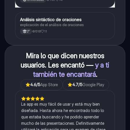
Análisis sintáctico de oraciones
Lengua
explicación de el análisis de oraciones
518
11
2°
Mira lo que dicen nuestros
usuarios. Les encantó —
y a ti
también te encantará
.
4.6
/5
App Store
4.7
/5
Google Play
La app es muy fácil de usar y está muy bien
diseñada. Hasta ahora he encontrado todo lo
que estaba buscando y he podido aprender
mucho de las presentaciones. Definitivamente
utilizaré la aplicación para un examen de clase.