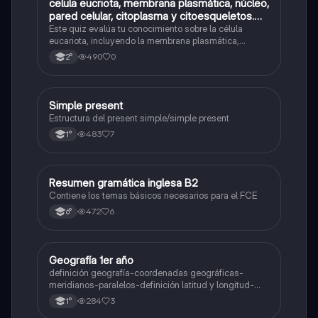
C
celula eucriota, membrana plasmática, núcleo,
Biología
pared celular, citoplasma y citoesqueletos.
nombre se las partes de la celula eucariota
Este quiz evalúa tu conocimiento sobre la célula
eucariota, incluyendo la membrana plasmática,
núcleo, pared celular, citoplasma y citoesqueleto.
490
0
2°
Simple present
Inglés
Estructura del present simple/simple present
483
7
1°
Resumen gramática inglesa B2
Inglés
Contiene los temas básicos necesarios para el FCE
472
6
6°
Geografía 1er año
Geografía
definición geografía-coordenadas geográficas-
meridianos-paralelos-definición latitud y longitud-
elementos del mapa-definición mapa-localización
284
3
1°
relativa y absoluta