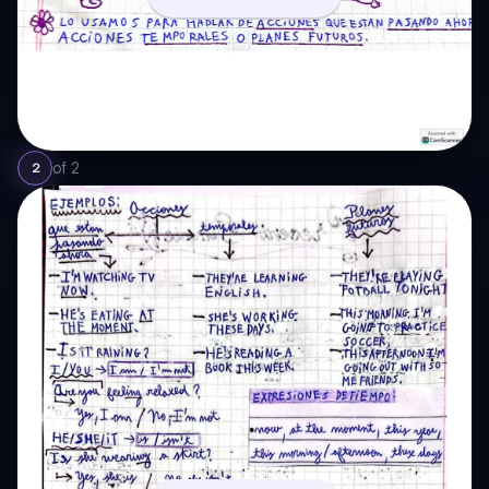
of
2
2