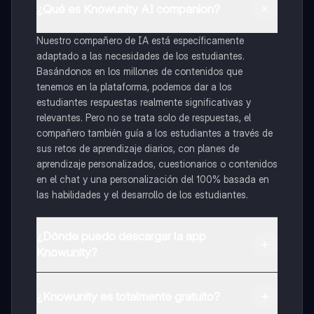
¿Qué es Knowunity AI companion?
Nuestro compañero de IA está específicamente
adaptado a las necesidades de los estudiantes.
Basándonos en los millones de contenidos que
tenemos en la plataforma, podemos dar a los
estudiantes respuestas realmente significativas y
relevantes. Pero no se trata solo de respuestas, el
compañero también guía a los estudiantes a través de
sus retos de aprendizaje diarios, con planes de
aprendizaje personalizados, cuestionarios o contenidos
en el chat y una personalización del 100% basada en
las habilidades y el desarrollo de los estudiantes.
¿Dónde puedo descargar la app
Knowunity?
Puedes descargar la app en Google Play Store y Apple
App Store.
¿Knowunity es totalmente gratuito?