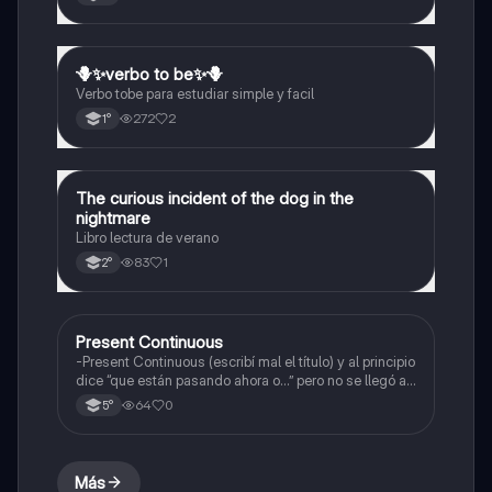
🪻✨️verbo to be✨️🪻
Inglés
Verbo tobe para estudiar simple y facil
272
2
1°
The curious incident of the dog in the
Inglés
nightmare
Libro lectura de verano
83
1
2°
Present Continuous
Inglés
-Present Continuous (escribí mal el título) y al principio
dice “que están pasando ahora o…” pero no se llegó a
ver
64
0
5°
Más