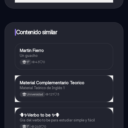
¡Sí lo es! Tienes acceso totalmente gratuito a todo el
contenido de la app, puedes chatear con otros
alumnos y recibir ayuda inmeditamente. Puedes ganar
dinero utilizando la aplicación, que te permitirá acceder
a determinadas funciones.
Contenido similar
Martin Fierro
Inglés
Un guacho
43
0
5°
Material Complementario Teorico
Inglés
Material Teórico de Inglés 1
121
3
Universidad
🪻✨️Verbo to be ✨️🪻
Inglés
Gia del verbo to be para estudiar simple y fácil
263
0
1°