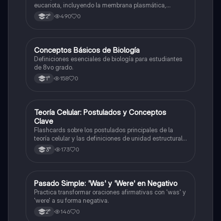
eucariota, incluyendo la membrana plasmática,
núcleo, pared celular, citoplasma y citoesqueleto.
490
0
2°
C
Conceptos Básicos de Biología
Biología
Definiciones esenciales de biología para estudiantes
de 8vo grado.
158
0
1°
T
Teoría Celular: Postulados y Conceptos
Biología
Clave
Flashcards sobre los postulados principales de la
teoría celular y las definiciones de unidad estructural
y funcional.
173
0
3°
P
Pasado Simple: 'Was' y 'Were' en Negativo
Inglés
Practica transformar oraciones afirmativas con 'was' y
'were' a su forma negativa.
146
0
2°