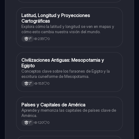
L
Latitud, Longitud y Proyecciones
Geografía
Cartográficas
Explora cómo la latitud y longitud se ven en mapas y
cómo esto cambia nuestra visión del mundo.
235
0
1°
C
Civilizaciones Antiguas: Mesopotamia y
Historia
Egipto
Conceptos clave sobre los faraones de Egipto y la
escritura cuneiforme de Mesopotamia.
153
0
2°
P
Países y Capitales de América
Geografía
Aprende y memoriza las capitales de países clave de
América.
120
0
1°