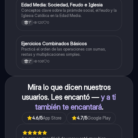
E
Edad Media: Sociedad, Feudo e Iglesia
Historia
Conceptos clave sobre la pirámide social, el feudo y la
Iglesia Católica en la Edad Media.
120
0
1°
E
Ejercicios Combinados Básicos
Matemáticas
Practicá el orden de las operaciones con sumas,
restas y multiplicaciones simples.
108
0
2°
Mira lo que dicen nuestros
usuarios. Les encantó —
y a ti
también te encantará
.
4.6
/5
App Store
4.7
/5
Google Play