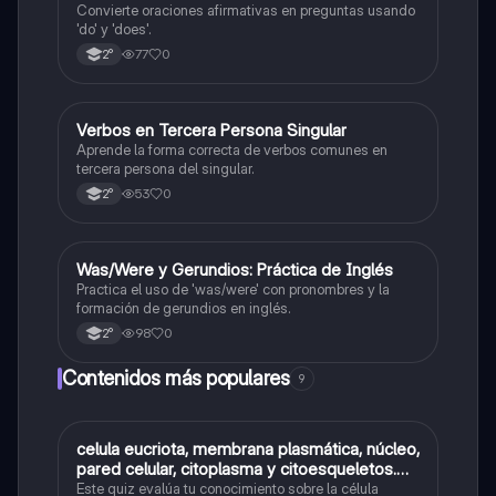
Convierte oraciones afirmativas en preguntas usando
'do' y 'does'.
77
0
2°
V
Verbos en Tercera Persona Singular
Inglés
Aprende la forma correcta de verbos comunes en
tercera persona del singular.
53
0
2°
W
Was/Were y Gerundios: Práctica de Inglés
Inglés
Practica el uso de 'was/were' con pronombres y la
formación de gerundios en inglés.
98
0
2°
Contenidos más populares
9
C
celula eucriota, membrana plasmática, núcleo,
Biología
pared celular, citoplasma y citoesqueletos.
nombre se las partes de la celula eucariota
Este quiz evalúa tu conocimiento sobre la célula