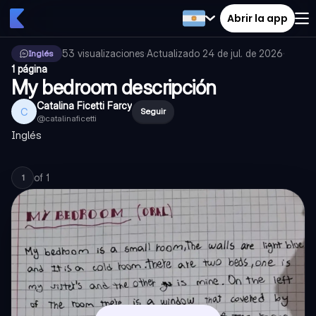
Abrir la app
53
visualizaciones
·
Actualizado
24 de jul. de 2026
·
Inglés
1 página
My bedroom descripción
Catalina Ficetti Farcy
C
Seguir
@
catalinaficetti
Inglés
of
1
1