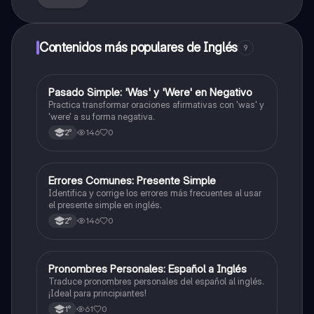
Contenidos más populares de Inglés
9
P
Pasado Simple: 'Was' y 'Were' en Negativo
Inglés
Practica transformar oraciones afirmativas con 'was' y
'were' a su forma negativa.
146
0
2°
E
Errores Comunes: Presente Simple
Inglés
Identifica y corrige los errores más frecuentes al usar
el presente simple en inglés.
146
0
2°
P
Pronombres Personales: Español a Inglés
Inglés
Traduce pronombres personales del español al inglés.
¡Ideal para principiantes!
61
0
1°