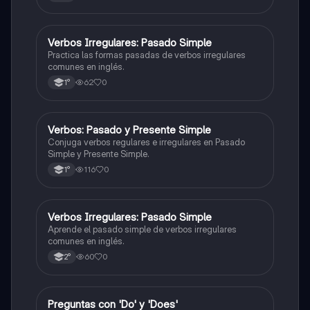
V
Verbos Irregulares: Pasado Simple
Inglés
Practica las formas pasadas de verbos irregulares
comunes en inglés.
62
0
1°
V
Verbos: Pasado y Presente Simple
Inglés
Conjuga verbos regulares e irregulares en Pasado
Simple y Presente Simple.
116
0
1°
V
Verbos Irregulares: Pasado Simple
Inglés
Aprende el pasado simple de verbos irregulares
comunes en inglés.
60
0
2°
P
Preguntas con 'Do' y 'Does'
Inglés