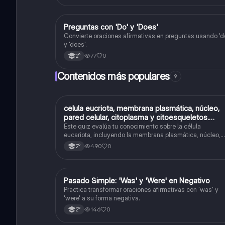
P
Preguntas con 'Do' y 'Does'
Inglés
Convierte oraciones afirmativas en preguntas usando 'd
y 'does'.
77
0
2°
Contenidos más populares
9
C
celula eucriota, membrana plasmática, núcleo,
Biología
pared celular, citoplasma y citoesqueletos.
nombre se las partes de la celula eucariota
Este quiz evalúa tu conocimiento sobre la célula
eucariota, incluyendo la membrana plasmática, núcleo,
pared celular, citoplasma y citoesqueleto.
490
0
2°
P
Pasado Simple: 'Was' y 'Were' en Negativo
Inglés
Practica transformar oraciones afirmativas con 'was' y
'were' a su forma negativa.
146
0
2°