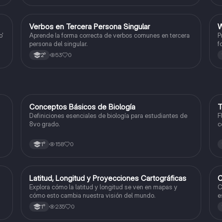
V
Verbos en Tercera Persona Singular
W
Inglés
o'
Aprende la forma correcta de verbos comunes en tercera
P
persona del singular.
f
53
0
2°
C
Conceptos Básicos de Biología
T
Biología
Definiciones esenciales de biología para estudiantes de
F
8vo grado.
c
f
158
0
1°
L
Latitud, Longitud y Proyecciones Cartográficas
C
Geografía
Explora cómo la latitud y longitud se ven en mapas y
C
cómo esto cambia nuestra visión del mundo.
e
235
0
1°