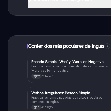
¡Sí lo es! Tienes acceso totalmente gratuito a todo e
inmeditamente. Puedes ganar dinero utilizando la apli
Contenidos más populares de Inglés
9
P
Pasado Simple: 'Was' y 'Were' en Negativo
Inglés
Practica transformar oraciones afirmativas con 'was' y
'were' a su forma negativa.
146
0
2°
V
Verbos Irregulares: Pasado Simple
Inglés
Practica las formas pasadas de verbos irregulares
comunes en inglés.
62
0
1°