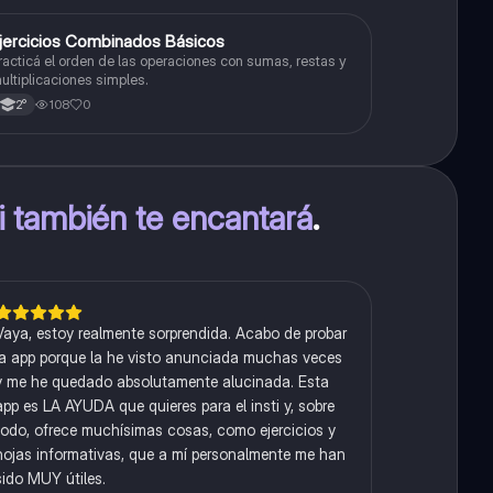
E
jercicios Combinados Básicos
Matemáticas
racticá el orden de las operaciones con sumas, restas y
ultiplicaciones simples.
108
0
2°
ti también te encantará
.
Vaya, estoy realmente sorprendida. Acabo de probar
la app porque la he visto anunciada muchas veces
y me he quedado absolutamente alucinada. Esta
app es LA AYUDA que quieres para el insti y, sobre
todo, ofrece muchísimas cosas, como ejercicios y
hojas informativas, que a mí personalmente me han
sido MUY útiles.