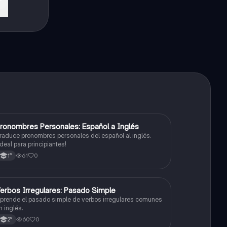
P
ronombres Personales: Español a Inglés
Inglés
raduce pronombres personales del español al inglés.
Ideal para principiantes!
61
0
1°
V
erbos Irregulares: Pasado Simple
Inglés
prende el pasado simple de verbos irregulares comunes
n inglés.
60
0
2°