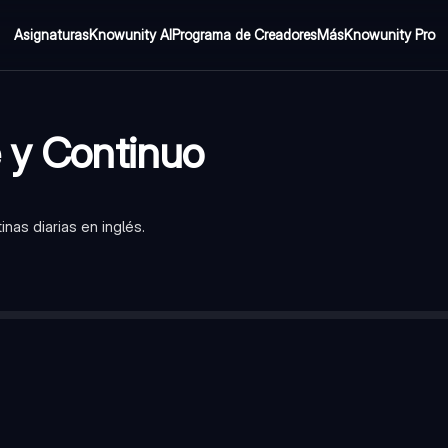
Asignaturas
Knowunity AI
Programa de Creadores
Más
Knowunity Pro
e y Continuo
nas diarias en inglés.
tos, rutinas, hechos generales y verdades universales.
on 'he', 'she', 'it'?
—
Se añade '-s' o '-es' al verbo principal.
u', 'we', 'they'?
—
El auxiliar es 'do not' o su contracción 'don't'.
, 'she', 'it'?
—
El auxiliar es 'does'.
cciones que están ocurriendo en el momento de hablar o accione