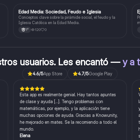
E
Edad Media: Sociedad, Feudo e Iglesia
E
Historia
Conceptos clave sobre la pirámide social, el feudo y la
P
Iglesia Católica en la Edad Media.
m
120
0
1°
stros usuarios. Les encantó —
y a 
4.6
/5
App Store
4.7
/5
Google Play
Esta app es realmente genial. Hay tantos apuntes
de clase y ayuda [...]. Tengo problemas con
matemáticas, por ejemplo, y la aplicación tiene
muchas opciones de ayuda. Gracias a Knowunity,
he mejorado en mates. Se la recomiendo a todo el
mundo.
Elena