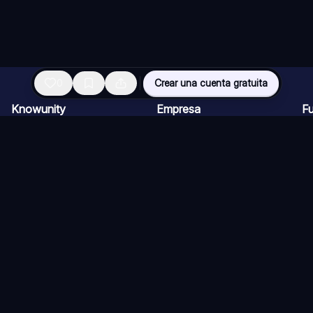
0
Crear una cuenta gratuita
Knowunity
Empresa
F
Página de inicio
Ofertas de empleo
Re
Ayuda
Programa de Creadores
Ch
Seguridad
Kit de prensa
Ta
Iniciar sesión
Cu
Áreas de conocimiento
Re
Ex