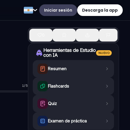
Iniciar sesión
Descarga la app
0
Herramientas de Estudio
NUEVO
con IA
Resumen
1
/
5
Flashcards
Quiz
s temporales.
Examen de práctica