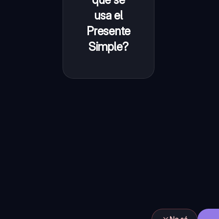
rutinas,
usa el
hechos
Presente
generales y
Simple?
verdades
universales.