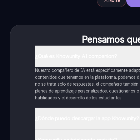
No sé
Pensamos que 
¿Qué es Knowunity AI companion?
Nuestro compañero de IA está específicamente adapta
contenidos que tenemos en la plataforma, podemos dar 
no se trata solo de respuestas, el compañero también g
planes de aprendizaje personalizados, cuestionarios 
habilidades y el desarrollo de los estudiantes.
¿Dónde puedo descargar la app Knowunity?
Puedes descargar la app en Google Play Store y Apple
¿Knowunity es totalmente gratuito?