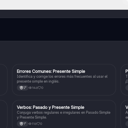
l contenido de la app, puedes chatear con otros alumnos y recibir ayuda
cación, que te permitirá acceder a determinadas funciones.
E
Errores Comunes: Presente Simple
P
Inglés
Identifica y corrige los errores más frecuentes al usar el
T
presente simple en inglés.
¡
146
0
2°
V
Verbos: Pasado y Presente Simple
V
Inglés
Conjuga verbos regulares e irregulares en Pasado Simple
A
y Presente Simple.
e
116
0
1°