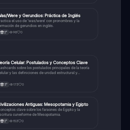
W
as/Were y Gerundios: Práctica de Inglés
Inglés
ractica el uso de 'was/were' con pronombres y la
ormación de gerundios en inglés.
98
0
2°
T
eoría Celular: Postulados y Conceptos Clave
Biología
lashcards sobre los postulados principales de la teoría
elular y las definiciones de unidad estructural y
uncional.
173
0
3°
C
ivilizaciones Antiguas: Mesopotamia y Egipto
Historia
onceptos clave sobre los faraones de Egipto y la
scritura cuneiforme de Mesopotamia.
153
0
2°