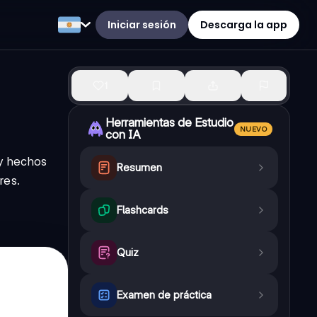
Iniciar sesión
Descarga la app
1
Herramientas de Estudio
NUEVO
con IA
 y hechos
Resumen
res.
Flashcards
Quiz
Examen de práctica