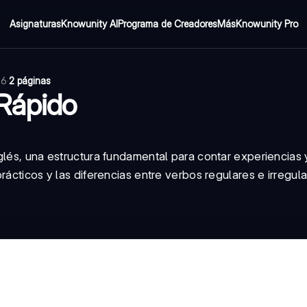
Asignaturas
Knowunity AI
Programa de Creadores
Más
Knowunity Pro
26
·
2 páginas
Rápido
glés, una estructura fundamental para contar experiencias
ácticos y las diferencias entre verbos regulares e irregula