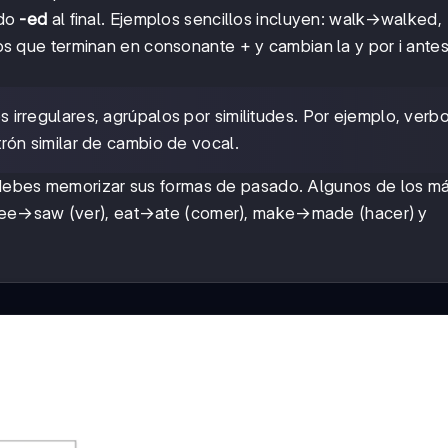
ndo
-ed
al final. Ejemplos sencillos incluyen: walk→walked,
que terminan en consonante + y cambian la y por i ante
rregulares, agrúpalos por similitudes. Por ejemplo, verb
n similar de cambio de vocal.
y debes memorizar sus formas de pasado. Algunos de los m
see→saw (ver), eat→ate (comer), make→made (hacer) y