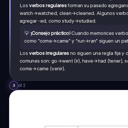
Los
verbos regulares
forman su pasado agrega
watch→watched, clean→cleaned. Algunos verbos 
agregar -ed, como study→studied.
💡
¡Consejo práctico!
Cuando memorices verbos i
como "come→came" y "run→ran" siguen un patró
Los
verbos irregulares
no siguen una regla fija 
comunes son: go→went (ir), have→had (tener), 
come→came (venir).
of
2
2