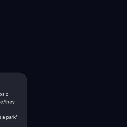
os o
we/they
s a park"