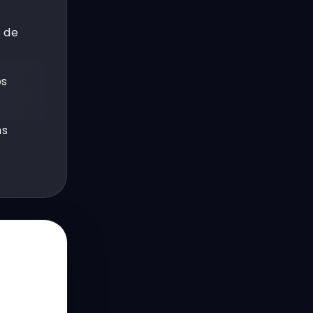
s de
os
ás