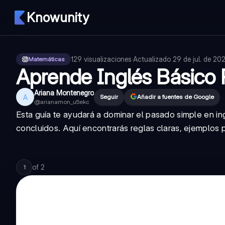
Knowunity
129
visualizaciones
·
Actualizado
29 de jul. de 20
Matemáticas
Aprende Inglés Básico 
Ariana Montenegro
A
Seguir
Añadir a fuentes de Google
@
arianamon_u5ekc
Esta guía te ayudará a dominar el pasado simple en in
concluidos. Aquí encontrarás reglas claras, ejemplos pr
of
2
1