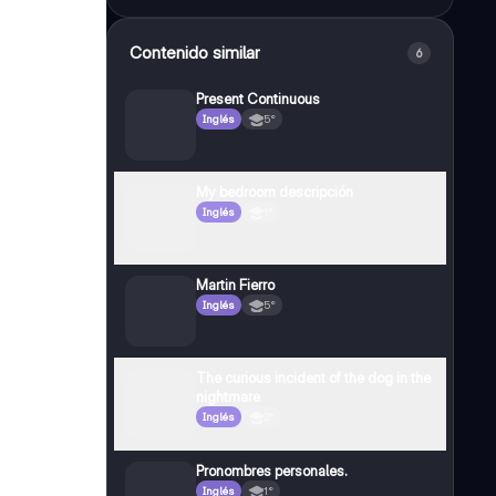
Contenido similar
6
Present Continuous
Inglés
5°
My bedroom descripción
Inglés
1°
Martin Fierro
Inglés
5°
The curious incident of the dog in the
nightmare
Inglés
2°
Pronombres personales.
Inglés
1°