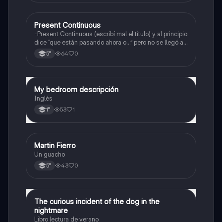
Present Continuous
Inglés
-Present Continuous (escribí mal el título) y al principio
dice “que están pasando ahora o…” pero no se llegó a
ver
64
0
5°
My bedroom descripción
Inglés
Inglés
53
1
1°
Martin Fierro
Inglés
Un guacho
43
0
5°
The curious incident of the dog in the
Inglés
nightmare
Libro lectura de verano