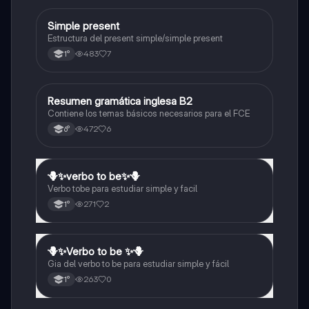
Simple present
Inglés
Estructura del present simple/simple present
483
7
1°
Resumen gramática inglesa B2
Inglés
Contiene los temas básicos necesarios para el FCE
472
6
6°
🪻✨️verbo to be✨️🪻
Inglés
Verbo tobe para estudiar simple y facil
271
2
1°
🪻✨️Verbo to be ✨️🪻
Inglés
Gia del verbo to be para estudiar simple y fácil
263
0
1°