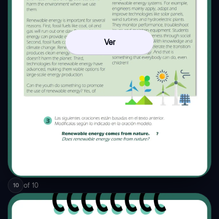
Ver
of
10
10