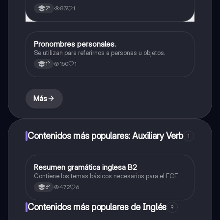
83
1
2°
Pronombres personales.
Inglés
Se utilizan para referirnos a personas u objetos.
150
1
1°
Más
Contenidos más populares: Auxiliary Verb
1
Resumen gramática inglesa B2
Inglés
Contiene los temas básicos necesarios para el FCE
472
6
6°
Contenidos más populares de Inglés
9