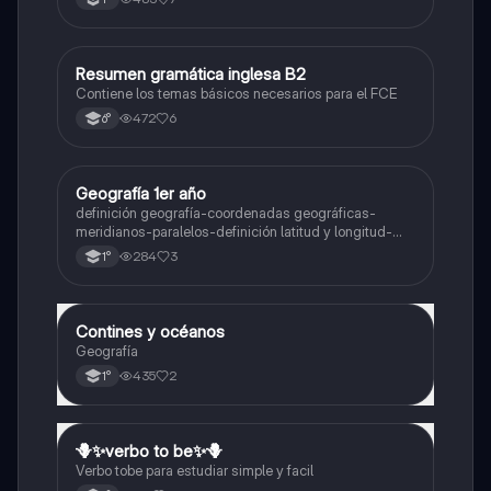
Resumen gramática inglesa B2
Inglés
Contiene los temas básicos necesarios para el FCE
472
6
6°
Geografía 1er año
Geografía
definición geografía-coordenadas geográficas-
meridianos-paralelos-definición latitud y longitud-
elementos del mapa-definición mapa-localización
284
3
1°
relativa y absoluta
Contines y océanos
Geografía
Geografía
435
2
1°
🪻✨️verbo to be✨️🪻
Inglés
Verbo tobe para estudiar simple y facil