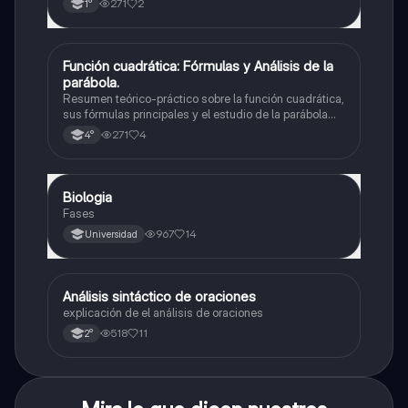
271
2
1°
Función cuadrática: Fórmulas y Análisis de la
Matemáticas
parábola.
Resumen teórico-práctico sobre la función cuadrática,
sus fórmulas principales y el estudio de la parábola
como representación gráfica.Incluye desarrollo de la
271
4
4°
forma general, cálculo de raíces, vértice y elementos
fundamentales para su interpretación
Biologia
Biología
Fases
967
14
Universidad
Análisis sintáctico de oraciones
Lengua
explicación de el análisis de oraciones
518
11
2°