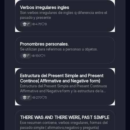
Verbos irregulares ingles
Inglés
Son verbos irregulares de ingles q diferencia entre el
pasado y presente
475
8
2°
Pronombres personales.
Inglés
Se utilizan para referirnos a personas u objetos.
150
1
1°
Estructura del Present Simple and Present
Inglés
Continos( Affirmative and Negative form)
Estructura del Present Simple and Present Continuos
Affirmative and Negative form y la estructura de la
pregunta con todas las personas.
270
5
3°
THERE WAS AND THERE WERE, PAST SIMPLE
Inglés
Ese resumen contiene, verbos irregulares, formas del
pasado simple ( afirmativo,negativo y pregunta)