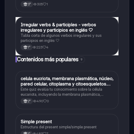
305
1
3°
Irregular verbs & participles - verbos
Inglés
irregulares y participios en inglés 🤍
Tabla corta de algunos verbos irregulares y sus
participios en inglés 🤍
223
4
1°
Contenidos más populares
9
C
celula eucriota, membrana plasmática, núcleo,
Biología
pared celular, citoplasma y citoesqueletos.
nombre se las partes de la celula eucariota
Este quiz evalúa tu conocimiento sobre la célula
eucariota, incluyendo la membrana plasmática,
núcleo, pared celular, citoplasma y citoesqueleto.
490
0
2°
Simple present
Inglés
Estructura del present simple/simple present
483
7
1°