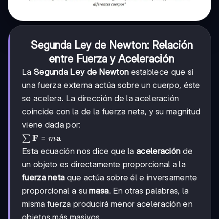
Segunda Ley de Newton: Relación
entre Fuerza y Aceleración
La
Segunda Ley de Newton
establece que si
una fuerza externa actúa sobre un cuerpo, éste
se acelera. La dirección de la aceleración
coincide con la de la fuerza neta, y su magnitud
viene dada por:
\sum
F
=
a
∑
m
\mathbf{F}
Esta ecuación nos dice que la
aceleración
de
=
un objeto es directamente proporcional a la
m\mathbf{a}
fuerza neta
que actúa sobre él e inversamente
proporcional a su
masa
. En otras palabras, la
misma fuerza producirá menor aceleración en
objetos más masivos.