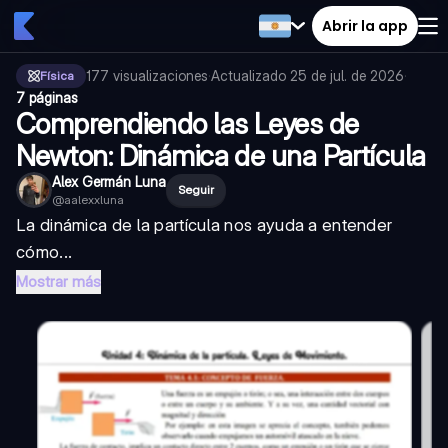
Abrir la app
177
visualizaciones
·
Actualizado
25 de jul. de 2026
·
Física
7 páginas
Comprendiendo las Leyes de
Newton: Dinámica de una Partícula
Alex Germán Luna
Seguir
@
aalexxluna
La dinámica de la partícula nos ayuda a entender
cómo...
Mostrar más