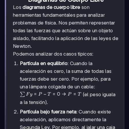
Los
diagramas de cuerpo libre
son
herramientas fundamentales para analizar
problemas de física. Nos permiten representar
todas las fuerzas que actúan sobre un objeto
aislado, facilitando la aplicación de las leyes de
Newton.
Podemos analizar dos casos típicos:
Partícula en equilibrio
: Cuando la
aceleración es cero, la suma de todas las
fuerzas debe ser cero. Por ejemplo, para
una lámpara colgada de un cable:
\sum Fy =
=
−
=
0
→
=
(el peso iguala
∑
F
y
P
T
P
T
P - T = 0
a la tensión).
\rightarrow
P = T
Partícula bajo fuerza neta
: Cuando existe
aceleración, aplicamos directamente la
Segunda Ley. Por ejemplo, al jalar una caja