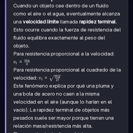
Cuando un objeto cae dentro de un fluido
como el aire o el agua, eventualmente alcanza
una
velocidad límite
llamada
rapidez terminal
.
Esto ocurre cuando la fuerza de resistencia del
fluido equilibra exactamente al peso del
objeto.
Para resistencia proporcional a la velocidad:
m
g
v_t =
=
v
t
k
\frac{mg}
Para resistencia proporcional al cuadrado de la
{k}
m
g
v_t =
=
velocidad:
v
t
D
\sqrt{\frac{mg}
Este fenómeno explica por qué una pluma y
{D}}
una bola de acero no caen a la misma
velocidad en el aire (aunque lo harían en el
vacío). La rapidez terminal de objetos más
pesados suele ser mayor porque tienen una
relación masa/resistencia más alta.