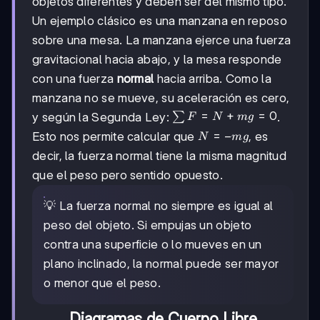
objetos diferentes y deben ser del mismo tipo.
Un ejemplo clásico es una manzana en reposo
sobre una mesa. La manzana ejerce una fuerza
gravitacional hacia abajo, y la mesa responde
con una fuerza
normal
hacia arriba. Como la
manzana no se mueve, su aceleración es cero,
\sum
=
+
=
0
y según la Segunda Ley:
.
∑
F
N
m
g
F =
N
=
−
Esto nos permite calcular que
, es
N
m
g
N +
= -
decir, la fuerza normal tiene la misma magnitud
mg
mg
= 0
que el peso pero sentido opuesto.
💡 La fuerza normal no siempre es igual al
peso del objeto. Si empujas un objeto
contra una superficie o lo mueves en un
plano inclinado, la normal puede ser mayor
o menor que el peso.
Diagramas de Cuerpo Libre