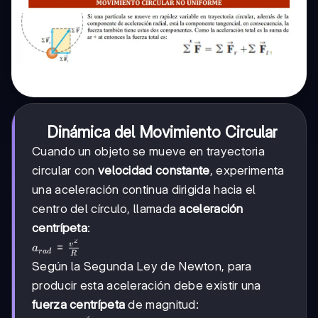
Dinámica del Movimiento Circular
Cuando un objeto se mueve en trayectoria
circular con
velocidad constante
, experimenta
una aceleración continua dirigida hacia el
centro del círculo, llamada
aceleración
centrípeta
:
2
a_{rad} =
=
v
a
r
a
d
R
\frac{v^2}
Según la Segunda Ley de Newton, para
{R}
producir esta aceleración debe existir una
fuerza centrípeta
de magnitud:
2