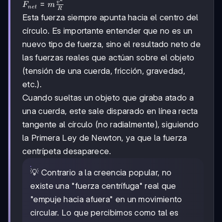
F_{net} =
=
v
F
m
n
e
t
R
m\frac{v^2}
Esta fuerza siempre apunta hacia el centro del
{R}
círculo. Es importante entender que no es un
nuevo tipo de fuerza, sino el resultado neto de
las fuerzas reales que actúan sobre el objeto
(tensión de una cuerda, fricción, gravedad,
etc.).
Cuando sueltas un objeto que giraba atado a
una cuerda, este sale disparado en línea recta
tangente al círculo (no radialmente), siguiendo
la Primera Ley de Newton, ya que la fuerza
centrípeta desaparece.
💡 Contrario a la creencia popular, no
existe una "fuerza centrífuga" real que
"empuje hacia afuera" en un movimiento
circular. Lo que percibimos como tal es