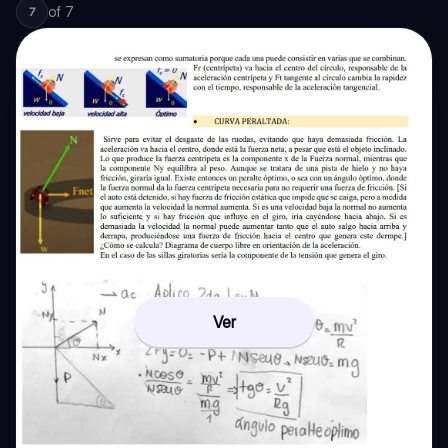
of
7
7
Ver