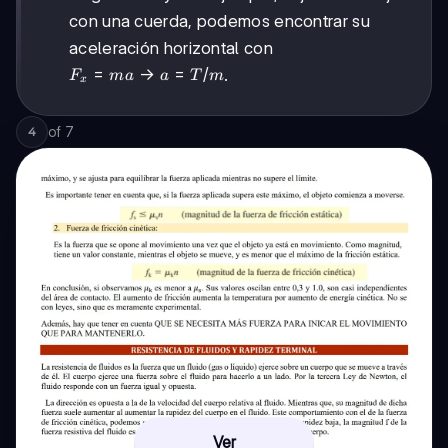
con una cuerda, podemos encontrar su
aceleración horizontal con
F_x = ma
=
→
=
/
.
F
ma
a
T
m
x
\rightarrow
a = T/m
of
7
4
Ver