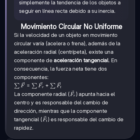
simplemente la tendencia de los objetos a
seguir en línea recta debido a su inercia.
Movimiento Circular No Uniforme
Si la velocidad de un objeto en movimiento
circular varía (acelera o frena), además de la
aceleración radial (centrípeta), existe una
componente de
aceleración tangencial
. En
consecuencia, la fuerza neta tiene dos
componentes:
\sum\vec{F}
=
+
∑
∑
∑
F
F
F
r
t
=
\vec{F_r}
La componente radial (
) apunta hacia el
F
r
\sum\vec{F_r}
centro y es responsable del cambio de
+
\sum\vec{F_t}
dirección, mientras que la componente
\vec{F_t}
tangencial (
) es responsable del cambio de
F
t
rapidez.