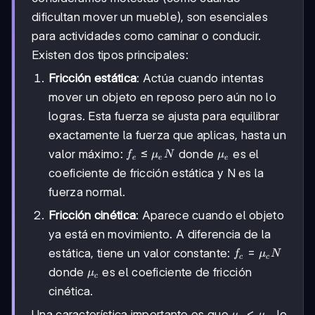
dificultan mover un mueble), son esenciales
para actividades como caminar o conducir.
Existen dos tipos principales:
Fricción estática
: Actúa cuando intentas
mover un objeto en reposo pero aún no lo
logras. Esta fuerza se ajusta para equilibrar
exactamente la fuerza que aplicas, hasta un
f_e
≤
\mu_e
valor máximo:
donde
es el
f
μ
N
μ
e
e
e
\leq
coeficiente de fricción estática y N es la
\mu_e
fuerza normal.
N
Fricción cinética
: Aparece cuando el objeto
ya está en movimiento. A diferencia de la
f_c =
=
estática, tiene un valor constante:
f
μ
N
c
c
\mu_c
\mu_c
donde
es el coeficiente de fricción
μ
c
N
cinética.
\mu_c
<
Una característica importante es que
, lo