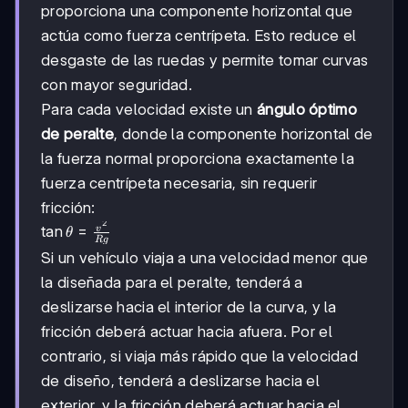
proporciona una componente horizontal que
actúa como fuerza centrípeta. Esto reduce el
desgaste de las ruedas y permite tomar curvas
con mayor seguridad.
Para cada velocidad existe un
ángulo óptimo
de peralte
, donde la componente horizontal de
la fuerza normal proporciona exactamente la
fuerza centrípeta necesaria, sin requerir
fricción:
2
\tan\theta
tan
=
v
θ
R
g
=
Si un vehículo viaja a una velocidad menor que
\frac{v^2}
la diseñada para el peralte, tenderá a
{Rg}
deslizarse hacia el interior de la curva, y la
fricción deberá actuar hacia afuera. Por el
contrario, si viaja más rápido que la velocidad
de diseño, tenderá a deslizarse hacia el
exterior, y la fricción deberá actuar hacia el