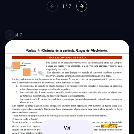
1
/
7
of
7
1
Ver