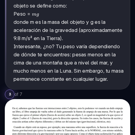
objeto se define como:
\text{Peso}
Peso
=
m
g
= mg
donde m es la masa del objeto y g es la
aceleración de la gravedad (aproximadamente
9.8 m/s² en la Tierra).
Interesante, ¿no? Tu peso varía dependiendo
de dónde te encuentres: pesas menos en la
cima de una montaña que a nivel del mar, y
mucho menos en la Luna. Sin embargo, tu masa
permanece constante en cualquier lugar.
of
7
3