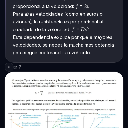
f
=
proporcional a la velocidad:
f
k
v
=
Para altas velocidades (como en autos o
kv
aviones), la resistencia es proporcional al
2
f =
=
cuadrado de la velocidad:
f
D
v
Dv^2
Esta dependencia explica por qué a mayores
velocidades, se necesita mucha más potencia
para seguir acelerando un vehículo.
of
7
5