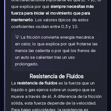
μ
μ
c
e
<
que explica por qué
siempre necesitas más
\mu_e
fuerza para iniciar el movimiento que para
mantenerlo
. Los valores típicos de estos
coeficientes oscilan entre 0,3 y 1,0.
💡 La fricción convierte energía mecánica
en calor, lo que explica por qué frotarse las
manos las calienta o por qué los frenos de
un auto se calientan tras un uso
prolongado.
Resistencia de Fluidos
La
resistencia de fluidos
es la fuerza que un
líquido o gas ejerce sobre un cuerpo que se
mueve a través de él. A diferencia de la fricción
sólida, esta fuerza depende de la velocidad.
Para bajas velocidades, la resistencia es