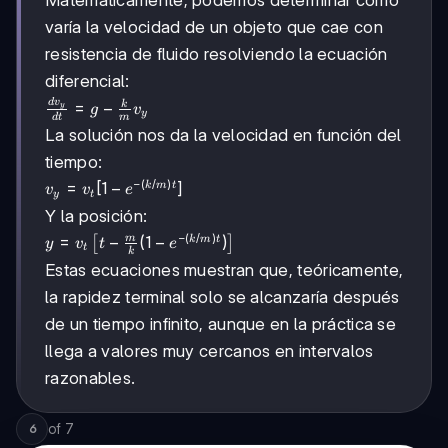
varía la velocidad de un objeto que cae con
resistencia de fluido resolviendo la ecuación
diferencial:
d
v
\frac{dv_y}
=
−
k
y
g
v
y
d
t
m
{dt} = g -
La solución nos da la velocidad en función del
\frac{k}
tiempo:
{m}v_y
−
(
/
)
v_y =
=
[
1
−
]
k
m
t
v
v
e
y
t
v_t[1 -
Y la posición:
e^{-
−
(
/
)
y = v_t
=
−
(
1
−
)
m
k
m
t
[
]
y
v
t
e
(k/m)t}]
t
k
\left[ t -
Estas ecuaciones muestran que, teóricamente,
\frac{m}
la rapidez terminal solo se alcanzaría después
{k} (1 -
e^{-
de un tiempo infinito, aunque en la práctica se
(k/m)t})
llega a valores muy cercanos en intervalos
\right]
razonables.
of
7
6