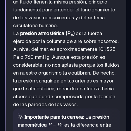
un fluido tienen la misma presión, principio
fundamental para entender el funcionamiento
de los vasos comunicantes y del sistema
circulatorio humano.
La
presión atmosférica (P₀)
es la fuerza
ejercida por la columna de aire sobre nosotros.
Al nivel del mar, es aproximadamente 101.325
Pa o 760 mmHg. Aunque esta presión es
considerable, no nos aplasta porque los fluidos
en nuestro organismo la equilibran. De hecho,
la presión sanguínea en las arterias es mayor
que la atmosférica, creando una fuerza hacia
afuera que queda compensada por la tensión
de las paredes de los vasos.
💡
Importante para tu carrera
: La
presión
P-
−
manométrica
es la diferencia entre
P
P
0
P₀