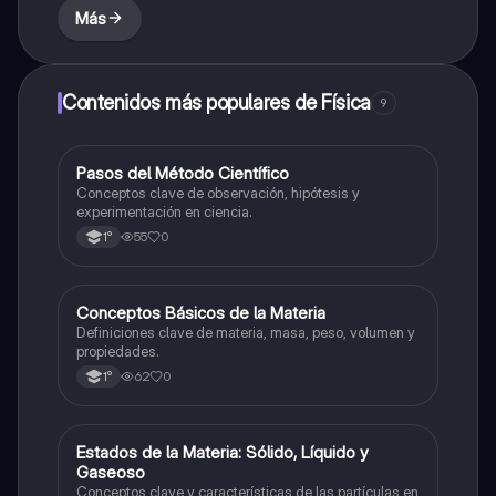
Más
Contenidos más populares de Física
9
P
Pasos del Método Científico
Física
Conceptos clave de observación, hipótesis y
experimentación en ciencia.
55
0
1°
C
Conceptos Básicos de la Materia
Física
Definiciones clave de materia, masa, peso, volumen y
propiedades.
62
0
1°
E
Estados de la Materia: Sólido, Líquido y
Física
Gaseoso
Conceptos clave y características de las partículas en