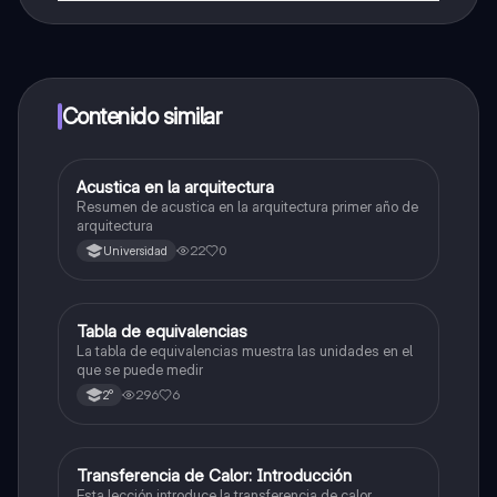
¡Sí lo es! Tienes acceso totalmente gratuito a todo el
contenido de la app, puedes chatear con otros
alumnos y recibir ayuda inmeditamente. Puedes ganar
dinero utilizando la aplicación, que te permitirá acceder
a determinadas funciones.
Contenido similar
Acustica en la arquitectura
Física
Resumen de acustica en la arquitectura primer año de
arquitectura
22
0
Universidad
Tabla de equivalencias
Física
La tabla de equivalencias muestra las unidades en el
que se puede medir
296
6
2°
Transferencia de Calor: Introducción
Física
Esta lección introduce la transferencia de calor,