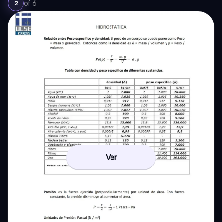
of
6
2
Ver