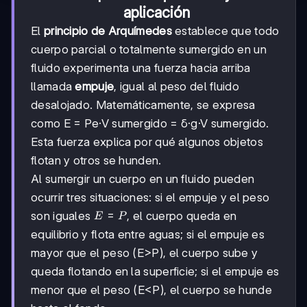
aplicación
El
principio de Arquímedes
establece que todo
cuerpo parcial o totalmente sumergido en un
fluido experimenta una fuerza hacia arriba
llamada
empuje
, igual al peso del fluido
desalojado. Matemáticamente, se expresa
como E = Pe·V sumergido = δ·g·V sumergido.
Esta fuerza explica por qué algunos objetos
flotan y otros se hunden.
Al sumergir un cuerpo en un fluido pueden
ocurrir tres situaciones: si el empuje y el peso
E=P
=
son iguales
, el cuerpo queda en
E
P
equilibrio y flota entre aguas; si el empuje es
mayor que el peso (E>P), el cuerpo sube y
queda flotando en la superficie; si el empuje es
menor que el peso (E<P), el cuerpo se hunde