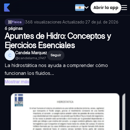
Abrir la app
368
visualizaciones
·
Actualizado
27 de jul. de 2026
·
Física
6 páginas
Apuntes de Hidro: Conceptos y
Ejercicios Esenciales
Candela Marquez
C
Seguir
@
candelama_t74t7
La hidrostática nos ayuda a comprender cómo
funcionan los fluidos...
Mostrar más