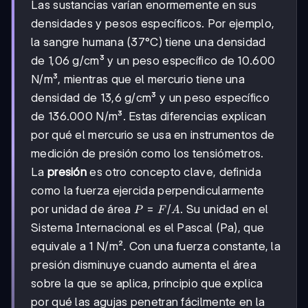
Las sustancias varían enormemente en sus
densidades y pesos específicos. Por ejemplo,
la sangre humana (37°C) tiene una densidad
de 1,06 g/cm³ y un peso específico de 10.600
N/m³, mientras que el mercurio tiene una
densidad de 13,6 g/cm³ y un peso específico
de 136.000 N/m³. Estas diferencias explican
por qué el mercurio se usa en instrumentos de
medición de presión como los tensiómetros.
La
presión
es otro concepto clave, definida
como la fuerza ejercida perpendicularmente
P =
=
/
por unidad de área
. Su unidad en el
P
F
A
F/A
Sistema Internacional es el Pascal (Pa), que
equivale a 1 N/m². Con una fuerza constante, la
presión disminuye cuando aumenta el área
sobre la que se aplica, principio que explica
por qué las agujas penetran fácilmente en la