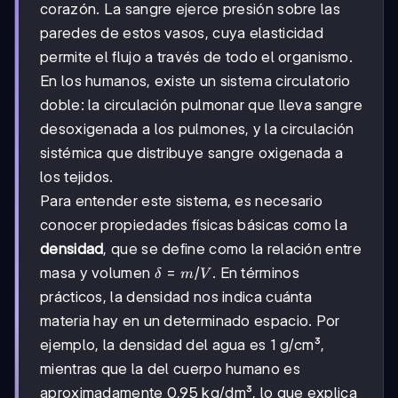
corazón. La sangre ejerce presión sobre las
paredes de estos vasos, cuya elasticidad
permite el flujo a través de todo el organismo.
En los humanos, existe un sistema circulatorio
doble: la circulación pulmonar que lleva sangre
desoxigenada a los pulmones, y la circulación
sistémica que distribuye sangre oxigenada a
los tejidos.
Para entender este sistema, es necesario
conocer propiedades físicas básicas como la
densidad
, que se define como la relación entre
δ =
=
/
masa y volumen
. En términos
δ
m
V
m/V
prácticos, la densidad nos indica cuánta
materia hay en un determinado espacio. Por
ejemplo, la densidad del agua es 1 g/cm³,
mientras que la del cuerpo humano es
aproximadamente 0,95 kg/dm³, lo que explica