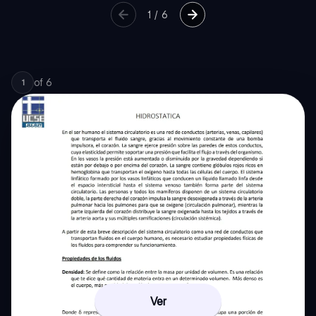
1
/
6
of
6
1
Ver