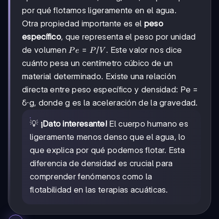
por qué flotamos ligeramente en el agua.
Otra propiedad importante es el
peso
específico
, que representa el peso por unidad
Pe
=
/
de volumen
. Este valor nos dice
P
e
P
V
=
cuánto pesa un centímetro cúbico de un
P/V
material determinado. Existe una relación
directa entre peso específico y densidad: Pe =
δ·g, donde g es la aceleración de la gravedad.
💡
¡Dato interesante!
El cuerpo humano es
ligeramente menos denso que el agua, lo
que explica por qué podemos flotar. Esta
diferencia de densidad es crucial para
comprender fenómenos como la
flotabilidad en las terapias acuáticas.