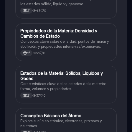
los estados sólido, líquido y gaseoso.
43
0
2°
P
Propiedades de la Materia: Densidad y
Física
Cambios de Estado
Conceptos clave sobre densidad, puntos de fusión y
ebullición, y propiedades intensivas/extensivas.
55
0
2°
E
Estados de la Materia: Sólidos, Líquidos y
Física
Gases
Características clave de los estados de la materia:
forma, volumen y propiedades.
37
0
2°
C
Conceptos Básicos del Átomo
Física
Explora el núcleo atómico, electrones, protones y
neutrones.