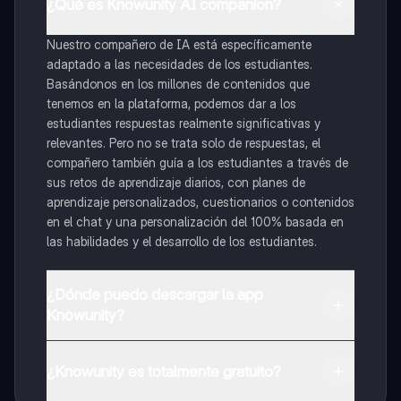
¿Qué es Knowunity AI companion?
Nuestro compañero de IA está específicamente
adaptado a las necesidades de los estudiantes.
Basándonos en los millones de contenidos que
tenemos en la plataforma, podemos dar a los
estudiantes respuestas realmente significativas y
relevantes. Pero no se trata solo de respuestas, el
compañero también guía a los estudiantes a través de
sus retos de aprendizaje diarios, con planes de
aprendizaje personalizados, cuestionarios o contenidos
en el chat y una personalización del 100% basada en
las habilidades y el desarrollo de los estudiantes.
¿Dónde puedo descargar la app
Knowunity?
Puedes descargar la app en Google Play Store y Apple
App Store.
¿Knowunity es totalmente gratuito?