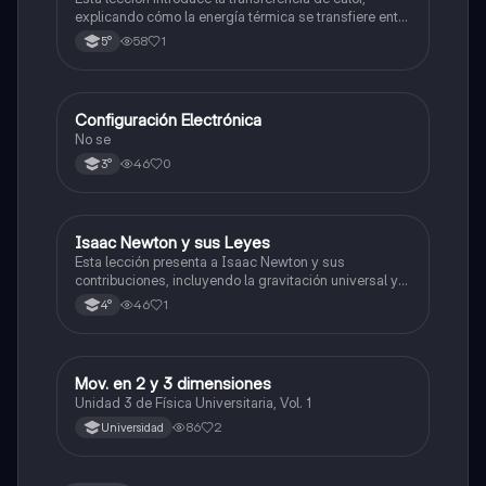
explicando cómo la energía térmica se transfiere entre
objetos a través de conducción, convección y
58
1
5°
radiación.
Configuración Electrónica
Física
No se
46
0
3°
Isaac Newton y sus Leyes
Física
Esta lección presenta a Isaac Newton y sus
contribuciones, incluyendo la gravitación universal y
las bases de la mecánica clásica.
46
1
4°
Mov. en 2 y 3 dimensiones
Física
Unidad 3 de Física Universitaria, Vol. 1
86
2
Universidad