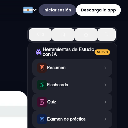
Iniciar sesión
Descarga la app
0
Herramientas de Estudio
NUEVO
con IA
Resumen
Flashcards
Quiz
Examen de práctica