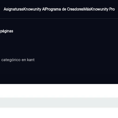
Asignaturas
Knowunity AI
Programa de Creadores
Más
Knowunity Pro
 páginas
o categórico en kant