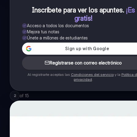
Inscríbete para ver los apuntes
.
¡Es
gratis!
Acceso a todos los documentos
Mejora tus notas
Únete a millones de estudiantes
Regístrarse con correo electrónico
Al registrarte aceptas las
Condiciones del servicio
y la
Política 
privacidad
.
of
15
2