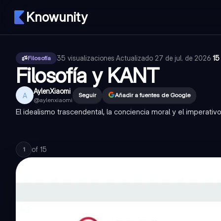
Knowunity
35
visualizaciones
·
Actualizado
27 de jul. de 2026
·
15
Filosofía
Filosofía y KANT
AylenXiaomi
A
Seguir
Añadir a fuentes de Google
@
aylenxiaomi
El idealismo trascendental, la conciencia moral y el imperativ
of
15
1