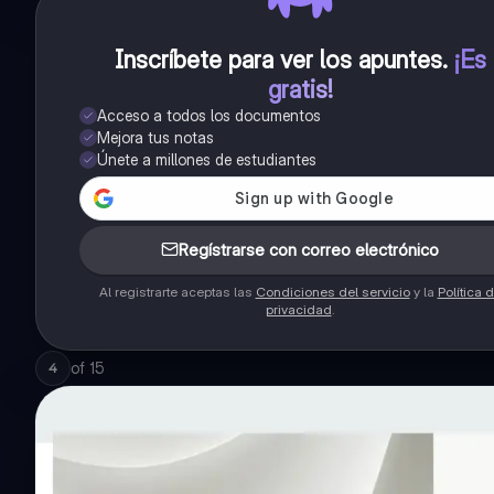
Inscríbete para ver los apuntes
.
¡Es
gratis!
Acceso a todos los documentos
Mejora tus notas
Únete a millones de estudiantes
Regístrarse con correo electrónico
Al registrarte aceptas las
Condiciones del servicio
y la
Política 
privacidad
.
of
15
4