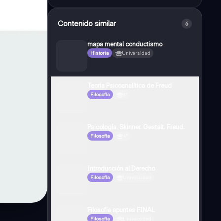
Contenido similar
6
mapa mental conductismo
Historia
Universidad
Teoría Psicoanalítica de Freud
Filosofía
3°
Psicología. Skinner. Gestalt. Freud.
Filosofía
4°
Introducción al Derecho
Filosofía
Universidad
Filosofía apuntes FINAL
Filosofía
Universidad