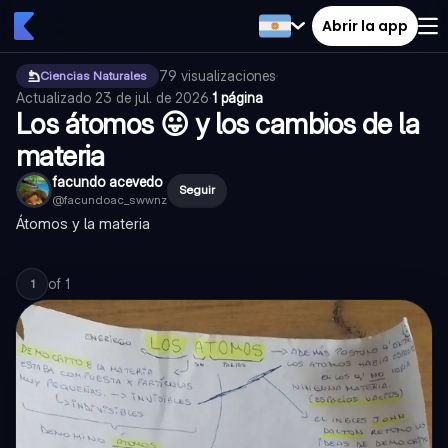
Abrir la app
79
visualizaciones
·
Ciencias Naturales
Actualizado
23 de jul. de 2026
·
1 página
Los átomos 😛 y los cambios de la
materia
facundo acevedo
Seguir
@
facundoac_swwnz
Átomos y la materia
of
1
1