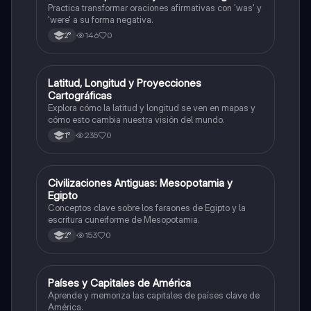
Practica transformar oraciones afirmativas con 'was' y
'were' a su forma negativa.
146
0
2°
L
Latitud, Longitud y Proyecciones
Geografía
Cartográficas
Explora cómo la latitud y longitud se ven en mapas y
cómo esto cambia nuestra visión del mundo.
235
0
1°
C
Civilizaciones Antiguas: Mesopotamia y
Historia
Egipto
Conceptos clave sobre los faraones de Egipto y la
escritura cuneiforme de Mesopotamia.
153
0
2°
P
Países y Capitales de América
Geografía
Aprende y memoriza las capitales de países clave de
América.