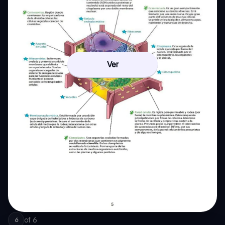
Ver
of
6
6