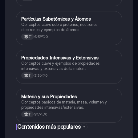
P
Partículas Subatómicas y Átomos
Ciencias Naturales
Conceptos clave sobre protones, neutrones,
electrones y ejemplos de átomos.
39
0
2°
P
Propiedades Intensivas y Extensivas
Ciencias Naturales
Conceptos clave y ejemplos de propiedades
intensivas y extensivas de la materia.
36
0
1°
M
Materia y sus Propiedades
Ciencias Naturales
Conceptos básicos de materia, masa, volumen y
propiedades intensivas/extensivas.
59
0
1°
Contenidos más populares
9