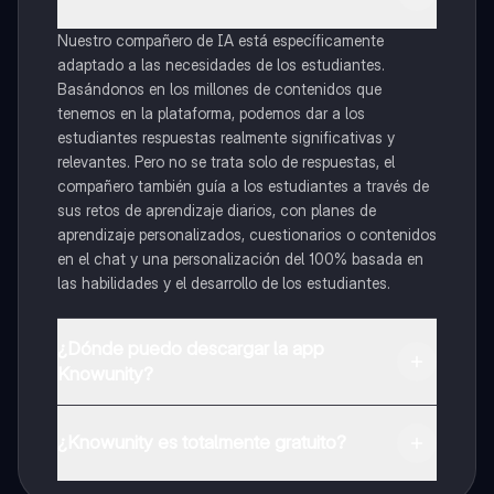
Nuestro compañero de IA está específicamente
adaptado a las necesidades de los estudiantes.
Basándonos en los millones de contenidos que
tenemos en la plataforma, podemos dar a los
estudiantes respuestas realmente significativas y
relevantes. Pero no se trata solo de respuestas, el
compañero también guía a los estudiantes a través de
sus retos de aprendizaje diarios, con planes de
aprendizaje personalizados, cuestionarios o contenidos
en el chat y una personalización del 100% basada en
las habilidades y el desarrollo de los estudiantes.
¿Dónde puedo descargar la app
Knowunity?
Puedes descargar la app en Google Play Store y Apple
App Store.
¿Knowunity es totalmente gratuito?
¡Sí lo es! Tienes acceso totalmente gratuito a todo el