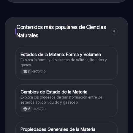
contenido de la app, puedes chatear con otros
alumnos y recibir ayuda inmeditamente. Puedes ganar
dinero utilizando la aplicación, que te permitirá acceder
a determinadas funciones.
Contenidos más populares de Ciencias
9
Naturales
E
Estados de la Materia: Forma y Volumen
Ciencias Naturales
Explora la forma y el volumen de sólidos, líquidos y
gases.
70
0
1°
C
Cambios de Estado de la Materia
Ciencias Naturales
Explora los procesos de transformación entre los
estados sólido, líquido y gaseoso.
73
0
1°
P
Propiedades Generales de la Materia
Ciencias Naturales