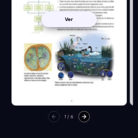
Ver
1
/
6