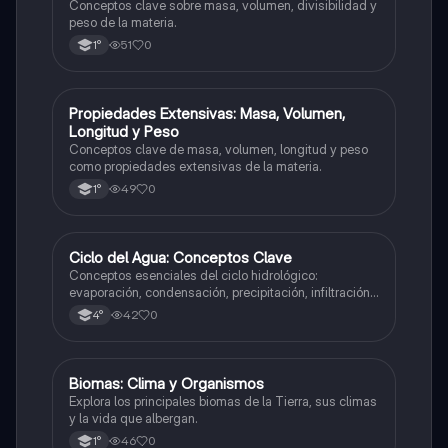
Conceptos clave sobre masa, volumen, divisibilidad y
peso de la materia.
51
0
1°
P
Propiedades Extensivas: Masa, Volumen,
Ciencias Naturales
Longitud y Peso
Conceptos clave de masa, volumen, longitud y peso
como propiedades extensivas de la materia.
49
0
1°
C
Ciclo del Agua: Conceptos Clave
Ciencias Naturales
Conceptos esenciales del ciclo hidrológico:
evaporación, condensación, precipitación, infiltración
y transpiración.
42
0
4°
B
Biomas: Clima y Organismos
Ciencias Naturales
Explora los principales biomas de la Tierra, sus climas
y la vida que albergan.
46
0
1°