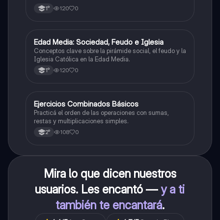
120
0
1°
E
Edad Media: Sociedad, Feudo e Iglesia
Historia
Conceptos clave sobre la pirámide social, el feudo y la
Iglesia Católica en la Edad Media.
120
0
1°
E
Ejercicios Combinados Básicos
Matemáticas
Practicá el orden de las operaciones con sumas,
restas y multiplicaciones simples.
108
0
2°
Mira lo que dicen nuestros
usuarios. Les encantó —
y a ti
también te encantará
.