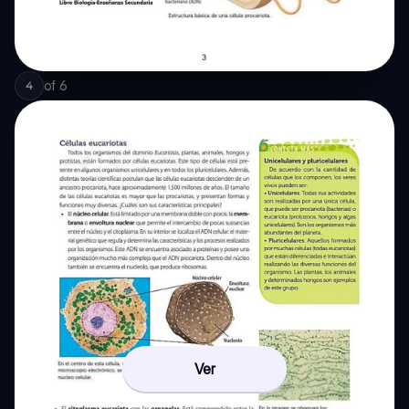
of
6
4
Ver