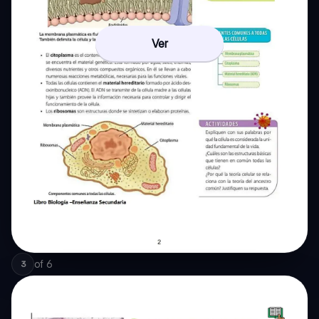
Ver
of
6
3