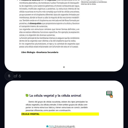
of
6
5