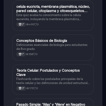
C
celula eucriota, membrana plasmática, núcleo,
Biología
pared celular, citoplasma y citoesqueletos.
nombre se las partes de la celula eucariota
Este quiz evalúa tu conocimiento sobre la célula
eucariota, incluyendo la membrana plasmática,
núcleo, pared celular, citoplasma y citoesqueleto.
490
0
2°
C
Conceptos Básicos de Biología
Biología
Definiciones esenciales de biología para estudiantes
de 8vo grado.
158
0
1°
T
Teoría Celular: Postulados y Conceptos
Biología
Clave
Flashcards sobre los postulados principales de la
teoría celular y las definiciones de unidad estructural
y funcional.
173
0
3°
P
Pasado Simple: 'Was' y 'Were' en Negativo
Inglés