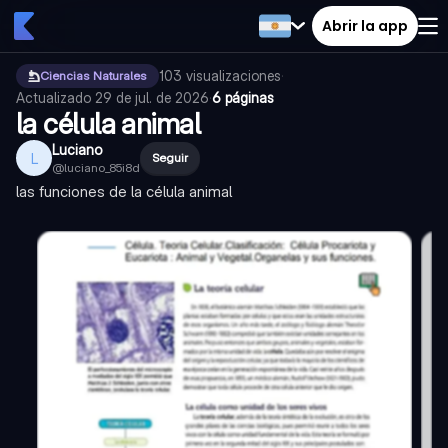
Abrir la app
103
visualizaciones
·
Ciencias Naturales
Actualizado
29 de jul. de 2026
·
6 páginas
la célula animal
Luciano
L
Seguir
@
luciano_85i8d
las funciones de la célula animal