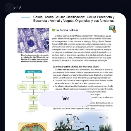
of
6
1
Ver