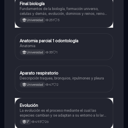
Final biología
Biología
Fundamentos de la biología, formación universo,
celulas y demás, evolución, dominios y reinos, reino
planta y animalia
251
3
Universidad
Anatomia parcial 1 odontología
Biología
Anatomia
35
1
Universidad
Aparato respiratorio
Biología
Descripción traquea, bronquios, irpulmones y pleura
47
2
Universidad
Evolución
Biología
La evolución es el proceso mediante el cual las
especies cambian y se adaptan a su entorno a lo largo
del tiempo.
493
26
2°