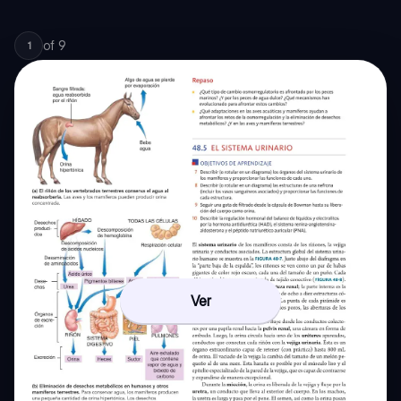
of
9
1
Ver