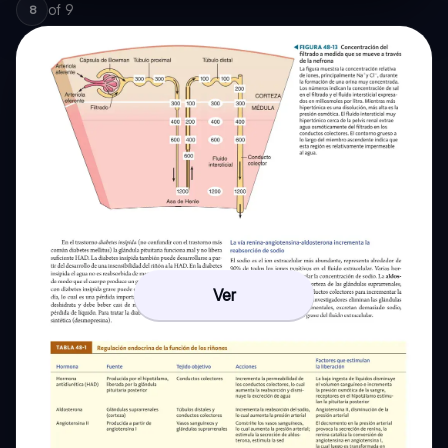
of
9
8
Ver