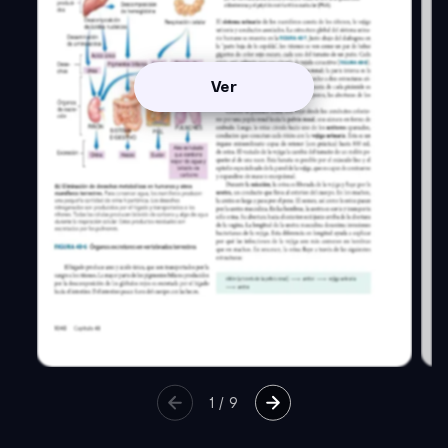
Ver
1
/
9