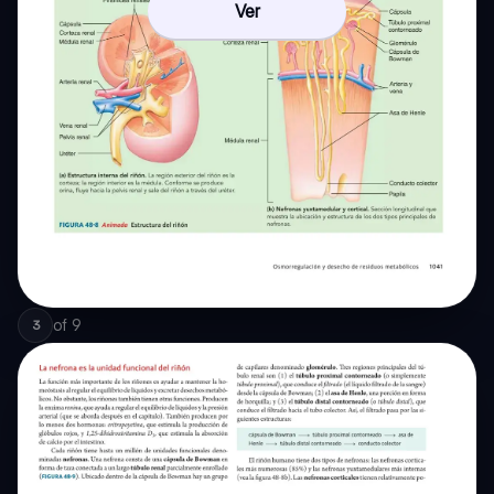
Ver
of
9
3