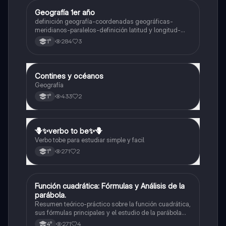
Geografía 1er año
Geografía
definición geografía-coordenadas geográficas-
meridianos-paralelos-definición latitud y longitud-
elementos del mapa-definición mapa-localización
284
3
1°
relativa y absoluta
Contines y océanos
Geografía
Geografía
433
2
1°
🪻✨️verbo to be✨️🪻
Inglés
Verbo tobe para estudiar simple y facil
271
2
1°
Función cuadrática: Fórmulas y Análisis de la
Matemáticas
parábola.
Resumen teórico-práctico sobre la función cuadrática,
sus fórmulas principales y el estudio de la parábola
como representación gráfica.Incluye desarrollo de la
271
4
4°