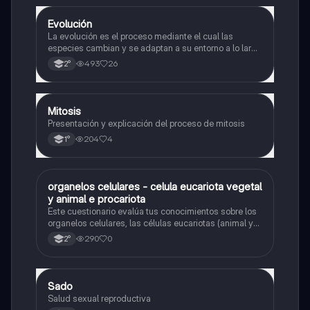
Evolución
Biología
La evolución es el proceso mediante el cual las
especies cambian y se adaptan a su entorno a lo largo
del tiempo.
493
26
2°
Mitosis
Biología
Presentación y explicación del proceso de mitosis
204
4
1°
O
organelos celulares - celula eucariota vegetal
Biología
y animal e procariota
Este cuestionario evalúa tus conocimientos sobre los
organelos celulares, las células eucariotas (animal y
vegetal) y las células procariotas.
290
0
2°
Sado
Biología
Salud sexual reproductiva