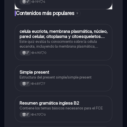
191
4
4°
Contenidos más populares
9
C
celula eucriota, membrana plasmática, núcleo,
Biología
pared celular, citoplasma y citoesqueletos.
nombre se las partes de la celula eucariota
Este quiz evalúa tu conocimiento sobre la célula
eucariota, incluyendo la membrana plasmática,
núcleo, pared celular, citoplasma y citoesqueleto.
490
0
2°
Simple present
Inglés
Estructura del present simple/simple present
481
7
1°
Resumen gramática inglesa B2
Inglés
Contiene los temas básicos necesarios para el FCE
470
6
6°