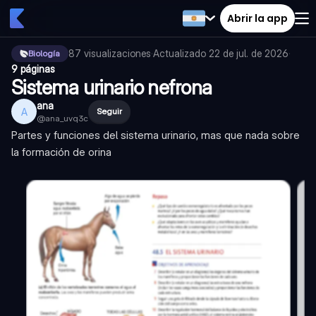
Abrir la app
87
visualizaciones
·
Actualizado
22 de jul. de 2026
·
Biología
9 páginas
Sistema urinario nefrona
ana
A
Seguir
@
ana_uvq3c
Partes y funciones del sistema urinario, mas que nada sobre
la formación de orina