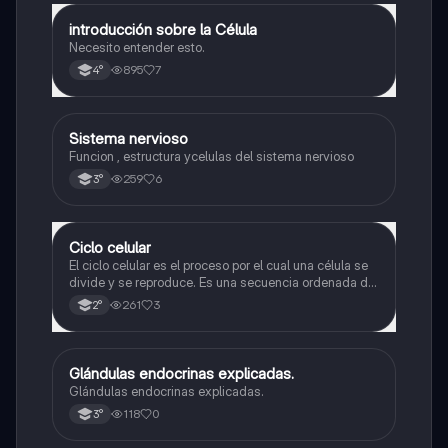
introducción sobre la Célula
Biología
Necesito entender esto.
895
7
4°
Sistema nervioso
Biología
Funcion , estructura ycelulas del sistema nervioso
259
6
3°
Ciclo celular
Biología
El ciclo celular es el proceso por el cual una célula se
divide y se reproduce. Es una secuencia ordenada de
eventos que permiten la replicación del material
261
3
2°
genético y la formación de dos células hijas idénticas
Glándulas endocrinas explicadas.
Biología
Glándulas endocrinas explicadas.
118
0
3°