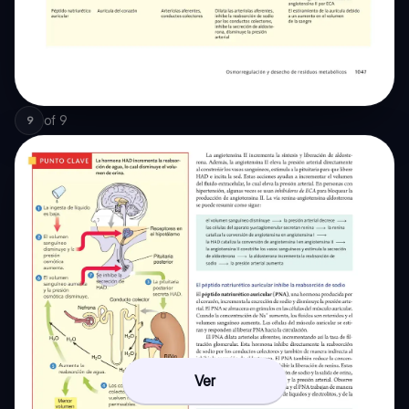
of
9
9
Ver