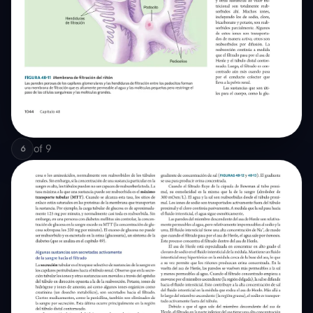
of
9
6