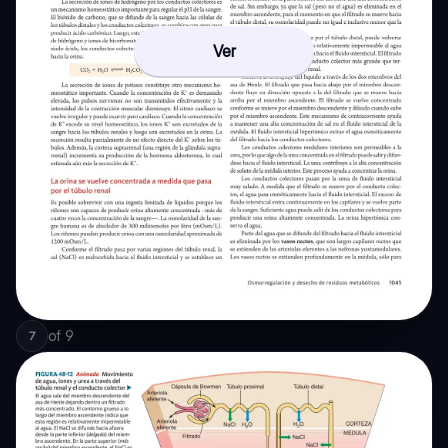
Ver
of
9
7