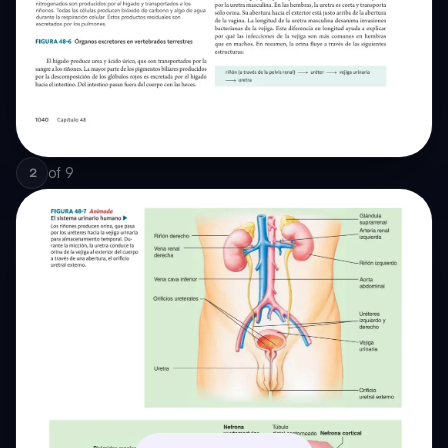
of
9
2