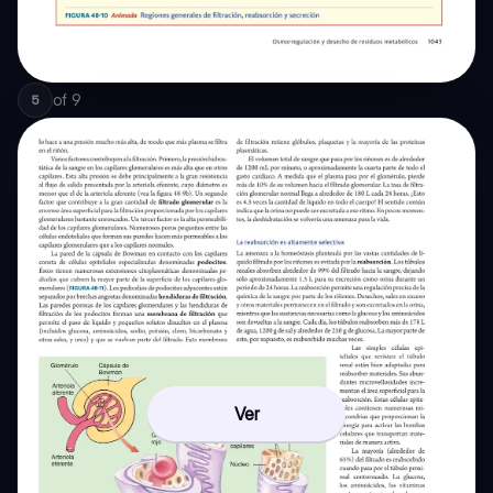
of
9
5
Ver