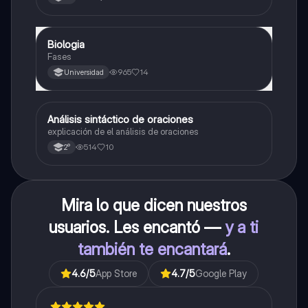
forma general, cálculo de raíces, vértice y elementos
fundamentales para su interpretación
Biologia
Biología
Fases
965
14
Universidad
Análisis sintáctico de oraciones
Lengua
explicación de el análisis de oraciones
514
10
2°
Mira lo que dicen nuestros
usuarios. Les encantó —
y a ti
también te encantará
.
4.6
/5
App Store
4.7
/5
Google Play