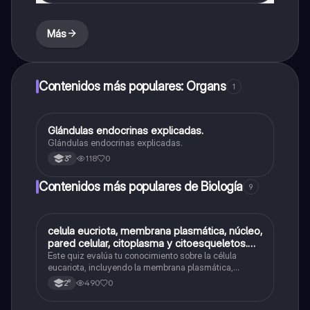
Más
Contenidos más populares: Organs
1
Glándulas endocrinas explicadas.
Biología
Glándulas endocrinas explicadas.
118
0
3°
Contenidos más populares de Biología
9
C
celula eucriota, membrana plasmática, núcleo,
Biología
pared celular, citoplasma y citoesqueletos.
nombre se las partes de la celula eucariota
Este quiz evalúa tu conocimiento sobre la célula
eucariota, incluyendo la membrana plasmática,
núcleo, pared celular, citoplasma y citoesqueleto.
490
0
2°