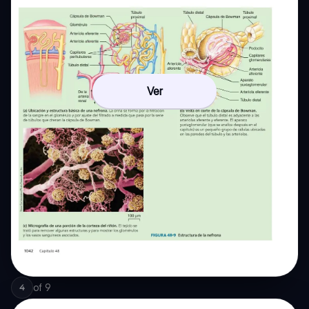
Ver
of
9
4