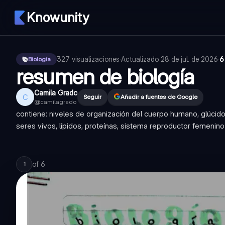
Knowunity
327
visualizaciones
·
Actualizado
28 de jul. de 2026
·
6
Biología
resumen de biología
Camila Grado
C
Seguir
Añadir a fuentes de Google
@
camilagrado
contiene: niveles de organización del cuerpo humano, glúcido
seres vivos, lípidos, proteínas, sistema reproductor femenino
of
6
1