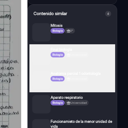
Contenido similar
6
Mitosis
Biología
2°
Final biología
Biología
Universidad
Anatomia parcial 1 odontología
Biología
Universidad
Aparato respiratorio
Biología
Universidad
Funcionamieto de la menor unidad de
vida