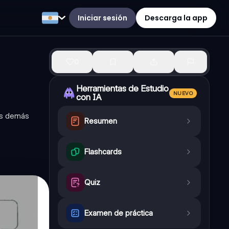
Iniciar sesión
Descarga la app
0
Herramientas de Estudio
NUEVO
con IA
los demás
Resumen
Flashcards
Quiz
Examen de práctica