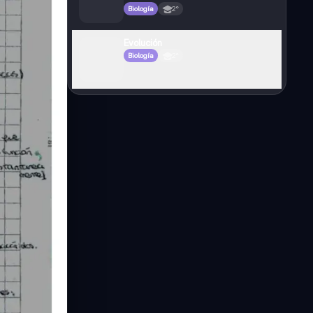
Biología
2°
Evolución
Biología
2°