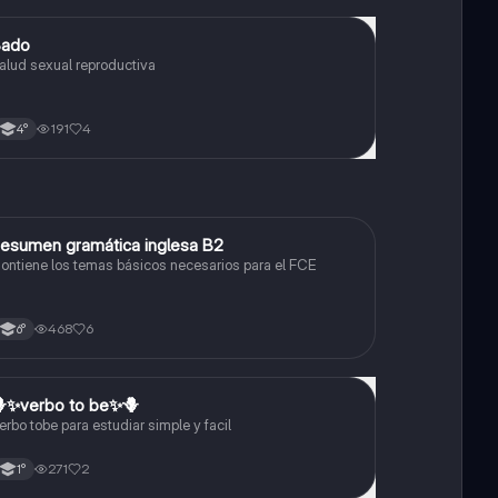
Sado
Biología
alud sexual reproductiva
191
4
4°
esumen gramática inglesa B2
Inglés
ontiene los temas básicos necesarios para el FCE
468
6
6°
✨️verbo to be✨️🪻
Inglés
erbo tobe para estudiar simple y facil
271
2
1°