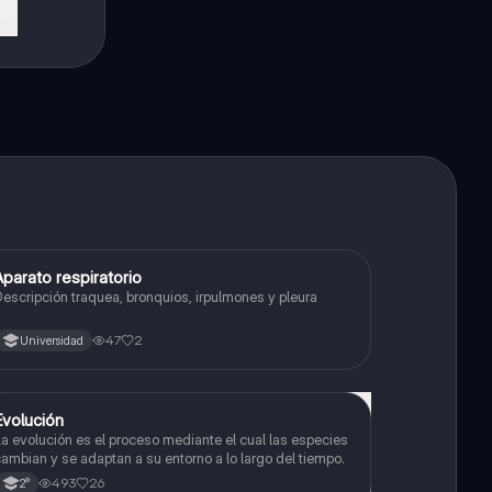
Aparato respiratorio
Biología
escripción traquea, bronquios, irpulmones y pleura
47
2
Universidad
Evolución
Biología
a evolución es el proceso mediante el cual las especies
ambian y se adaptan a su entorno a lo largo del tiempo.
493
26
2°