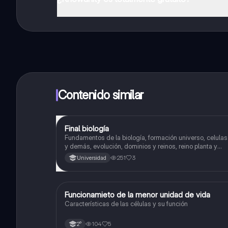
¡Sí lo es! Tienes acceso totalmente gratuito a todo e
inmeditamente. Puedes ganar dinero utilizando la apli
Contenido similar
Final biología
Biología
Fundamentos de la biología, formación universo, celulas
y demás, evolución, dominios y reinos, reino planta y
animalia
251
3
Universidad
Funcionamieto de la menor unidad de vida
Biología
Características de las células y su función
104
5
2°