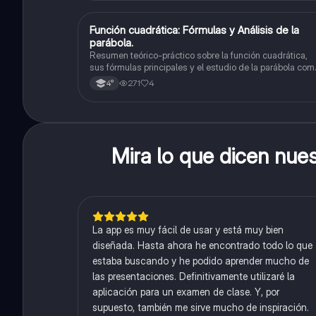
Función cuadrática: Fórmulas y Análisis de la
Matemáticas
parábola.
Resumen teórico-práctico sobre la función cuadrática,
sus fórmulas principales y el estudio de la parábola com
representación gráfica.Incluye desarrollo de la forma
271
4
4°
general, cálculo de raíces, vértice y elementos
fundamentales para su interpretación
Mira lo que dicen nue
La app es muy fácil de usar y está muy bien
diseñada. Hasta ahora he encontrado todo lo que
estaba buscando y he podido aprender mucho de
las presentaciones. Definitivamente utilizaré la
aplicación para un examen de clase. Y, por
supuesto, también me sirve mucho de inspiración.