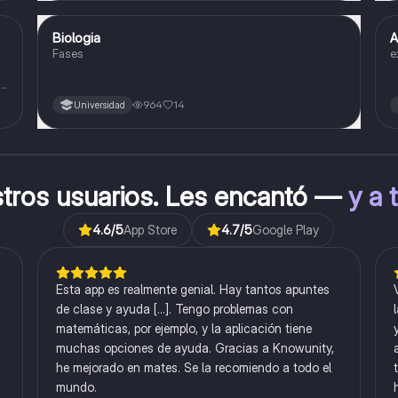
Biologia
A
Biología
Fases
e
o
964
14
Universidad
stros usuarios. Les encantó —
y a 
4.6
/5
App Store
4.7
/5
Google Play
Esta app es realmente genial. Hay tantos apuntes
de clase y ayuda [...]. Tengo problemas con
matemáticas, por ejemplo, y la aplicación tiene
muchas opciones de ayuda. Gracias a Knowunity,
he mejorado en mates. Se la recomiendo a todo el
mundo.