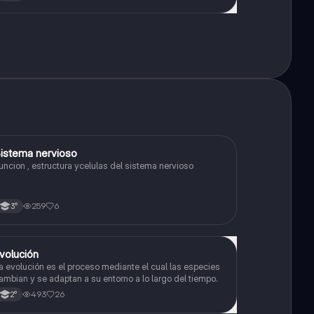
istema nervioso
Biología
uncion , estructura ycelulas del sistema nervioso
259
6
3°
volución
Biología
a evolución es el proceso mediante el cual las especies
ambian y se adaptan a su entorno a lo largo del tiempo.
493
26
2°