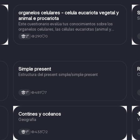
O
organelos celulares - celula eucariota vegetal y
Biología
animal e procariota
S
Este cuestionario evalúa tus conocimientos sobre los
organelos celulares, las células eucariotas (animal y
vegetal) y las células procariotas.
290
0
2°
Simple present
R
Inglés
Estructura del present simple/simple present
C
481
7
1°
Contines y océanos

Geografía
Geografía
V
433
2
1°