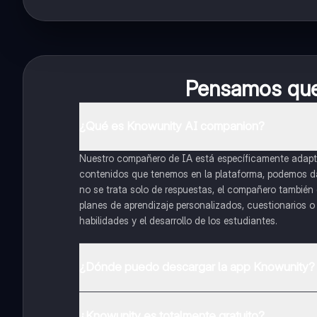
Pensamos que 
¿Qué es Knowunity AI companion?
Nuestro compañero de IA está específicamente adapta
contenidos que tenemos en la plataforma, podemos dar 
no se trata solo de respuestas, el compañero también g
planes de aprendizaje personalizados, cuestionarios 
habilidades y el desarrollo de los estudiantes.
¿Dónde puedo descargar la app Knowunity?
Puedes descargar la app en Google Play Store y Apple
¿Knowunity es totalmente gratuito?