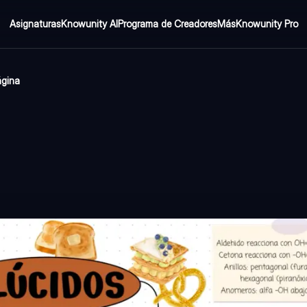
Asignaturas
Knowunity AI
Programa de Creadores
Más
Knowunity Pro
ágina