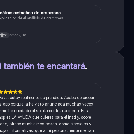
nálisis sintáctico de oraciones
Lengua
xplicación de el análisis de oraciones
514
10
2°
ti también te encantará
.
Vaya, estoy realmente sorprendida. Acabo de probar
la app porque la he visto anunciada muchas veces
y me he quedado absolutamente alucinada. Esta
app es LA AYUDA que quieres para el insti y, sobre
todo, ofrece muchísimas cosas, como ejercicios y
hojas informativas, que a mí personalmente me han