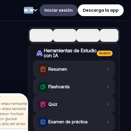
Iniciar sesión
Descarga la app
0
Herramientas de Estudio
NUEVO
con IA
Resumen
Flashcards
Quiz
Examen de práctica