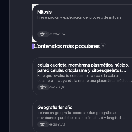
Mitosis
Biología
Presentación y explicación del proceso de mitosis
204
4
1°
Contenidos más populares
9
C
celula eucriota, membrana plasmática, núcleo,
Biología
pared celular, citoplasma y citoesqueletos.
nombre se las partes de la celula eucariota
Este quiz evalúa tu conocimiento sobre la célula
eucariota, incluyendo la membrana plasmática, núcleo,
pared celular, citoplasma y citoesqueleto.
490
0
2°
Geografía 1er año
Geografía
definición geografía-coordenadas geográficas-
meridianos-paralelos-definición latitud y longitud-
elementos del mapa-definición mapa-localización
284
3
1°
relativa y absoluta