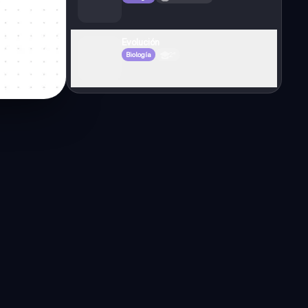
Evolución
Biología
2°