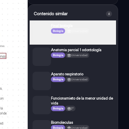
Contenido similar
6
Final biología
Biología
Universidad
Anatomia parcial 1 odontología
Biología
Universidad
Aparato respiratorio
Biología
Universidad
Funcionamieto de la menor unidad de
vida
Biología
2°
Biomoleculas
Biología
Universidad