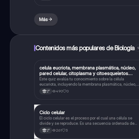
Más
Contenidos más populares de Biología
9
C
celula eucriota, membrana plasmática, núcleo,
Biología
pared celular, citoplasma y citoesqueletos.
nombre se las partes de la celula eucariota
Este quiz evalúa tu conocimiento sobre la célula
eucariota, incluyendo la membrana plasmática, núcleo,
pared celular, citoplasma y citoesqueleto.
490
0
2°
Ciclo celular
Biología
El ciclo celular es el proceso por el cual una célula se
divide y se reproduce. Es una secuencia ordenada de
eventos que permiten la replicación del material genétic
261
3
2°
y la formación de dos células hijas idénticas