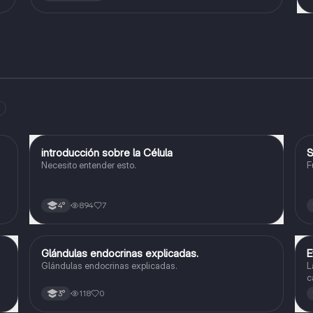
introducción sobre la Célula
S
Biología
Necesito entender esto.
F
894
7
4°
Glándulas endocrinas explicadas.
E
Biología
Glándulas endocrinas explicadas.
L
c
o
118
0
3°