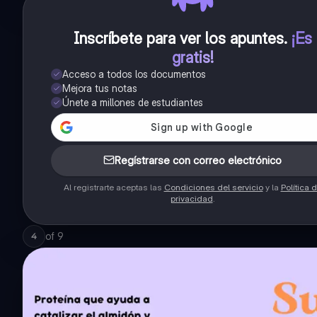
Inscríbete para ver los apuntes
.
¡Es
gratis!
Acceso a todos los documentos
Mejora tus notas
Únete a millones de estudiantes
Regístrarse con correo electrónico
Al registrarte aceptas las
Condiciones del servicio
y la
Política 
privacidad
.
of
9
4