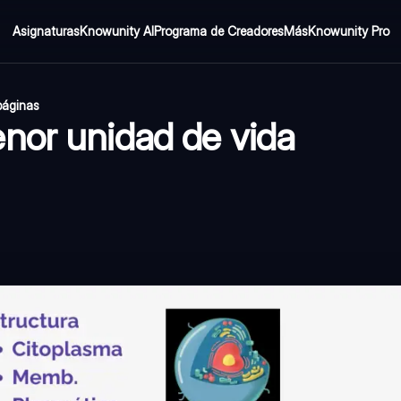
Asignaturas
Knowunity AI
Programa de Creadores
Más
Knowunity Pro
páginas
nor unidad de vida