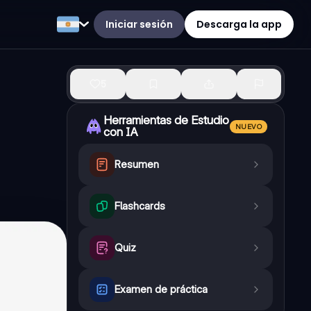
Iniciar sesión
Descarga la app
5
Herramientas de Estudio
NUEVO
con IA
Resumen
Flashcards
Quiz
Examen de práctica