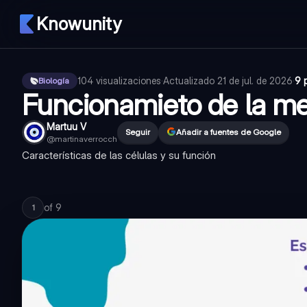
Knowunity
104
visualizaciones
·
Actualizado
21 de jul. de 2026
·
9 
Biología
Funcionamieto de la me
Martuu V
Seguir
Añadir a fuentes de Google
@
martinaverrocch
Características de las células y su función
of
9
1