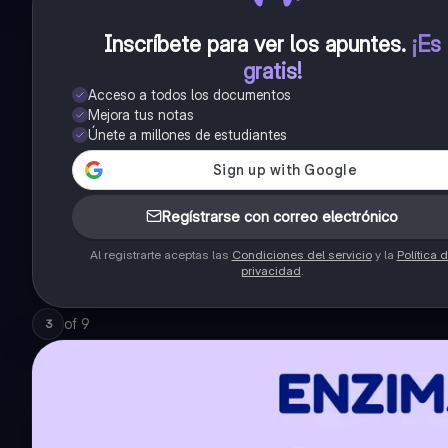
Inscríbete para ver los apuntes
.
¡Es
gratis!
Acceso a todos los documentos
Mejora tus notas
Únete a millones de estudiantes
Regístrarse con correo electrónico
Al registrarte aceptas las
Condiciones del servicio
y la
Política 
privacidad
.
of
9
3