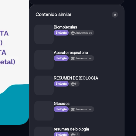
Contenido similar
6
Biomoleculas
Biología
Universidad
Aparato respiratorio
Biología
Universidad
RESUMEN DE BIOLOGIA
Biología
3°
Glucidos
Biología
Universidad
resumen de biología
Biología
4°