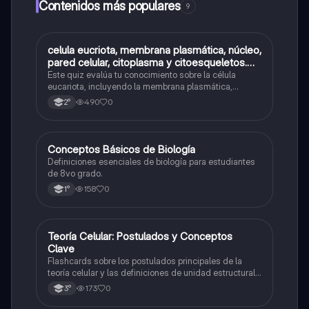
Contenidos más populares
9
C
celula eucriota, membrana plasmática, núcleo,
Biología
pared celular, citoplasma y citoesqueletos.
nombre se las partes de la celula eucariota
Este quiz evalúa tu conocimiento sobre la célula
eucariota, incluyendo la membrana plasmática,
núcleo, pared celular, citoplasma y citoesqueleto.
490
0
2°
C
Conceptos Básicos de Biología
Biología
Definiciones esenciales de biología para estudiantes
de 8vo grado.
158
0
1°
T
Teoría Celular: Postulados y Conceptos
Biología
Clave
Flashcards sobre los postulados principales de la
teoría celular y las definiciones de unidad estructural
y funcional.
173
0
3°