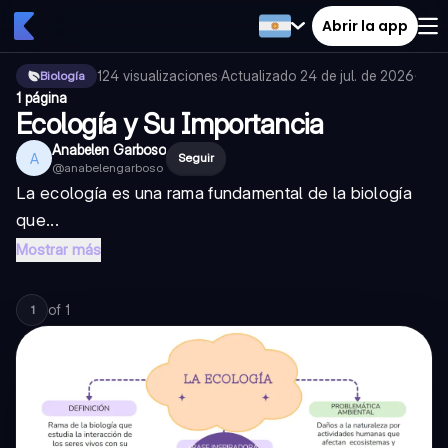
Abrir la app
124
visualizaciones
·
Actualizado
24 de jul. de 2026
·
Biología
1 página
Ecología y Su Importancia
Anabelen Garboso
A
Seguir
@
anabelengarboso
La ecología es una rama fundamental de la biología
que...
Mostrar más
of
1
1