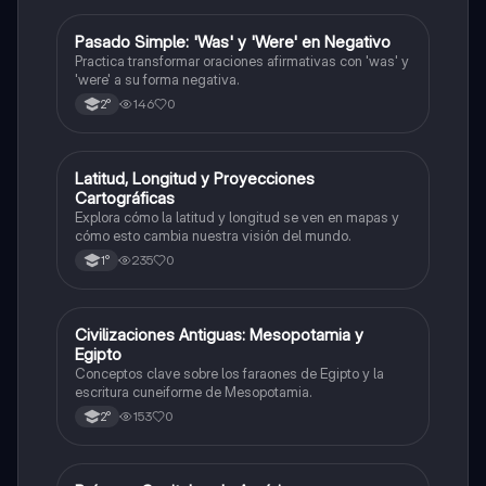
P
Pasado Simple: 'Was' y 'Were' en Negativo
Inglés
Practica transformar oraciones afirmativas con 'was' y
'were' a su forma negativa.
146
0
2°
L
Latitud, Longitud y Proyecciones
Geografía
Cartográficas
Explora cómo la latitud y longitud se ven en mapas y
cómo esto cambia nuestra visión del mundo.
235
0
1°
C
Civilizaciones Antiguas: Mesopotamia y
Historia
Egipto
Conceptos clave sobre los faraones de Egipto y la
escritura cuneiforme de Mesopotamia.
153
0
2°