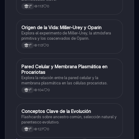
113
0
2°
O
Origen de la Vida: Miller-Urey y Oparin
Biología
Explora el experimento de Miller-Urey, la atmósfera
primitiva y los coacervados de Oparin.
113
0
1°
P
Pared Celular y Membrana Plasmática en
Biología
Procariotas
Explora la relación entre la pared celular y la
membrana plasmática en las células procariotas.
104
0
1°
C
Conceptos Clave de la Evolución
Biología
Flashcards sobre ancestro común, selección natural y
parentesco evolutivo.
127
0
1°