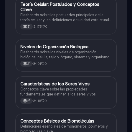
T
Teoría Celular: Postulados y Conceptos
Biología
Clave
Flashcards sobre los postulados principales de la
teoría celular y las definiciones de unidad estructural
y funcional.
173
0
3°
N
Niveles de Organización Biológica
Biología
Flashcards sobre los niveles de organización
biológica: célula, tejido, órgano, sistema y organismo.
101
0
2°
C
Características de los Seres Vivos
Biología
Conceptos clave sobre las propiedades
fundamentales que definen a los seres vivos.
118
0
2°
C
Conceptos Básicos de Biomoléculas
Biología
Definiciones esenciales de monómeros, polímeros y
biomoléculas clave.