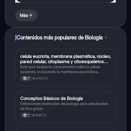
Más
Contenidos más populares de Biología
9
C
celula eucriota, membrana plasmática, núcleo,
Biología
pared celular, citoplasma y citoesqueletos.
nombre se las partes de la celula eucariota
Este quiz evalúa tu conocimiento sobre la célula
eucariota, incluyendo la membrana plasmática,
núcleo, pared celular, citoplasma y citoesqueleto.
490
0
2°
C
Conceptos Básicos de Biología
Biología
Definiciones esenciales de biología para estudiantes
de 8vo grado.
158
0
1°