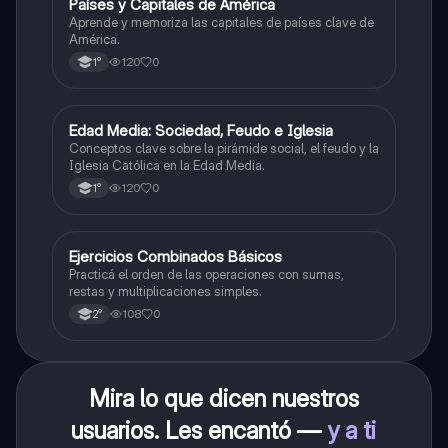
P
Países y Capitales de América
Geografía
Aprende y memoriza las capitales de países clave de
América.
120
0
1°
E
Edad Media: Sociedad, Feudo e Iglesia
Historia
Conceptos clave sobre la pirámide social, el feudo y la
Iglesia Católica en la Edad Media.
120
0
1°
E
Ejercicios Combinados Básicos
Matemáticas
Practicá el orden de las operaciones con sumas,
restas y multiplicaciones simples.
108
0
2°
Mira lo que dicen nuestros
usuarios. Les encantó —
y a ti