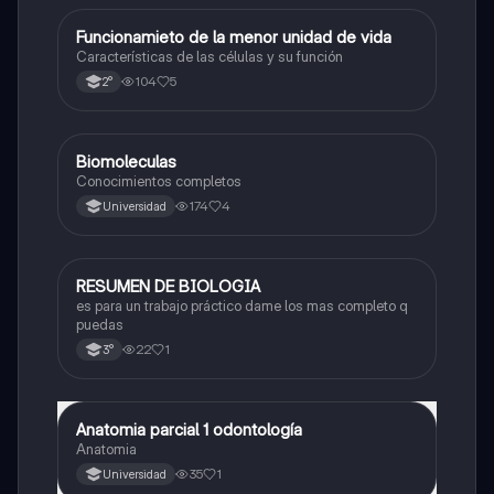
Funcionamieto de la menor unidad de vida
Biología
Características de las células y su función
104
5
2°
Biomoleculas
Biología
Conocimientos completos
174
4
Universidad
RESUMEN DE BIOLOGIA
Biología
es para un trabajo práctico dame los mas completo q
puedas
22
1
3°
Anatomia parcial 1 odontología
Biología
Anatomia
35
1
Universidad