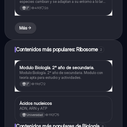
especies cambian y se adaptan a su entorno a lo largo
del tiempo.
493
26
2°
Más
Contenidos más populares: Ribosome
2
Modulo Biología. 2° año de secundaria.
Biología
Modulo Biología. 2° año de secundaria. Modulo con
teoría apta para estudio y actividades.
196
2
2°
Ácidos nucleicos
Biología
ADN, ARN y ATP
192
5
Universidad
Contenidos más populares de Biología
9