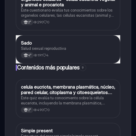
O
y animal e procariota
Este cuestionario evalúa tus conocimientos sobre los
organelos celulares, las células eucariotas (animal y
vegetal) y las células procariotas.
290
0
2°
Sado
Biología
Salud sexual reproductiva
191
4
4°
Contenidos más populares
9
C
celula eucriota, membrana plasmática, núcleo,
Biología
pared celular, citoplasma y citoesqueletos.
nombre se las partes de la celula eucariota
Este quiz evalúa tu conocimiento sobre la célula
eucariota, incluyendo la membrana plasmática,
núcleo, pared celular, citoplasma y citoesqueleto.
490
0
2°
Simple present
Inglés
Estructura del present simple/simple present