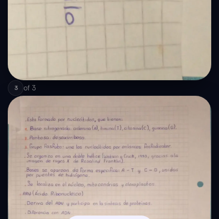
of
3
3