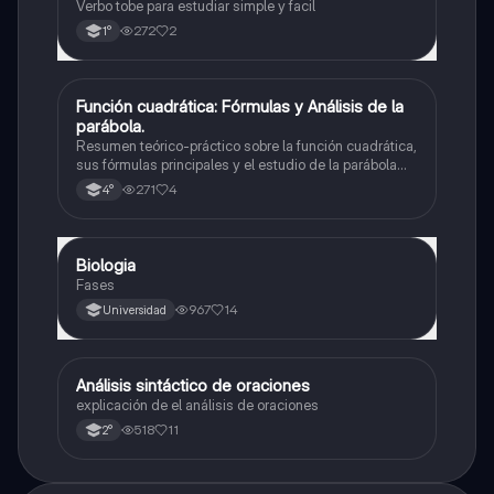
Verbo tobe para estudiar simple y facil
272
2
1°
Función cuadrática: Fórmulas y Análisis de la
Matemáticas
parábola.
Resumen teórico-práctico sobre la función cuadrática,
sus fórmulas principales y el estudio de la parábola
como representación gráfica.Incluye desarrollo de la
271
4
4°
forma general, cálculo de raíces, vértice y elementos
fundamentales para su interpretación
Biologia
Biología
Fases
967
14
Universidad
Análisis sintáctico de oraciones
Lengua
explicación de el análisis de oraciones
518
11
2°