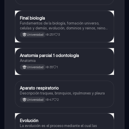
Final biología
Biología
Fundamentos de la biología, formación universo,
celulas y demás, evolución, dominios y reinos, reino
planta y animalia
251
3
Universidad
Anatomia parcial 1 odontología
Biología
Anatomia
35
1
Universidad
Aparato respiratorio
Biología
Descripción traquea, bronquios, irpulmones y pleura
47
2
Universidad
Evolución
Biología
La evolución es el proceso mediante el cual las