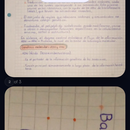
of
3
2