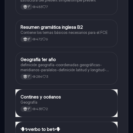
483
7
1°
Resumen gramática inglesa B2
Inglés
Contiene los temas básicos necesarios para el FCE
472
6
6°
Geografía 1er año
Geografía
definición geografía-coordenadas geográficas-
meridianos-paralelos-definición latitud y longitud-
elementos del mapa-definición mapa-localización
284
3
1°
relativa y absoluta
Contines y océanos
Geografía
Geografía
435
2
1°
🪻✨️verbo to be✨️🪻
Inglés