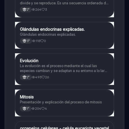
divide y se reproduce. Es una secuencia ordenada de
eventos que permiten la replicación del material
264
3
2°
genético y la formación de dos células hijas idénticas
Glándulas endocrinas explicadas.
Biología
Glándulas endocrinas explicadas.
118
0
3°
Evolución
Biología
La evolución es el proceso mediante el cual las
especies cambian y se adaptan a su entorno a lo largo
del tiempo.
493
26
2°
Mitosis
Biología
Presentación y explicación del proceso de mitosis
204
4
1°
organelos celulares - celula eucariota vegetal
Biología