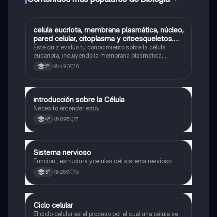
C
celula eucriota, membrana plasmática, núcleo,
Biología
pared celular, citoplasma y citoesqueletos.
nombre se las partes de la celula eucariota
Este quiz evalúa tu conocimiento sobre la célula
eucariota, incluyendo la membrana plasmática,
núcleo, pared celular, citoplasma y citoesqueleto.
490
0
2°
introducción sobre la Célula
Biología
Necesito entender esto.
895
7
4°
Sistema nervioso
Biología
Funcion , estructura ycelulas del sistema nervioso
259
6
3°
Ciclo celular
Biología
El ciclo celular es el proceso por el cual una célula se