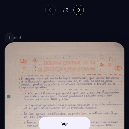
1
/
3
of
3
1
Ver