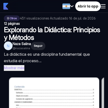
Abrir la app
451
visualizaciones
·
Actualizado
16 de jul. de 2026
·
Otros
12 páginas
Explorando la Didáctica: Principios
y Métodos
Naza Salina
N
Seguir
@
nazasalina
La didáctica es una disciplina fundamental que
estudia el proceso...
Mostrar más