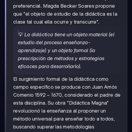
preferencial. Magda Becker Soares propone
que "el objeto de estudio de la didáctica es la
clase tal cual ella ocurre y transcurre".
💡
La didáctica tiene un objeto material (el
estudio del proceso enseñanza-
aprendizaje) y un objeto formal (la
prescripción de métodos y estrategias
eficaces para desarrollarlo).
El surgimiento formal de la didáctica como
campo específico se produce con Juan Amós
1592-
1592
−
1670
Comenio
, considerado el padre de
1670
esta disciplina. Su obra "Didáctica Magna"
revolucionó la enseñanza al proponer un
método universal para enseñar todo a todos,
buscando superar las metodologías