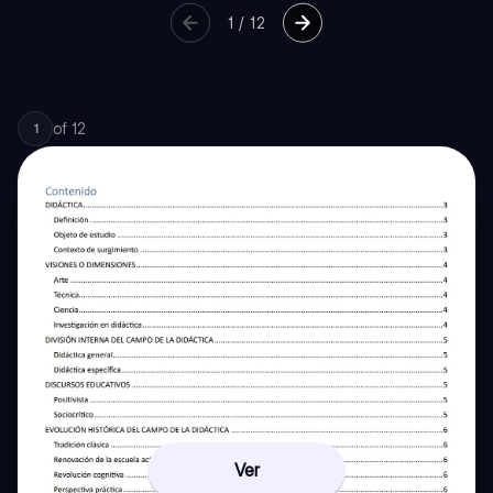
1
/
12
of
12
1
Ver