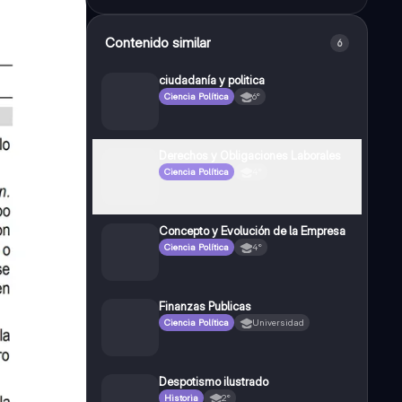
Contenido similar
6
ciudadanía y politica
Ciencia Política
6°
Derechos y Obligaciones Laborales
Ciencia Política
4°
Concepto y Evolución de la Empresa
Ciencia Política
4°
Finanzas Publicas
Ciencia Política
Universidad
Despotismo ilustrado
Historia
2°