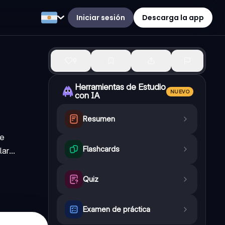
Iniciar sesión
Descarga la app
9
Herramientas de Estudio
NUEVO
con IA
Resumen
Se
Flashcards
r...
Quiz
Examen de práctica