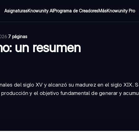
Asignaturas
Knowunity AI
Programa de Creadores
Más
Knowunity Pro
2026
·
7 páginas
smo: un resumen
inales del siglo XV y alcanzó su madurez en el siglo XIX. 
 producción y el objetivo fundamental de generar y acumula