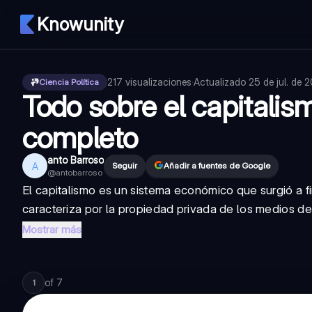
Knowunity
217
visualizaciones
·
Actualizado
25 de jul. de 
Ciencia Política
Todo sobre el capitali
completo
anto Barroso
A
Seguir
Añadir a fuentes de Google
@
antobarroso
El capitalismo es un sistema económico que surgió a f
caracteriza por la propiedad privada de los medios de
Mostrar más
of
7
1