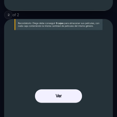
of
2
2
Ver