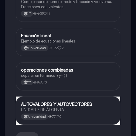
Como pasar de numero mixto y fracción y viceversa.
Fracciones equivalentes.
495
11
1°
Ecuación lineal
Matemáticas
Ejemplo de ecuaciones lineales
192
2
Universidad
operaciones combinadas
Matemáticas
separar en términos +y- ( )
96
0
1°
AUTOVALORES Y AUTOVECTORES
Matemáticas
UNIDAD 7 DE ÁLGEBRA
77
0
Universidad