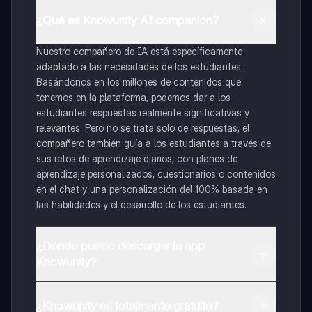
¿Qué es Knowunity AI companion?
Nuestro compañero de IA está específicamente
adaptado a las necesidades de los estudiantes.
Basándonos en los millones de contenidos que
tenemos en la plataforma, podemos dar a los
estudiantes respuestas realmente significativas y
relevantes. Pero no se trata solo de respuestas, el
compañero también guía a los estudiantes a través de
sus retos de aprendizaje diarios, con planes de
aprendizaje personalizados, cuestionarios o contenidos
en el chat y una personalización del 100% basada en
las habilidades y el desarrollo de los estudiantes.
¿Dónde puedo descargar la app
Knowunity?
Puedes descargar la app en Google Play Store y Apple
App Store.
¿Knowunity es totalmente gratuito?