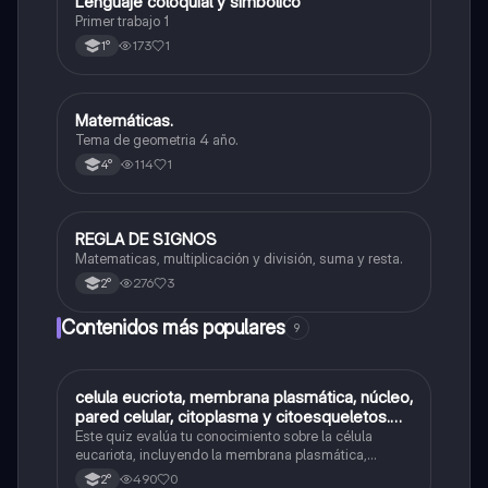
Lenguaje coloquial y simbólico
Matemáticas
Primer trabajo 1
173
1
1°
Matemáticas.
Matemáticas
Tema de geometria 4 año.
114
1
4°
REGLA DE SIGNOS
Matemáticas
Matematicas, multiplicación y división, suma y resta.
276
3
2°
Contenidos más populares
9
C
celula eucriota, membrana plasmática, núcleo,
Biología
pared celular, citoplasma y citoesqueletos.
nombre se las partes de la celula eucariota
Este quiz evalúa tu conocimiento sobre la célula
eucariota, incluyendo la membrana plasmática,
núcleo, pared celular, citoplasma y citoesqueleto.
490
0
2°