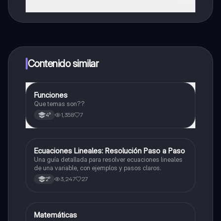
¡Sí lo es! Tienes acceso totalmente gratuito a todo el
contenido de la app, puedes chatear con otros
alumnos y recibir ayuda inmeditamente. Puedes ganar
dinero utilizando la aplicación, que te permitirá acceder
a determinadas funciones.
Contenido similar
Funciones
Matemáticas
Que temas son??
1,358
7
4°
Ecuaciones Lineales: Resolución Paso a Paso
Matemáticas
Una guía detallada para resolver ecuaciones lineales
de una variable, con ejemplos y pasos claros.
3,247
27
2°
Matemáticas
Matemáticas