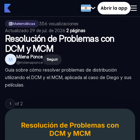
Abrir la app
356
visualizaciones
·
Matemáticas
Actualizado
29 de jul. de 2026
·
2 páginas
Resolución de Problemas con
DCM y MCM
Milena Ponce
M
Seguir
@
milenaponce
Guía sobre cómo resolver problemas de distribución
utilizando el DCM y el MCM, aplicada al caso de Diego y sus
películas.
of
2
1