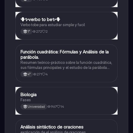
🪻✨️verbo to be✨️🪻
Inglés
Verbo tobe para estudiar simple y facil
272
2
1°
Función cuadrática: Fórmulas y Análisis de la
Matemáticas
parábola.
Resumen teórico-práctico sobre la función cuadrática,
sus fórmulas principales y el estudio de la parábola
como representación gráfica.Incluye desarrollo de la
271
4
4°
forma general, cálculo de raíces, vértice y elementos
fundamentales para su interpretación
Biologia
Biología
Fases
967
14
Universidad
Análisis sintáctico de oraciones
Lengua
explicación de el análisis de oraciones