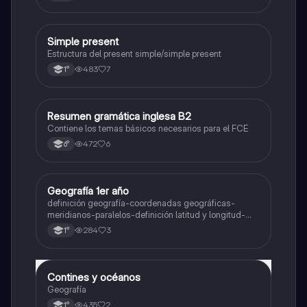
Simple present
Inglés
Estructura del present simple/simple present
483
7
1°
Resumen gramática inglesa B2
Inglés
Contiene los temas básicos necesarios para el FCE
472
6
6°
Geografía 1er año
Geografía
definición geografía-coordenadas geográficas-
meridianos-paralelos-definición latitud y longitud-
elementos del mapa-definición mapa-localización
284
3
1°
relativa y absoluta
Contines y océanos
Geografía
Geografía
435
2
1°