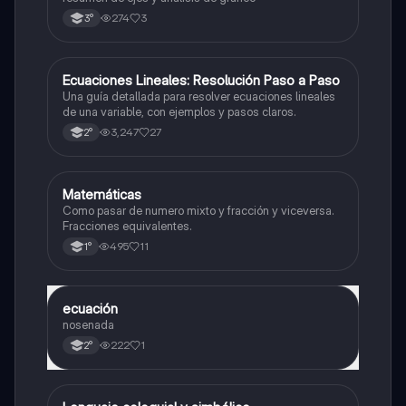
274
3
3°
Ecuaciones Lineales: Resolución Paso a Paso
Matemáticas
Una guía detallada para resolver ecuaciones lineales
de una variable, con ejemplos y pasos claros.
3,247
27
2°
Matemáticas
Matemáticas
Como pasar de numero mixto y fracción y viceversa.
Fracciones equivalentes.
495
11
1°
ecuación
Matemáticas
nosenada
222
1
2°