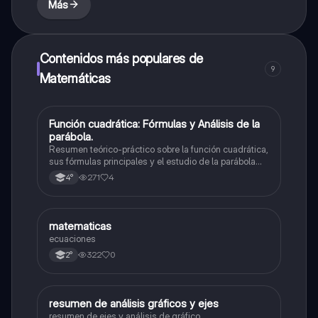
Más
Contenidos más populares de
9
Matemáticas
Función cuadrática: Fórmulas y Análisis de la
Matemáticas
parábola.
Resumen teórico-práctico sobre la función cuadrática,
sus fórmulas principales y el estudio de la parábola
como representación gráfica.Incluye desarrollo de la
271
4
4°
forma general, cálculo de raíces, vértice y elementos
fundamentales para su interpretación
M
matematicas
Matemáticas
ecuaciones
322
0
2°
resumen de análisis gráficos y ejes
Matemáticas
resumen de ejes y análisis de gráfico